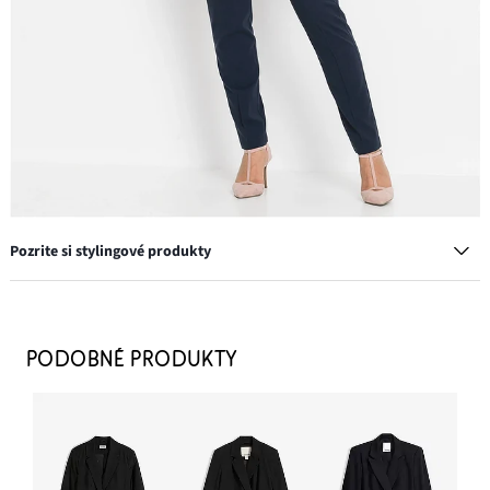
Pozrite si stylingové produkty
Oblekové nohavice s pukami
25,99 €
PODOBNÉ PRODUKTY
PRIDAŤ DO KOŠÍKA
Blúzka bez zapínania z padavej viskózy
20,99 €