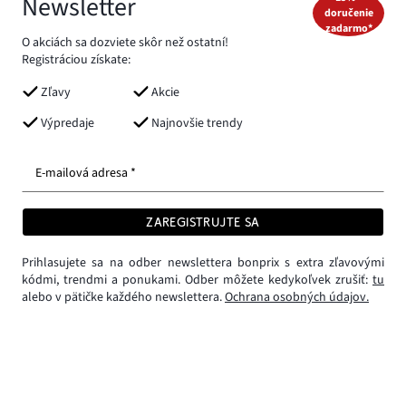
Newsletter
doručenie
zadarmo*
O akciách sa dozviete skôr než ostatní!
Registráciou získate:
Zľavy
Akcie
Výpredaje
Najnovšie trendy
E-mailová adresa *
ZAREGISTRUJTE SA
Prihlasujete sa na odber newslettera bonprix s extra zľavovými
kódmi, trendmi a ponukami. Odber môžete kedykoľvek zrušiť:
tu
alebo v pätičke každého newslettera.
Ochrana osobných údajov.