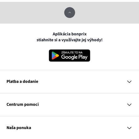
Aplikácia bonprix
stiahnite si a využívajte jej výhody!
Platba a dodanie
MasterCard
VISA
Centrum pomoci
Google pay
Apple pay
Otázky a odpovede
Platba a dodanie
Naša ponuka
Slovenská pošta
Vrátenie a reklamácia
Tabuľka veľkostí
Platba na dobierku