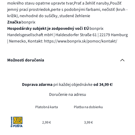
mokrého stavu opatrne upravte tvar,Prať a žehliť naruby,Použiť
jemný prací prostriedok,perte s podobnými farbami, nečistiť (kruh -
krížik), nevhodné do sušičky, studené žehlenie
Značka
bonprix
Hospodársky subjekt je zodpovedný voči EÚ
bonprix
Handelsgesellschaft mbH | Haldesdorfer Straße 61 | 22179 Hamburg
| Nemecko, Kontakt: https://www.bonprix.sk/pomoc/kontakt/
Možnosti doručenia
Doprava zdarma
pri každej objednávke
od 34,99 €
!
Doručenie na adresu
Platobná karta
Platba na dobierku
2,99 €
3,99 €