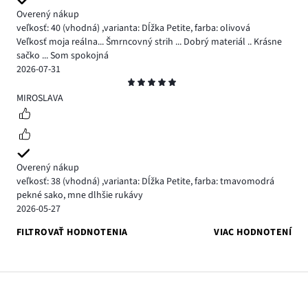
Overený nákup
veľkosť: 40
(vhodná)
,
varianta: Dĺžka Petite,
farba: olivová
Veľkosť moja reálna... Šmrncovný strih ... Dobrý materiál .. Krásne
sačko ... Som spokojná
2026-07-31
Hodnotenie
5
MIROSLAVA
Overený nákup
veľkosť: 38
(vhodná)
,
varianta: Dĺžka Petite,
farba: tmavomodrá
pekné sako, mne dlhšie rukávy
2026-05-27
FILTROVAŤ HODNOTENIA
VIAC HODNOTENÍ