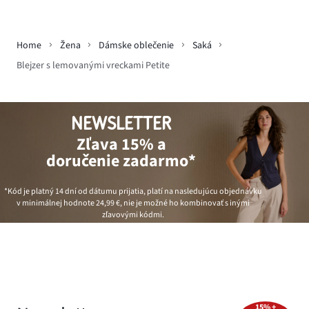
Home
Žena
Dámske oblečenie
Saká
Blejzer s lemovanými vreckami Petite
NEWSLETTER
Zľava 15% a
doručenie zadarmo*
*Kód je platný 14 dní od dátumu prijatia, platí na nasledujúcu objednávku
v minimálnej hodnote
24,99 €
, nie je možné ho kombinovať s inými
zľavovými kódmi.
15% +