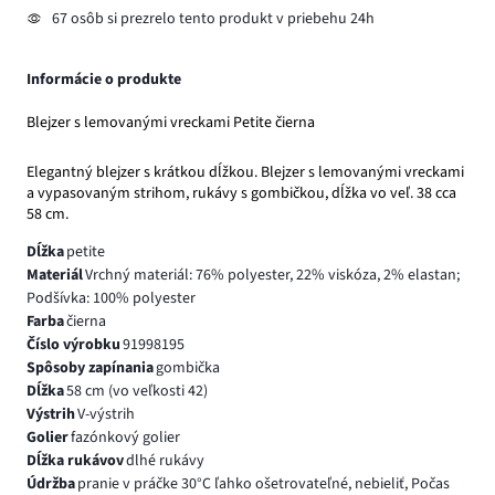
67 osôb si prezrelo tento produkt v priebehu 24h
Informácie o produkte
Blejzer s lemovanými vreckami Petite čierna
Elegantný blejzer s krátkou dĺžkou. Blejzer s lemovanými vreckami
a vypasovaným strihom, rukávy s gombičkou, dĺžka vo veľ. 38 cca
58 cm.
Dĺžka
petite
Materiál
Vrchný materiál: 76% polyester, 22% viskóza, 2% elastan;
Podšívka: 100% polyester
Farba
čierna
Číslo výrobku
91998195
Spôsoby zapínania
gombička
Dĺžka
58 cm (vo veľkosti 42)
Výstrih
V-výstrih
Golier
fazónkový golier
Dĺžka rukávov
dlhé rukávy
Údržba
pranie v práčke 30°C ľahko ošetrovateľné, nebieliť, Počas