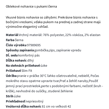
Oblekové nohavice s pukami čierna
Vkusné biznis nohavice so záhybmi. Prekrásne biznis nohavice s
bočnými vreckami, vďaka pukom na prednej a zadnej strane majú
výnimočne elegantný vzhľad.
Materiál
Vrchný materiál: 76% polyester, 22% viskóza, 2% elastan
Farba
čierna
Číslo výrobku
97989695
Spôsoby zapínania
gombička,zips, zapínanie vpredu
Dĺ. sedu
komfortný pás
Dĺžka nohavíc
dlhý
Na stehnách priliehavé
úzke
Priliehavé
Slim Fit
Údržba
pranie v práčke 30°C ľahko ošetrovateľné, nebieliť, Počas
mokrého stavu opatrne upravte tvar,Prať a žehliť naruby,Použiť
jemný prací prostriedok,perte s podobnými farbami, nečistiť (kruh -
krížik), nevhodné do sušičky, studené žehlenie
Strih
úzke
Priehľadnosť
nepriesvitný
Vnútorná dĺžka nohavíc
81 cm vo veľkosti 42