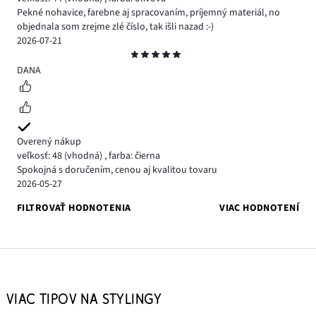
Pekné nohavice, farebne aj spracovaním, príjemný materiál, no
objednala som zrejme zlé číslo, tak išli nazad :-)
2026-07-21
Hodnotenie
5
DANA
Overený nákup
veľkosť: 48
(vhodná)
,
farba: čierna
Spokojná s doručením, cenou aj kvalitou tovaru
2026-05-27
FILTROVAŤ HODNOTENIA
VIAC HODNOTENÍ
VIAC TIPOV NA STYLINGY