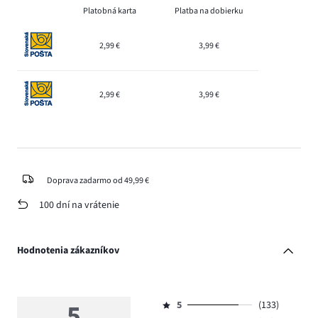
Platobná karta
Platba na dobierku
2,99 €
3,99 €
2,99 €
3,99 €
Doprava zadarmo od 49,99 €
100 dní na vrátenie
Hodnotenia zákazníkov
5
5
(133)
Hodnotenie