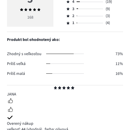
4
(19)
5,
Hodnotenie
počet
3
(9)
Priemerné
4,
Hodnotenie
hlasov
hodnotenie
počet
2
(3)
3,
168
Hodnotenie
133.
5
hlasov
počet
1
(4)
2,
Hodnotenie
19.
hlasov
počet
1,
9.
hlasov
počet
Produkt bol ohodnotený ako:
3.
hlasov
4.
Zhodný s veľkosťou
73%
Príliš veľká
11%
Príliš malá
16%
Hodnotenie
5
JANA
Overený nákup
veľkosť: 44
(vhodná)
,
farba: olivová