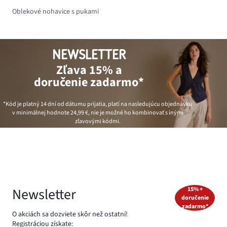
Oblekové nohavice s pukami
NEWSLETTER
Zľava 15% a
doručenie zadarmo*
*Kód je platný 14 dní od dátumu prijatia, platí na nasledujúcu objednávku
v minimálnej hodnote
24,99 €
, nie je možné ho kombinovať s inými
zľavovými kódmi.
Newsletter
15% +
doručenie
zadarmo*
O akciách sa dozviete skôr než ostatní!
Registráciou získate: