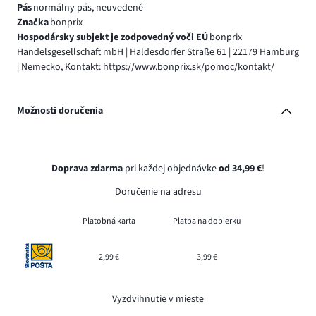
Pás
normálny pás, neuvedené
Značka
bonprix
Hospodársky subjekt je zodpovedný voči EÚ
bonprix
Handelsgesellschaft mbH | Haldesdorfer Straße 61 | 22179 Hamburg
| Nemecko, Kontakt: https://www.bonprix.sk/pomoc/kontakt/
Možnosti doručenia
Doprava zdarma
pri každej objednávke
od 34,99 €
!
Doručenie na adresu
Platobná karta
Platba na dobierku
2,99 €
3,99 €
Vyzdvihnutie v mieste