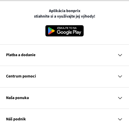
Aplikácia bonprix
stiahnite si a využívajte jej výhody!
Platba a dodanie
MasterCard
VISA
Centrum pomoci
Google pay
Apple pay
Otázky a odpovede
Platba a dodanie
Naša ponuka
Slovenská pošta
Vrátenie a reklamácia
Tabuľka veľkostí
Platba na dobierku
Žena
Klub bonprix
Muž
Katalóg
Náš podnik
Dieťa
Influencers
Dom