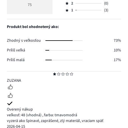
hlasov
hodnotenie
počet
2
(0)
3,
75
Hodnotenie
58.
5
hlasov
počet
1
(3)
2,
Hodnotenie
9.
hlasov
počet
1,
5.
hlasov
počet
Produkt bol ohodnotený ako:
0.
hlasov
3.
Zhodný s veľkosťou
73%
Príliš veľká
10%
Príliš malá
17%
Hodnotenie
1
ZUZANA
Overený nákup
veľkosť: 48
(vhodná)
,
farba: tmavomodrá
vyzerá ako špinavé, zaprášené, zlý materiál, vraciam späť
2026-04-15