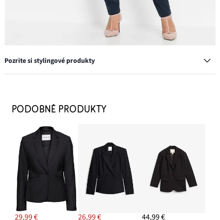
Pozrite si stylingové produkty
Oblekové nohavice s pukami
25,99 €
PODOBNÉ PRODUKTY
PRIDAŤ DO KOŠÍKA
Blejzer s lemovanými vreckami Petite
29,99 €
-11%
PRIDAŤ DO KOŠÍKA
Blúzka bez zapínania z padavej viskózy
20,99 €
29,99 €
26,99 €
44,99 €