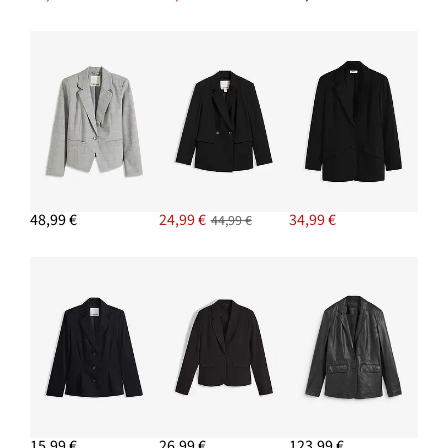
PRIDAŤ DO KOŠÍKA
Blejzer s lemovanými vreckami
29,99 €
-11%
PRIDAŤ DO KOŠÍKA
48,99 €
24,99 €
34,99 €
44,99 €
15,99 €
26,99 €
123,99 €