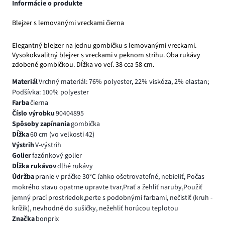
Informácie o produkte
Blejzer s lemovanými vreckami čierna
Elegantný blejzer na jednu gombičku s lemovanými vreckami.
Vysokokvalitný blejzer s vreckami v peknom strihu. Oba rukávy
zdobené gombičkou. Dĺžka vo veľ. 38 cca 58 cm.
Materiál
Vrchný materiál: 76% polyester, 22% viskóza, 2% elastan;
Podšívka: 100% polyester
Farba
čierna
Číslo výrobku
90404895
Spôsoby zapínania
gombička
Dĺžka
60 cm (vo veľkosti 42)
Výstrih
V-výstrih
Golier
fazónkový golier
Dĺžka rukávov
dlhé rukávy
Údržba
pranie v práčke 30°C ľahko ošetrovateľné, nebieliť, Počas
mokrého stavu opatrne upravte tvar,Prať a žehliť naruby,Použiť
jemný prací prostriedok,perte s podobnými farbami, nečistiť (kruh -
krížik), nevhodné do sušičky, nežehliť horúcou teplotou
Značka
bonprix