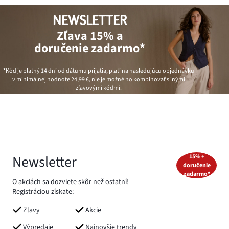
NEWSLETTER
Zľava 15% a
doručenie zadarmo*
*Kód je platný 14 dní od dátumu prijatia, platí na nasledujúcu objednávku
v minimálnej hodnote
24,99 €
, nie je možné ho kombinovať s inými
zľavovými kódmi.
Newsletter
15% +
doručenie
zadarmo*
O akciách sa dozviete skôr než ostatní!
Registráciou získate:
Zľavy
Akcie
Výpredaje
Najnovšie trendy