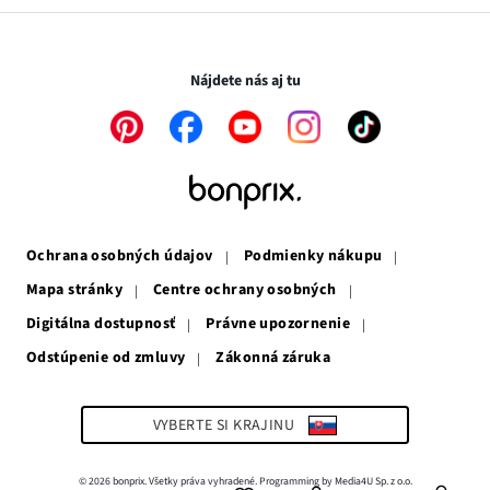
v
sa
otvorí
novom
otvorí
v
Transakcie a platby sú bezpečné so SSL spojením.
okne
v
novom
novom
okne
Nájdete nás aj tu
okne
Odkaz
Odkaz
Odkaz
Odkaz
Odkaz
sa
sa
sa
sa
sa
otvorí
otvorí
otvorí
otvorí
otvorí
v
v
v
v
v
novom
novom
novom
novom
novom
okne
okne
okne
okne
okne
Ochrana osobných údajov
Podmienky nákupu
Mapa stránky
Centre ochrany osobných
Digitálna dostupnosť
Právne upozornenie
Odstúpenie od zmluvy
Zákonná záruka
Odkaz
sa
otvorí
v
VYBERTE SI KRAJINU
novom
okne
© 2026 bonprix. Všetky práva vyhradené. Programming by Media4U Sp. z o.o.