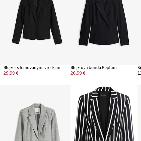
Blejzer s lemovanými vreckami
Blejzrová bunda Peplum
29,99 €
26,99 €
1