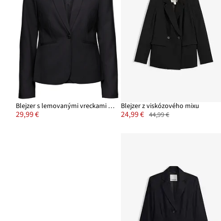
Blejzer s lemovanými vreckami Petite
Blejzer z viskózového mixu
29,99 €
24,99 €
44,99 €