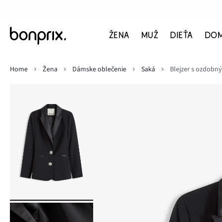
ŽENA
MUŽ
DIEŤA
DO
Home
Žena
Dámske oblečenie
Saká
Blejzer s ozdobn