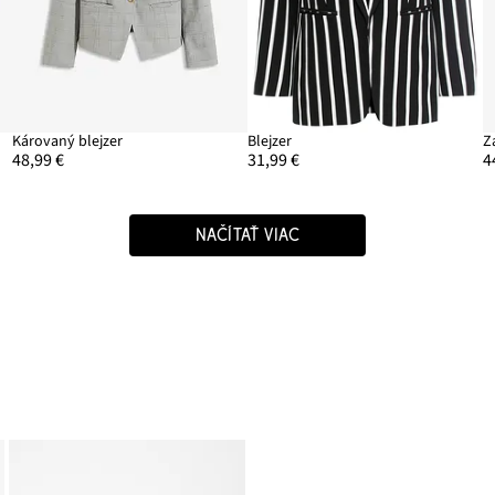
Károvaný blejzer
Blejzer
Z
48,99 €
31,99 €
4
NAČÍTAŤ VIAC