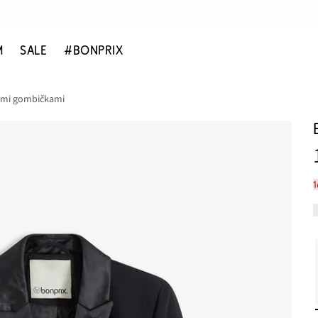
M
SALE
#BONPRIX
ými gombičkami