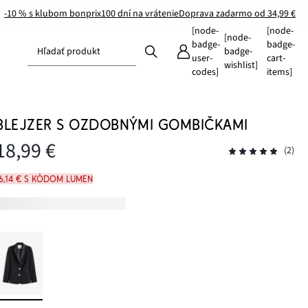
-10 % s klubom bonprix
100 dní na vrátenie
Doprava zadarmo od 34,99 €
[node-
[node-
[node-
badge-
badge-
Hľadať produkt
badge-
user-
cart-
wishlist]
codes]
items]
BLEJZER S OZDOBNÝMI GOMBIČKAMI
18,99 €
(2)
16,14 € s kódom LUMEN