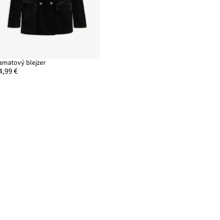
amatový blejzer
4,99 €