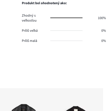
0.
hlasov
Produkt bol ohodnotený ako:
0.
Zhodný s
100%
veľkosťou
Príliš veľká
0%
Príliš malá
0%