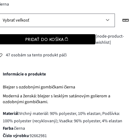
ierna
Vybrať veľkosť
[node-product-
PRIDAŤ DO KOŠÍKA
wishlist]
47 osobám sa tento produkt páči
Informácie o produkte
Blejzer s ozdobnými gombičkami čierna
Moderná a ženská: blejzer s lesklým satánovým golierom a
ozdobnými gombičkami.
Materiál
Vrchný materiál: 90% polyester, 10% elastan; Podšívka:
100% polyester (recyklovaný); Vsadka: 96% polyester, 4% elastan
Farba
čierna
Číslo výrobku
92662981