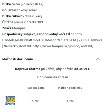
Dĺžka
74 cm (vo veľkosti 42)
Golier
fazónkový golier
Dĺžka rukávov
dlhé rukávy
Údržba
pranie v práčke 30°C
Značka
bonprix
Hospodársky subjekt je zodpovedný voči EÚ
bonprix
Handelsgesellschaft mbH | Haldesdorfer Straße 61 | 22179 Hamburg
| Nemecko, Kontakt: https://www.bonprix.sk/pomoc/kontakt/
Možnosti doručenia
Doprava zdarma
pri každej objednávke
od 34,99 €
!
Doručenie na adresu
Platobná karta
Platba na dobierku
2,99 €
3,99 €