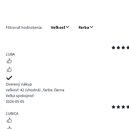
Filtrovať hodnotenia:
Veľkosť
Farba
Hodnotenie
5
ĽUBA
Overený nákup
veľkosť: 42
(vhodná)
,
farba: čierna
Veľká spokojnisť
2026-05-05
Hodnotenie
5
ĽUBICA