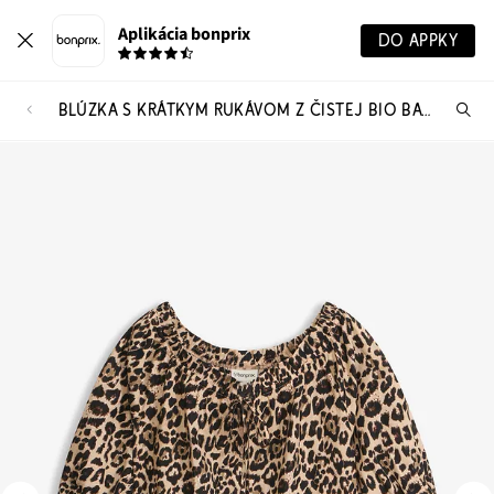
Aplikácia bonprix
DO APPKY
BLÚZKA S KRÁTKYM RUKÁVOM Z ČISTEJ BIO BAVLNY
Hľ
pr