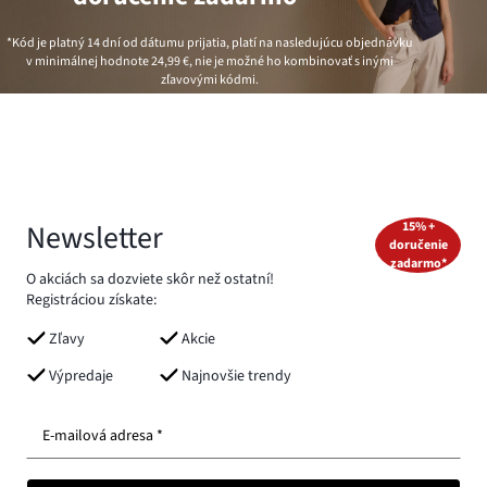
*Kód je platný 14 dní od dátumu prijatia, platí na nasledujúcu objednávku
v minimálnej hodnote
24,99 €
, nie je možné ho kombinovať s inými
zľavovými kódmi.
Newsletter
15% +
doručenie
zadarmo*
O akciách sa dozviete skôr než ostatní!
Registráciou získate:
Zľavy
Akcie
Výpredaje
Najnovšie trendy
E-mailová adresa *