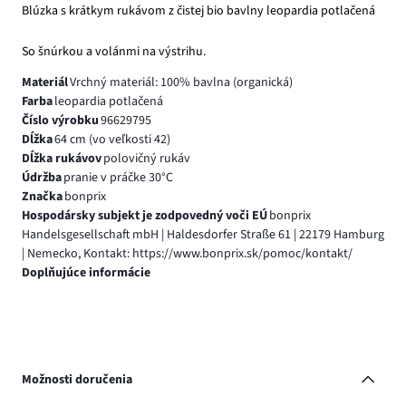
Blúzka s krátkym rukávom z čistej bio bavlny leopardia potlačená
So šnúrkou a volánmi na výstrihu.
Materiál
Vrchný materiál: 100% bavlna (organická)
Farba
leopardia potlačená
Číslo výrobku
96629795
Dĺžka
64 cm (vo veľkosti 42)
Dĺžka rukávov
polovičný rukáv
Údržba
pranie v práčke 30°C
Značka
bonprix
Hospodársky subjekt je zodpovedný voči EÚ
bonprix
Handelsgesellschaft mbH | Haldesdorfer Straße 61 | 22179 Hamburg
| Nemecko, Kontakt: https://www.bonprix.sk/pomoc/kontakt/
Doplňujúce informácie
Možnosti doručenia