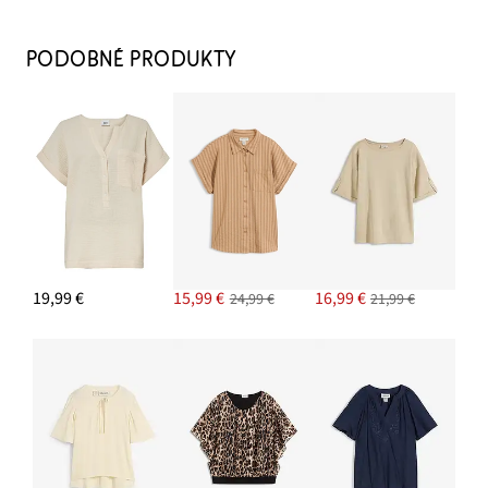
Sandále
16,99 €
PODOBNÉ PRODUKTY
PRIDAŤ DO KOŠÍKA
Kabelka Crossbody vo vzhľade velúrovej kože s lemovaním
12,99 €
PRIDAŤ DO KOŠÍKA
Náušnice kruhy
11,99 €
19,99 €
15,99 €
16,99 €
24,99 €
21,99 €
PRIDAŤ DO KOŠÍKA
Nohavice Palazzo zo vzdušného pláteného mixu
26,99 €
-10%
PRIDAŤ DO KOŠÍKA