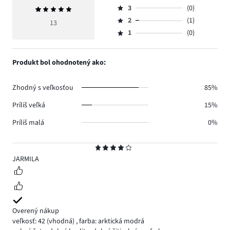
počet
3
(0)
Priemerné
4,
Hodnotenie
hlasov
hodnotenie
počet
2
(1)
3,
13
Hodnotenie
9.
5
hlasov
počet
1
(0)
2,
Hodnotenie
3.
hlasov
počet
1,
0.
hlasov
počet
Produkt bol ohodnotený ako:
1.
hlasov
0.
Zhodný s veľkosťou
85%
Príliš veľká
15%
Príliš malá
0%
Hodnotenie
4
JARMILA
Overený nákup
veľkosť: 42
(vhodná)
,
farba: arktická modrá