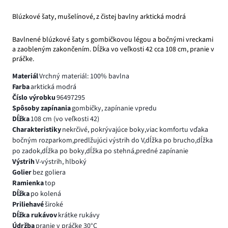
Blúzkové šaty, mušelínové, z čistej bavlny arktická modrá
Bavlnené blúzkové šaty s gombičkovou légou a bočnými vreckami
a zaobleným zakončením. Dĺžka vo veľkosti 42 cca 108 cm, pranie v
práčke.
Materiál
Vrchný materiál: 100% bavlna
Farba
arktická modrá
Číslo výrobku
96497295
Spôsoby zapínania
gombičky, zapínanie vpredu
Dĺžka
108 cm (vo veľkosti 42)
Charakteristiky
nekrčivé, pokrývajúce boky,viac komfortu vďaka
bočným rozparkom,predlžujúci výstrih do V,dĺžka po brucho,dĺžka
po zadok,dĺžka po boky,dĺžka po stehná,predné zapínanie
Výstrih
V-výstrih, hlboký
Golier
bez goliera
Ramienka
top
Dĺžka
po kolená
Priliehavé
široké
Dĺžka rukávov
krátke rukávy
Údržba
pranie v práčke 30°C