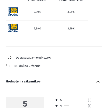
Platobná karta
Platba na dobierku
2,99 €
3,99 €
2,99 €
3,99 €
Doprava zadarmo od 49,99 €
100 dní na vrátenie
Hodnotenia zákazníkov
5
5
(9)
Hodnotenie
4
(3)
5,
Hodnotenie