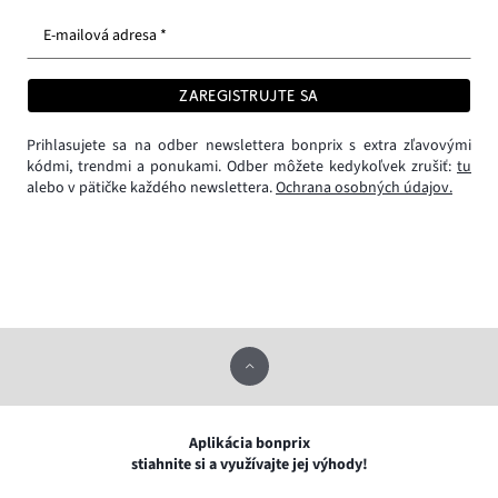
E-mailová adresa *
ZAREGISTRUJTE SA
Prihlasujete sa na odber newslettera bonprix s extra zľavovými
kódmi, trendmi a ponukami. Odber môžete kedykoľvek zrušiť:
tu
alebo v pätičke každého newslettera.
Ochrana osobných údajov.
Aplikácia bonprix
stiahnite si a využívajte jej výhody!