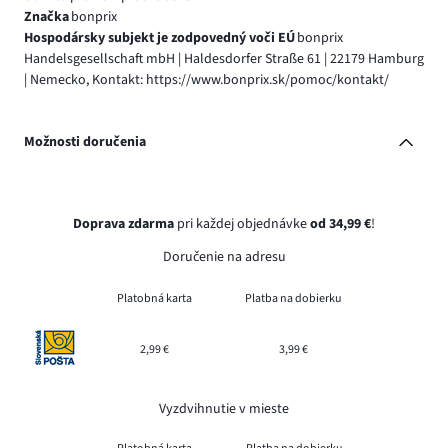
Značka
bonprix
Hospodársky subjekt je zodpovedný voči EÚ
bonprix
Handelsgesellschaft mbH | Haldesdorfer Straße 61 | 22179 Hamburg
| Nemecko, Kontakt: https://www.bonprix.sk/pomoc/kontakt/
Možnosti doručenia
Doprava zdarma
pri každej objednávke
od 34,99 €
!
Doručenie na adresu
Platobná karta
Platba na dobierku
2,99 €
3,99 €
Vyzdvihnutie v mieste