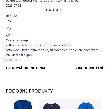
pekné šaty, dobrá kvalita, dobré šitie, krásna farba
2026-07-21
Hodnotenie
4
RENÁTA
Overený nákup
veľkosť: 40
(vhodná)
,
farba: rubínovo červená
Šaty mohli byť o číslo menšie, sú trocha volnejšie, ale nechávam si
ich. Materiál super.
2026-06-18
FILTROVAŤ HODNOTENIA
VIAC HODNOTENÍ
PODOBNÉ PRODUKTY