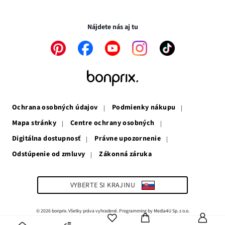
novom
otvorí
v
Transakcie a platby sú bezpečné so SSL spojením.
okne
v
novom
novom
okne
Nájdete nás aj tu
okne
Odkaz
Odkaz
Odkaz
Odkaz
Odkaz
sa
sa
sa
sa
sa
otvorí
otvorí
otvorí
otvorí
otvorí
v
v
v
v
v
novom
novom
novom
novom
novom
okne
okne
okne
okne
okne
Ochrana osobných údajov
Podmienky nákupu
Mapa stránky
Centre ochrany osobných
Digitálna dostupnosť
Právne upozornenie
Odstúpenie od zmluvy
Zákonná záruka
Odkaz
sa
otvorí
v
VYBERTE SI KRAJINU
novom
okne
© 2026 bonprix. Všetky práva vyhradené. Programming by Media4U Sp. z o.o.