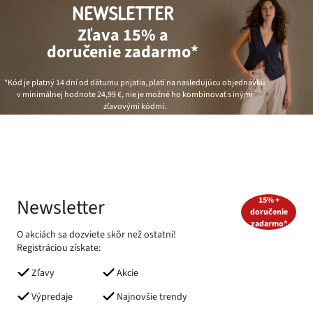
NEWSLETTER
Zľava 15% a
doručenie zadarmo*
*Kód je platný 14 dní od dátumu prijatia, platí na nasledujúcu objednávku
v minimálnej hodnote
24,99 €
, nie je možné ho kombinovať s inými
zľavovými kódmi.
Newsletter
15% +
doručenie
zadarmo*
O akciách sa dozviete skôr než ostatní!
Registráciou získate:
Zľavy
Akcie
Výpredaje
Najnovšie trendy