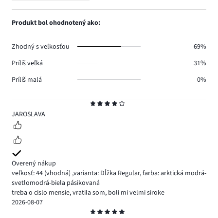
1.
hlasov
počet
1,
1.
hlasov
počet
Produkt bol ohodnotený ako:
0.
hlasov
1.
Zhodný s veľkosťou
69%
Príliš veľká
31%
Príliš malá
0%
Hodnotenie
4
JAROSLAVA
Overený nákup
veľkosť: 44
(vhodná)
,
varianta: Dĺžka Regular,
farba: arktická modrá-
svetlomodrá-biela pásikovaná
treba o cislo mensie, vratila som, boli mi velmi siroke
2026-08-07
Hodnotenie