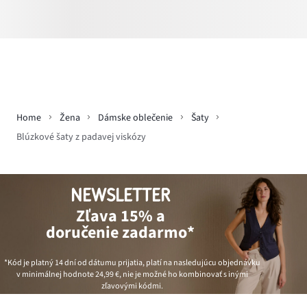
Home
Žena
Dámske oblečenie
Šaty
Blúzkové šaty z padavej viskózy
NEWSLETTER
Zľava 15% a
doručenie zadarmo*
*Kód je platný 14 dní od dátumu prijatia, platí na nasledujúcu objednávku
v minimálnej hodnote
24,99 €
, nie je možné ho kombinovať s inými
zľavovými kódmi.