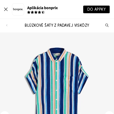
Aplikácia bonprix
DO APPKY
BLÚZKOVÉ ŠATY Z PADAVEJ VISKÓZY
Hľ
pr