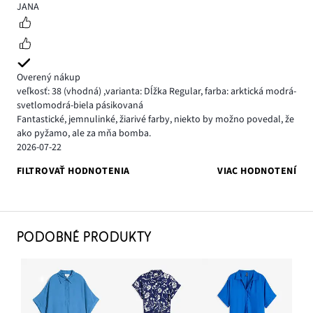
5
JANA
Overený nákup
veľkosť: 38
(vhodná)
,
varianta: Dĺžka Regular,
farba: arktická modrá-
svetlomodrá-biela pásikovaná
Fantastické, jemnulinké, žiarivé farby, niekto by možno povedal, že
ako pyžamo, ale za mňa bomba.
2026-07-22
FILTROVAŤ HODNOTENIA
VIAC HODNOTENÍ
PODOBNÉ PRODUKTY