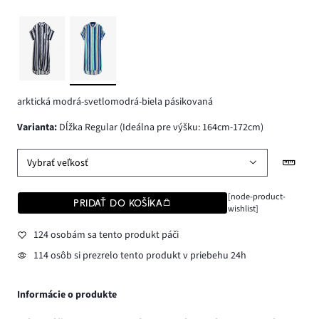
arktická modrá-svetlomodrá-biela pásikovaná
varianta
:
Dĺžka Regular (Ideálna pre výšku: 164cm-172cm)
Vybrať veľkosť
[node-product-
PRIDAŤ DO KOŠÍKA
wishlist]
124 osobám sa tento produkt páči
114 osôb si prezrelo tento produkt v priebehu 24h
Informácie o produkte