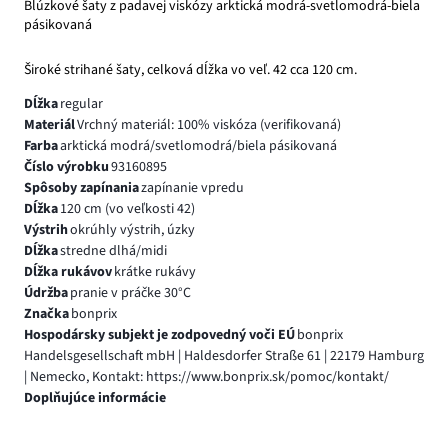
Blúzkové šaty z padavej viskózy arktická modrá-svetlomodrá-biela
pásikovaná
Široké strihané šaty, celková dĺžka vo veľ. 42 cca 120 cm.
Dĺžka
regular
Materiál
Vrchný materiál: 100% viskóza (verifikovaná)
Farba
arktická modrá/svetlomodrá/biela pásikovaná
Číslo výrobku
93160895
Spôsoby zapínania
zapínanie vpredu
Dĺžka
120 cm (vo veľkosti 42)
Výstrih
okrúhly výstrih, úzky
Dĺžka
stredne dlhá/midi
Dĺžka rukávov
krátke rukávy
Údržba
pranie v práčke 30°C
Značka
bonprix
Hospodársky subjekt je zodpovedný voči EÚ
bonprix
Handelsgesellschaft mbH | Haldesdorfer Straße 61 | 22179 Hamburg
| Nemecko, Kontakt: https://www.bonprix.sk/pomoc/kontakt/
Doplňujúce informácie