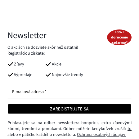
Newsletter
15% +
doručenie
zadarmo*
O akciách sa dozviete skôr než ostatní!
Registráciou získate:
Zľavy
Akcie
Výpredaje
Najnovšie trendy
E-mailová adresa *
ZAREGISTRUJTE SA
Prihlasujete sa na odber newslettera bonprix s extra zľavovými
kódmi, trendmi a ponukami. Odber môžete kedykoľvek zrušiť:
tu
alebo v pätičke každého newslettera.
Ochrana osobných údajov.