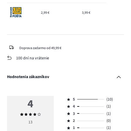
2,99 €
3,99 €
Doprava zadarmo od 49,99 €
100 dní na vrátenie
Hodnotenia zákazníkov
4
5
(10)
Hodnotenie
4
(1)
5,
Hodnotenie
počet
3
(1)
Priemerné
4,
Hodnotenie
hlasov
hodnotenie
počet
2
(0)
3,
13
Hodnotenie
10.
4
hlasov
počet
1
(1)
2,
Hodnotenie