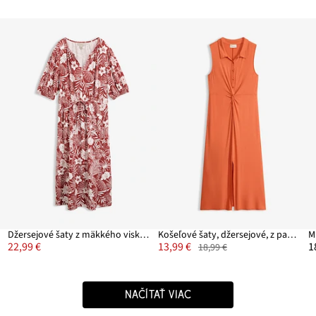
Džersejové šaty z mäkkého viskózového mixu
Košeľové šaty, džersejové, z padavej viskózy
M
22,99 €
13,99 €
1
18,99 €
NAČÍTAŤ VIAC