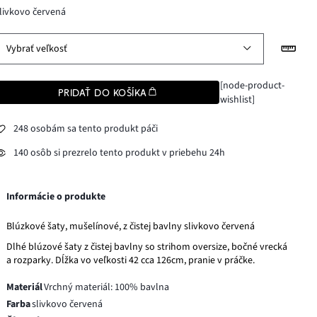
livkovo červená
Vybrať veľkosť
[node-product-
PRIDAŤ DO KOŠÍKA
wishlist]
248 osobám sa tento produkt páči
140 osôb si prezrelo tento produkt v priebehu 24h
Informácie o produkte
Blúzkové šaty, mušelínové, z čistej bavlny slivkovo červená
Dlhé blúzové šaty z čistej bavlny so strihom oversize, bočné vrecká
a rozparky. Dĺžka vo veľkosti 42 cca 126cm, pranie v práčke.
Materiál
Vrchný materiál: 100% bavlna
Farba
slivkovo červená