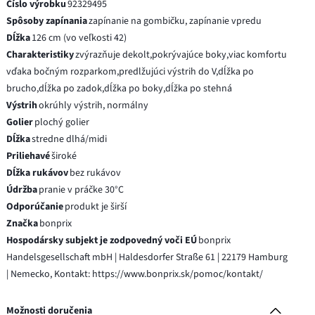
Číslo výrobku
92329495
Spôsoby zapínania
zapínanie na gombičku, zapínanie vpredu
Dĺžka
126 cm (vo veľkosti 42)
Charakteristiky
zvýrazňuje dekolt,pokrývajúce boky,viac komfortu
vďaka bočným rozparkom,predlžujúci výstrih do V,dĺžka po
brucho,dĺžka po zadok,dĺžka po boky,dĺžka po stehná
Výstrih
okrúhly výstrih, normálny
Golier
plochý golier
Dĺžka
stredne dlhá/midi
Priliehavé
široké
Dĺžka rukávov
bez rukávov
Údržba
pranie v práčke 30°C
Odporúčanie
produkt je širší
Značka
bonprix
Hospodársky subjekt je zodpovedný voči EÚ
bonprix
Handelsgesellschaft mbH | Haldesdorfer Straße 61 | 22179 Hamburg
| Nemecko, Kontakt: https://www.bonprix.sk/pomoc/kontakt/
Možnosti doručenia