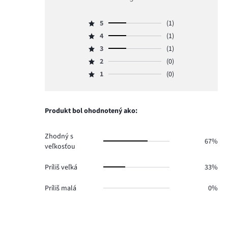
4
5
(1)
Hodnotenie
4
(1)
5,
Hodnotenie
počet
3
(1)
4,
Hodnotenie
hlasov
počet
2
(0)
3,
Hodnotenie
1.
hlasov
počet
1
(0)
2,
Hodnotenie
1.
hlasov
počet
1,
1.
hlasov
počet
0.
hlasov
Produkt bol ohodnotený ako:
0.
Zhodný s
67%
veľkosťou
Príliš veľká
33%
Príliš malá
0%