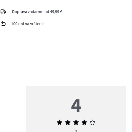
Doprava zadarmo od 49,99 €
100 dní na vrátenie
4
Priemerné
hodnotenie
3