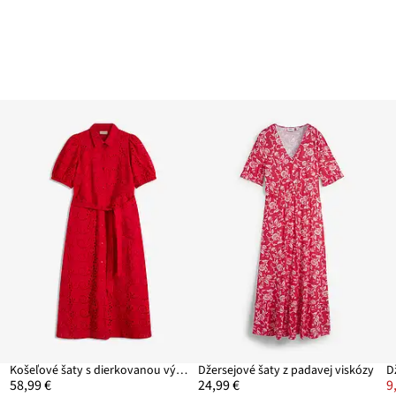
Košeľové šaty s dierkovanou výšivkou, z čistej bavlny
Džersejové šaty z padavej viskózy
D
58,99 €
24,99 €
9