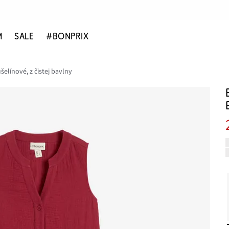
M
SALE
#BONPRIX
elínové, z čistej bavlny