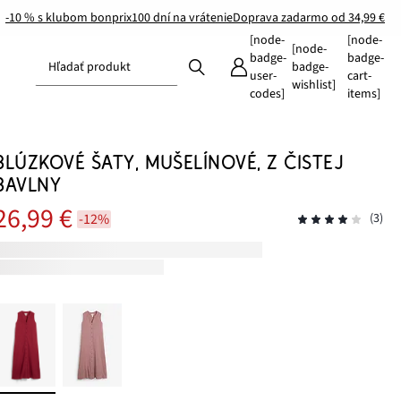
-10 % s klubom bonprix
100 dní na vrátenie
Doprava zadarmo od 34,99 €
[node-
[node-
[node-
badge-
badge-
Hľadať produkt
badge-
user-
cart-
wishlist]
codes]
items]
BLÚZKOVÉ ŠATY, MUŠELÍNOVÉ, Z ČISTEJ
BAVLNY
26,99 €
-12%
(3)