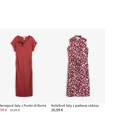
žersejové šaty z Punto di Roma
Košeľové šaty z padavej viskózy
,99 €
26,99 €
19,99 €