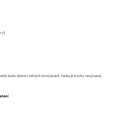
o kvalite budú dobré v letných horúčavách. Farba je trochu nevýrazná,
otení