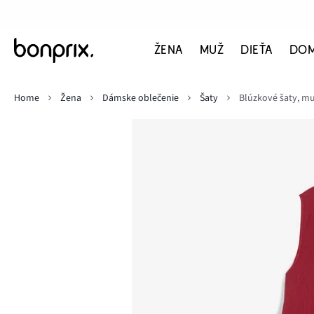
ŽENA
MUŽ
DIEŤA
DO
Home
Žena
Dámske oblečenie
Šaty
Blúzkové šaty, muš