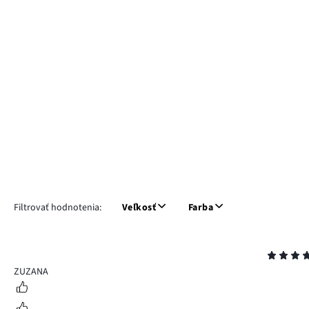
Filtrovať hodnotenia:
Veľkosť
Farba
Hodnotenie
5
ZUZANA