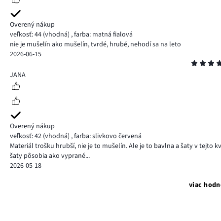
Overený nákup
veľkosť: 44
(vhodná)
,
farba: matná fialová
nie je mušelín ako mušelín, tvrdé, hrubé, nehodí sa na leto
2026-06-15
Hodnotenie
4
JANA
Overený nákup
veľkosť: 42
(vhodná)
,
farba: slivkovo červená
Materiál trošku hrubší, nie je to mušelín. Ale je to bavlna a šaty v tejt
šaty pôsobia ako vyprané...
2026-05-18
viac hodn