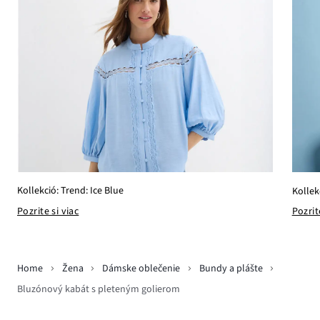
Kollekció: Trend: Ice Blue
Kollek
Pozrite si viac
Pozrit
Home
Žena
Dámske oblečenie
Bundy a plášte
Bluzónový kabát s pleteným golierom