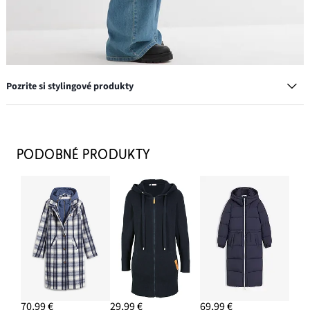
Pozrite si stylingové produkty
Chelsea čižmy s profilovou podrážkou
38,99 €
PODOBNÉ PRODUKTY
PRIDAŤ DO KOŠÍKA
Vrúbkovaný top (2 ks v balení) z bio bavlny
10,99 €
PRIDAŤ DO KOŠÍKA
Prstene, 8 kusov, rôzne dizajny
70,99 €
29,99 €
69,99 €