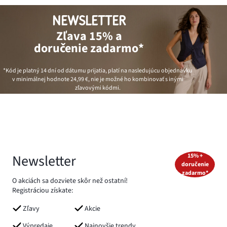
NEWSLETTER
Zľava 15% a
doručenie zadarmo*
*Kód je platný 14 dní od dátumu prijatia, platí na nasledujúcu objednávku
v minimálnej hodnote
24,99 €
, nie je možné ho kombinovať s inými
zľavovými kódmi.
Newsletter
15% +
doručenie
zadarmo*
O akciách sa dozviete skôr než ostatní!
Registráciou získate:
Zľavy
Akcie
Výpredaje
Najnovšie trendy