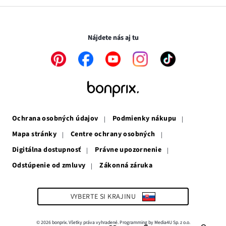
v
sa
otvorí
novom
otvorí
v
Transakcie a platby sú bezpečné so SSL spojením.
okne
v
novom
novom
okne
Nájdete nás aj tu
okne
Odkaz
Odkaz
Odkaz
Odkaz
Odkaz
sa
sa
sa
sa
sa
otvorí
otvorí
otvorí
otvorí
otvorí
v
v
v
v
v
novom
novom
novom
novom
novom
okne
okne
okne
okne
okne
Ochrana osobných údajov
Podmienky nákupu
Mapa stránky
Centre ochrany osobných
Digitálna dostupnosť
Právne upozornenie
Odstúpenie od zmluvy
Zákonná záruka
Odkaz
sa
otvorí
v
VYBERTE SI KRAJINU
novom
okne
© 2026 bonprix. Všetky práva vyhradené. Programming by Media4U Sp. z o.o.