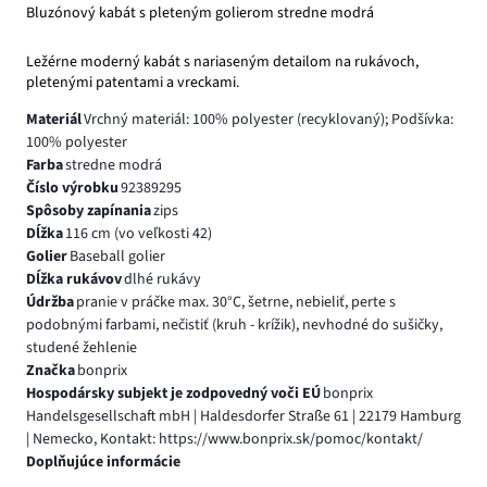
Bluzónový kabát s pleteným golierom stredne modrá
Ležérne moderný kabát s nariaseným detailom na rukávoch,
pletenými patentami a vreckami.
Materiál
Vrchný materiál: 100% polyester (recyklovaný); Podšívka:
100% polyester
Farba
stredne modrá
Číslo výrobku
92389295
Spôsoby zapínania
zips
Dĺžka
116 cm (vo veľkosti 42)
Golier
Baseball golier
Dĺžka rukávov
dlhé rukávy
Údržba
pranie v práčke max. 30°C, šetrne, nebieliť, perte s
podobnými farbami, nečistiť (kruh - krížik), nevhodné do sušičky,
studené žehlenie
Značka
bonprix
Hospodársky subjekt je zodpovedný voči EÚ
bonprix
Handelsgesellschaft mbH | Haldesdorfer Straße 61 | 22179 Hamburg
| Nemecko, Kontakt: https://www.bonprix.sk/pomoc/kontakt/
Doplňujúce informácie