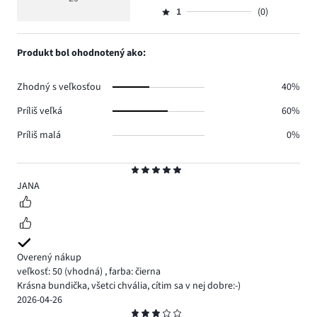
Hodnotenie
15.
5
hlasov
počet
1
(0)
2,
Hodnotenie
3.
hlasov
počet
1,
2.
hlasov
počet
Produkt bol ohodnotený ako:
0.
hlasov
0.
Zhodný s veľkosťou
40%
Príliš veľká
60%
Príliš malá
0%
Hodnotenie
5
JANA
Overený nákup
veľkosť: 50
(vhodná)
,
farba: čierna
Krásna bundička, všetci chvália, cítim sa v nej dobre:-)
2026-04-26
Hodnotenie