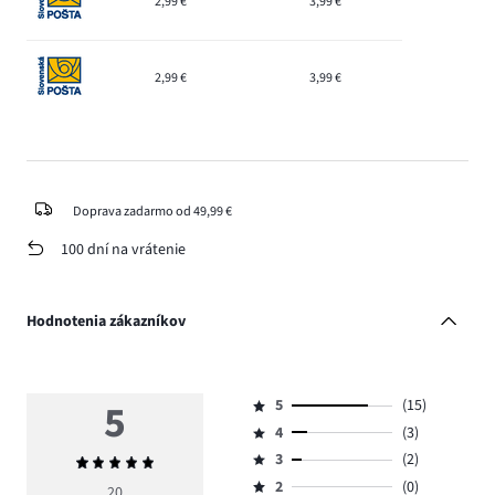
2,99 €
3,99 €
2,99 €
3,99 €
Doprava zadarmo od 49,99 €
100 dní na vrátenie
Hodnotenia zákazníkov
5
5
(15)
Hodnotenie
4
(3)
5,
Hodnotenie
počet
3
(2)
Priemerné
4,
Hodnotenie
hlasov
hodnotenie
počet
2
(0)
3,
20