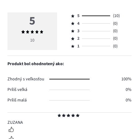
5
5
(10)
Hodnotenie
4
(0)
5,
Hodnotenie
počet
3
(0)
Priemerné
4,
Hodnotenie
hlasov
hodnotenie
počet
2
(0)
3,
10
Hodnotenie
10.
5
hlasov
počet
1
(0)
2,
Hodnotenie
0.
hlasov
počet
1,
0.
hlasov
počet
Produkt bol ohodnotený ako:
0.
hlasov
0.
Zhodný s veľkosťou
100%
Príliš veľká
0%
Príliš malá
0%
Hodnotenie
5
ZUZANA