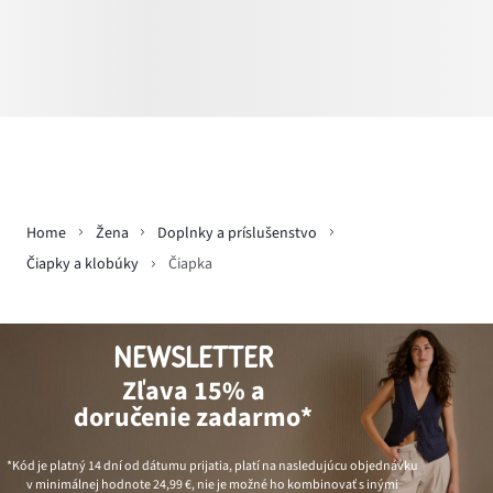
Home
Žena
Doplnky a príslušenstvo
Čiapky a klobúky
Čiapka
NEWSLETTER
Zľava 15% a
doručenie zadarmo*
*Kód je platný 14 dní od dátumu prijatia, platí na nasledujúcu objednávku
v minimálnej hodnote
24,99 €
, nie je možné ho kombinovať s inými