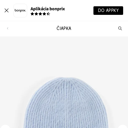
Aplikácia bonprix
DO APPKY
ČIAPKA
Hľ
pr