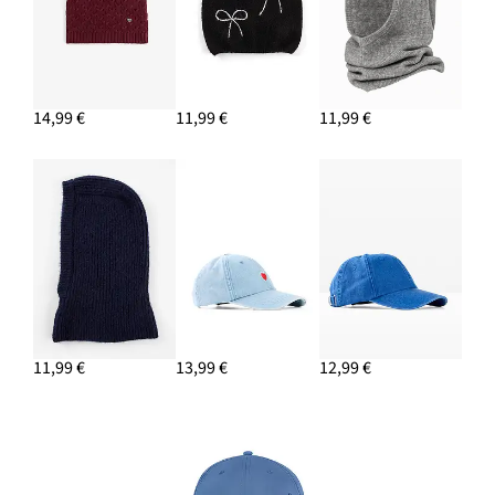
PRIDAŤ DO KOŠÍKA
Mokasíny Chunky s ľahkou podrážkou
26,99 €
14,99 €
11,99 €
11,99 €
PRIDAŤ DO KOŠÍKA
Čiapka
11,49 €
PRIDAŤ DO KOŠÍKA
Jemne pletený pulóver
13,99 €
PRIDAŤ DO KOŠÍKA
11,99 €
13,99 €
12,99 €