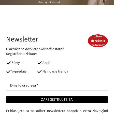
zľavovými kódmi.
Newsletter
15% +
doručenie
zadarmo*
O akciách sa dozviete skôr než ostatní!
Registráciou získate:
Zľavy
Akcie
Výpredaje
Najnovšie trendy
E-mailová adresa *
ZAREGISTRUJTE SA
Prihlasujete sa na odber newslettera bonprix s extra zľavovými