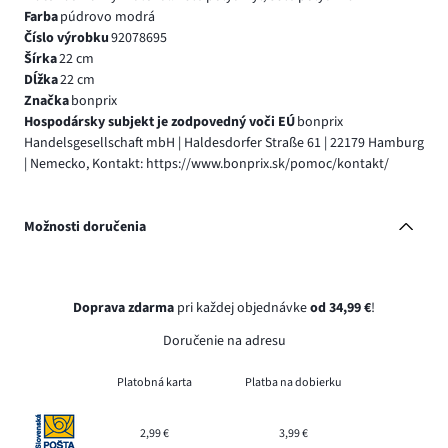
Farba
púdrovo modrá
Číslo výrobku
92078695
Šírka
22 cm
Dĺžka
22 cm
Značka
bonprix
Hospodársky subjekt je zodpovedný voči EÚ
bonprix
Handelsgesellschaft mbH | Haldesdorfer Straße 61 | 22179 Hamburg
| Nemecko, Kontakt: https://www.bonprix.sk/pomoc/kontakt/
Možnosti doručenia
Doprava zdarma
pri každej objednávke
od 34,99 €
!
Doručenie na adresu
Platobná karta
Platba na dobierku
2,99 €
3,99 €