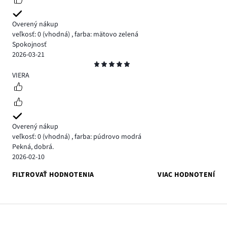
Overený nákup
veľkosť: 0
(vhodná)
,
farba: mätovo zelená
Spokojnosť
2026-03-21
Hodnotenie
5
VIERA
Overený nákup
veľkosť: 0
(vhodná)
,
farba: púdrovo modrá
Pekná, dobrá.
2026-02-10
FILTROVAŤ HODNOTENIA
VIAC HODNOTENÍ