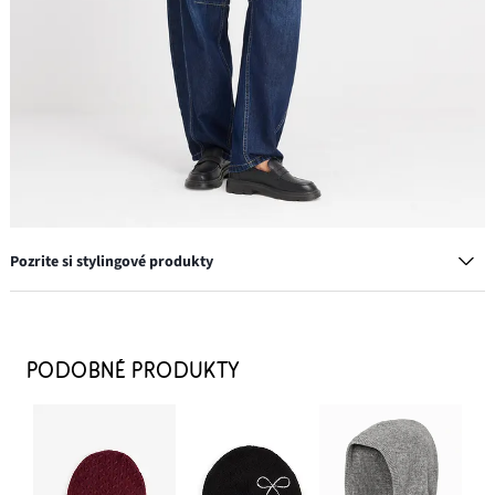
Pozrite si stylingové produkty
Dlhé tričko (5 ks)
35,99 €
PODOBNÉ PRODUKTY
PRIDAŤ DO KOŠÍKA
Chelsea čižmy s profilovou podrážkou
38,99 €