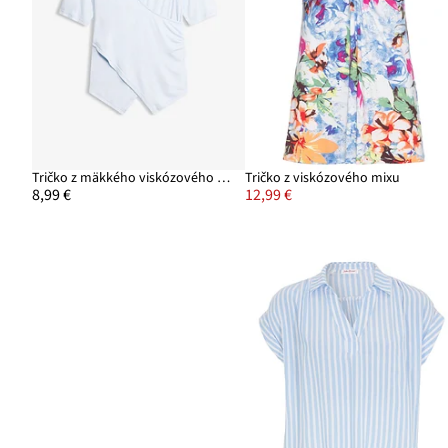
Tričko z mäkkého viskózového mixu
Tričko z viskózového mixu
8,99 €
12,99 €