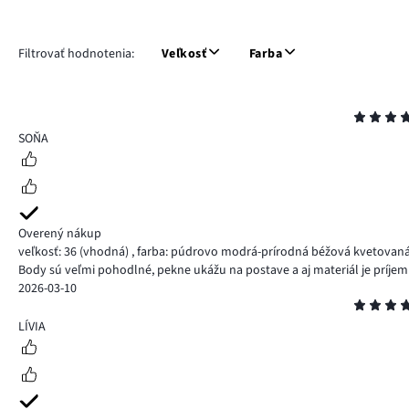
Filtrovať hodnotenia:
Veľkosť
Farba
Hodnotenie
5
SOŇA
Overený nákup
veľkosť: 36
(vhodná)
,
farba: púdrovo modrá-prírodná béžová kvetovan
Body sú veľmi pohodlné, pekne ukážu na postave a aj materiál je príj
2026-03-10
Hodnotenie
5
LÍVIA