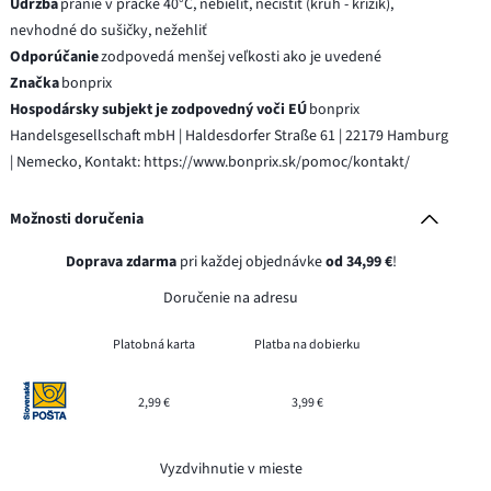
Údržba
pranie v práčke 40°C, nebieliť, nečistiť (kruh - krížik),
nevhodné do sušičky, nežehliť
Odporúčanie
zodpovedá menšej veľkosti ako je uvedené
Značka
bonprix
Hospodársky subjekt je zodpovedný voči EÚ
bonprix
Handelsgesellschaft mbH | Haldesdorfer Straße 61 | 22179 Hamburg
| Nemecko, Kontakt: https://www.bonprix.sk/pomoc/kontakt/
Možnosti doručenia
Doprava zdarma
pri každej objednávke
od 34,99 €
!
Doručenie na adresu
Platobná karta
Platba na dobierku
2,99 €
3,99 €
Vyzdvihnutie v mieste