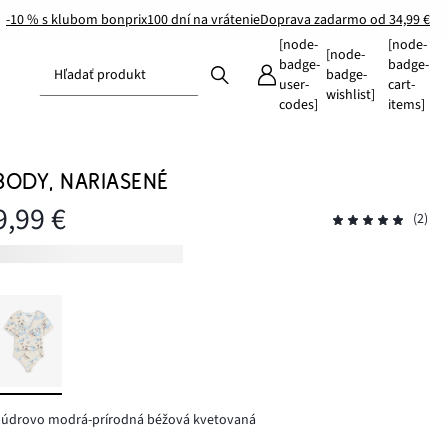
-10 % s klubom bonprix
100 dní na vrátenie
Doprava zadarmo od 34,99 €
[node-
[node-
[node-
badge-
badge-
Hľadať produkt
badge-
user-
cart-
wishlist]
codes]
items]
BODY, NARIASENÉ
9,99 €
(2)
púdrovo modrá-prírodná béžová kvetovaná