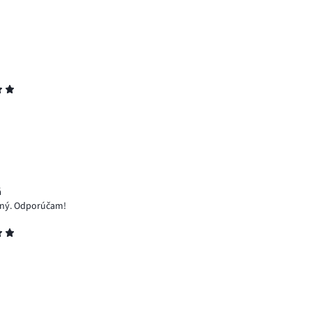
á
emný. Odporúčam!