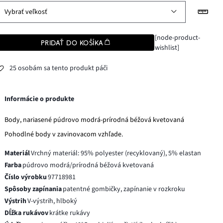
Vybrať veľkosť
[node-product-
PRIDAŤ DO KOŠÍKA
wishlist]
25 osobám sa tento produkt páči
Informácie o produkte
Body, nariasené púdrovo modrá-prírodná béžová kvetovaná
Pohodlné body v zavinovacom vzhľade.
Materiál
Vrchný materiál: 95% polyester (recyklovaný), 5% elastan
Farba
púdrovo modrá/prírodná béžová kvetovaná
Číslo výrobku
97718981
Spôsoby zapínania
patentné gombičky, zapínanie v rozkroku
Výstrih
V-výstrih, hlboký
Dĺžka rukávov
krátke rukávy