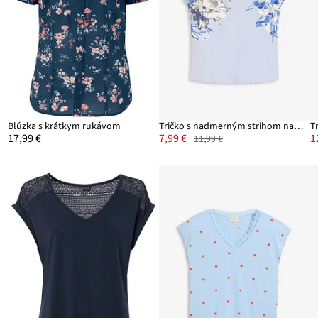
Blúzka s krátkym rukávom
Tričko s nadmerným strihom na pleciach
T
17,99 €
7,99 €
1
11,99 €