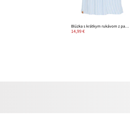
Blúzka s krátkym rukávom z padavej viskózy
14,99 €