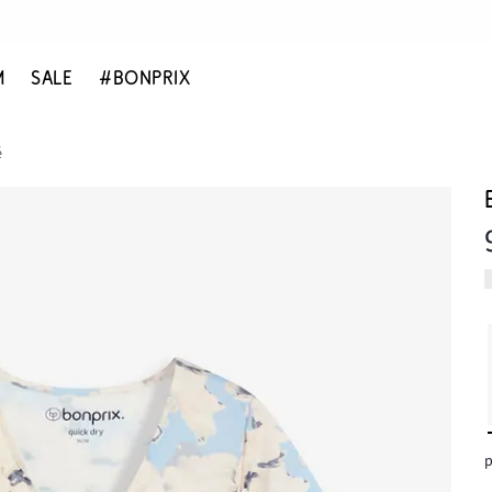
M
SALE
#BONPRIX
é