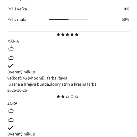
Príliš veľká
0%
Príliš malá
50%
Hodnotenie
5
MÁRIA
Overený nákup
veľkosť: 46
(vhodná)
,
farba: ťavia
Krasna a hrejiva bunda,dobry strih a krasna farba
2025-10-25
Hodnotenie
2
ZORA
Overený nákup