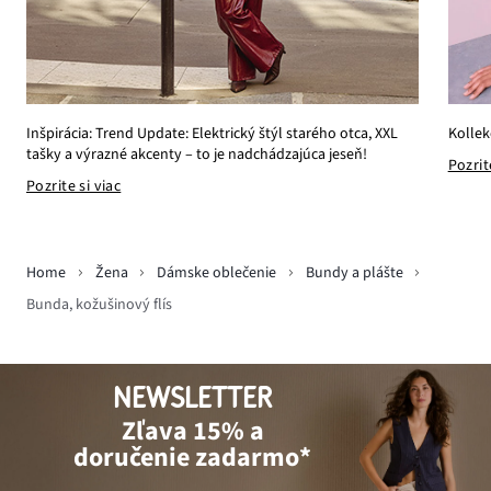
Kollek
Inšpirácia: Trend Update: Elektrický štýl starého otca, XXL
tašky a výrazné akcenty – to je nadchádzajúca jeseň!
Pozrit
Pozrite si viac
Home
Žena
Dámske oblečenie
Bundy a plášte
Bunda, kožušinový flís
NEWSLETTER
Zľava 15% a
doručenie zadarmo*