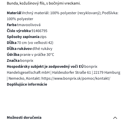
Bunda, kožušinový flís, s bočnými vreckami.
Materiál
Vrchný materiál: 100% polyester (recyklovaný); Podšívka:
100% polyester
Farba
tmavoolivová
Číslo výrobku
91466795
Spôsoby zapínania
zips
Dĺžka
70 cm (vo veľkosti 42)
Dĺžka rukávov
dlhé rukávy
Údržba
pranie v práčke 30°C
Značka
bonprix
Hospodársky subjekt je zodpovedný voči EÚ
bonprix
Handelsgesellschaft mbH | Haldesdorfer Straße 61 | 22179 Hamburg
| Nemecko, Kontakt: https://www.bonprix.sk/pomoc/kontakt/
Doplňujúce informácie
Možnosti doručenia