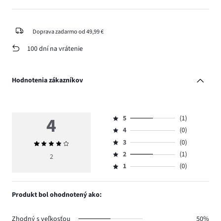
Doprava zadarmo od 49,99 €
100 dní na vrátenie
Hodnotenia zákazníkov
4
5
(1)
Hodnotenie
4
(0)
5,
Hodnotenie
počet
3
(0)
Priemerné
4,
Hodnotenie
hlasov
hodnotenie
počet
2
(1)
3,
2
Hodnotenie
1.
4
hlasov
počet
1
(0)
2,
Hodnotenie
0.
hlasov
počet
1,
0.
hlasov
počet
Produkt bol ohodnotený ako:
1.
hlasov
0.
Zhodný s veľkosťou
50%