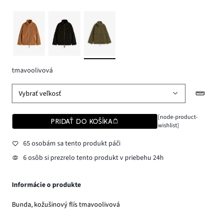
tmavoolivová
Vybrať veľkosť
[node-product-
PRIDAŤ DO KOŠÍKA
wishlist]
65 osobám sa tento produkt páči
6 osôb si prezrelo tento produkt v priebehu 24h
Informácie o produkte
Bunda, kožušinový flís tmavoolivová