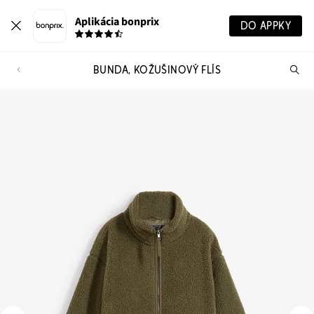
Aplikácia bonprix
DO APPKY
BUNDA, KOŽUŠINOVÝ FLÍS
Hľ
pr