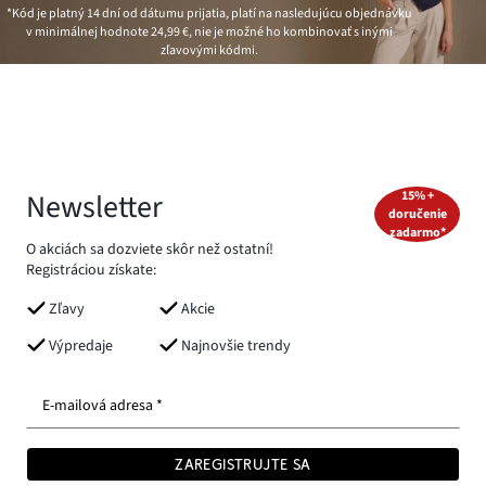
*Kód je platný 14 dní od dátumu prijatia, platí na nasledujúcu objednávku
v minimálnej hodnote
24,99 €
, nie je možné ho kombinovať s inými
zľavovými kódmi.
Newsletter
15% +
doručenie
zadarmo*
O akciách sa dozviete skôr než ostatní!
Registráciou získate:
Zľavy
Akcie
Výpredaje
Najnovšie trendy
E-mailová adresa *
ZAREGISTRUJTE SA