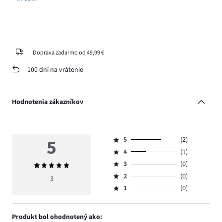
Doprava zadarmo od 49,99 €
100 dní na vrátenie
Hodnotenia zákazníkov
5
5
(2)
Hodnotenie
4
(1)
5,
Hodnotenie
počet
3
(0)
Priemerné
4,
Hodnotenie
hlasov
hodnotenie
počet
2
(0)
3,
3
Hodnotenie
2.
5
hlasov
počet
1
(0)
2,
Hodnotenie
1.
hlasov
počet
1,
0.
hlasov
počet
Produkt bol ohodnotený ako:
0.