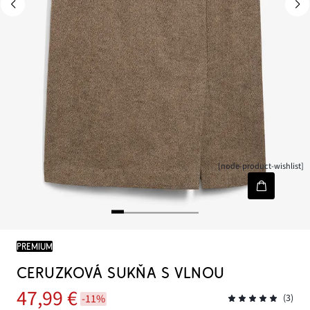
[node-product-wishlist]
PREMIUM
CERUZKOVÁ SUKŇA S VLNOU
47,99 €
-11%
(3)