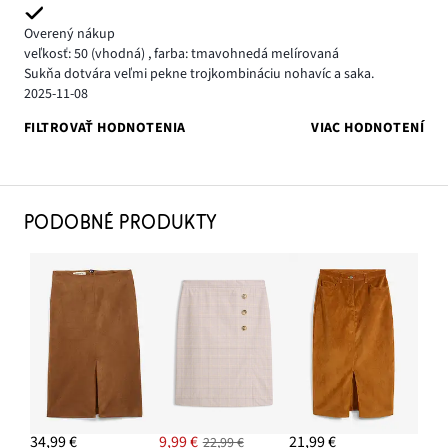
Overený nákup
veľkosť: 50
(vhodná)
,
farba: tmavohnedá melírovaná
Sukňa dotvára veľmi pekne trojkombináciu nohavíc a saka.
2025-11-08
FILTROVAŤ HODNOTENIA
VIAC HODNOTENÍ
PODOBNÉ PRODUKTY
34,99 €
9,99 €
21,99 €
22,99 €