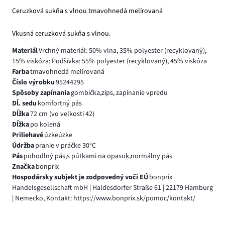
Ceruzková sukňa s vlnou tmavohnedá melírovaná
Vkusná ceruzková sukňa s vlnou.
Materiál
Vrchný materiál: 50% vlna, 35% polyester (recyklovaný),
15% viskóza; Podšívka: 55% polyester (recyklovaný), 45% viskóza
Farba
tmavohnedá melírovaná
Číslo výrobku
95244295
Spôsoby zapínania
gombička,zips, zapínanie vpredu
Dĺ. sedu
komfortný pás
Dĺžka
72 cm (vo veľkosti 42)
Dĺžka
po kolená
Priliehavé
úzkeúzke
Údržba
pranie v práčke 30°C
Pás
pohodlný pás,s pútkami na opasok,normálny pás
Značka
bonprix
Hospodársky subjekt je zodpovedný voči EÚ
bonprix
Handelsgesellschaft mbH | Haldesdorfer Straße 61 | 22179 Hamburg
| Nemecko, Kontakt: https://www.bonprix.sk/pomoc/kontakt/