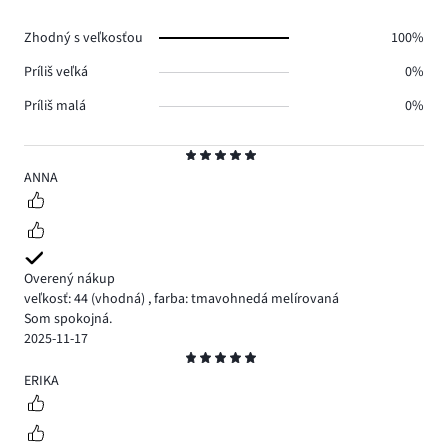
hlasov
0.
Zhodný s veľkosťou
100%
Príliš veľká
0%
Príliš malá
0%
Hodnotenie
5
ANNA
Overený nákup
veľkosť: 44
(vhodná)
,
farba: tmavohnedá melírovaná
Som spokojná.
2025-11-17
Hodnotenie
5
ERIKA