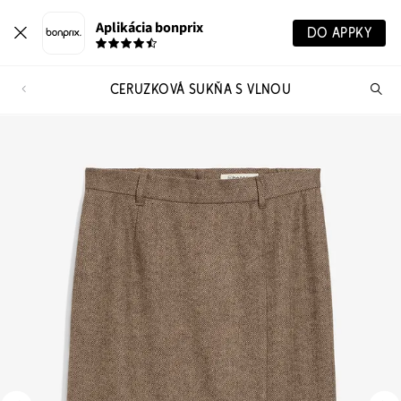
Aplikácia bonprix
DO APPKY
CERUZKOVÁ SUKŇA S VLNOU
Hľ
pr