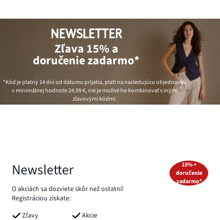
NEWSLETTER
Zľava 15% a
doručenie zadarmo*
*Kód je platný 14 dní od dátumu prijatia, platí na nasledujúcu objednávku
v minimálnej hodnote
24,99 €
, nie je možné ho kombinovať s inými
zľavovými kódmi.
Newsletter
15% +
doručenie
zadarmo*
O akciách sa dozviete skôr než ostatní!
Registráciou získate:
Zľavy
Akcie