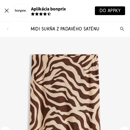
Aplikácia bonprix
DO APPKY
MIDI SUKŇA Z PADAVÉHO SATÉNU
Hľ
pr