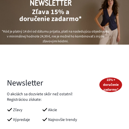
NEWSLETTER
Zľava 15% a
doručenie zadarmo*
*Kód je platný 14 dní od dátumu prijatia, platí na nasledujúcu objednávku
v minimálnej hodnote
24,99 €
, nie je možné ho kombinovať s inými
zľavovými kódmi.
Newsletter
15% +
doručenie
zadarmo*
O akciách sa dozviete skôr než ostatní!
Registráciou získate:
Zľavy
Akcie
Výpredaje
Najnovšie trendy