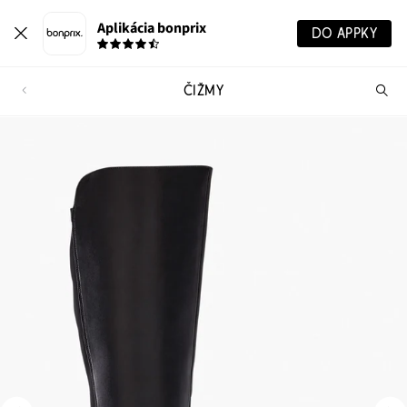
Aplikácia bonprix
DO APPKY
ČIŽMY
Hľ
pr