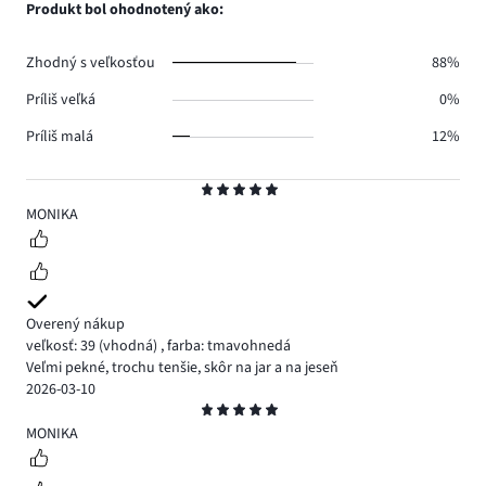
počet
Produkt bol ohodnotený ako:
0.
hlasov
1.
Zhodný s veľkosťou
88%
Príliš veľká
0%
Príliš malá
12%
Hodnotenie
5
MONIKA
Overený nákup
veľkosť: 39
(vhodná)
,
farba: tmavohnedá
Veľmi pekné, trochu tenšie, skôr na jar a na jeseň
2026-03-10
Hodnotenie
5
MONIKA