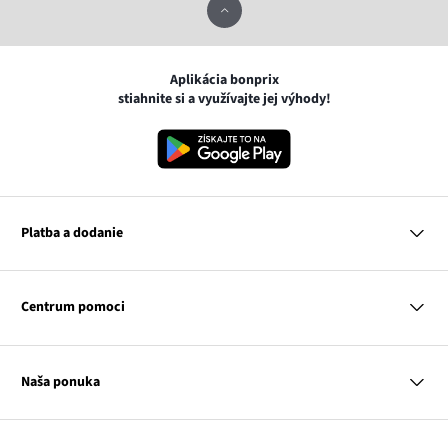
Aplikácia bonprix
stiahnite si a využívajte jej výhody!
Platba a dodanie
MasterCard
VISA
Centrum pomoci
Google pay
Apple pay
Otázky a odpovede
Platba a dodanie
Naša ponuka
Slovenská pošta
Vrátenie a reklamácia
Tabuľka veľkostí
Platba na dobierku
Žena
Klub bonprix