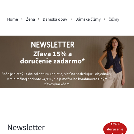
Home
Žena
Dámska obuv
Dámske čižmy
Čižmy
NEWSLETTER
Zľava 15% a
doručenie zadarmo*
*Kód je platný 14 dní od dátumu prijatia, platí na nasledujúcu objednávku
v minimálnej hodnote
24,99 €
, nie je možné ho kombinovať s inými
zľavovými kódmi.
Newsletter
15% +
doručenie