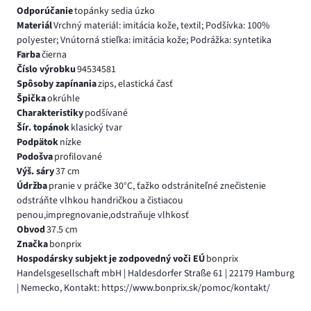
Odporúčanie
topánky sedia úzko
Materiál
Vrchný materiál: imitácia kože, textil; Podšívka: 100%
polyester; Vnútorná stieľka: imitácia kože; Podrážka: syntetika
Farba
čierna
Číslo výrobku
94534581
Spôsoby zapínania
zips, elastická časť
Špička
okrúhle
Charakteristiky
podšívané
Šír. topánok
klasický tvar
Podpätok
nízke
Podošva
profilované
Výš. sáry
37 cm
Údržba
pranie v práčke 30°C, ťažko odstrániteľné znečistenie
odstráňte vlhkou handričkou a čistiacou
penou,impregnovanie,odstraňuje vlhkosť
Obvod
37.5 cm
Značka
bonprix
Hospodársky subjekt je zodpovedný voči EÚ
bonprix
Handelsgesellschaft mbH | Haldesdorfer Straße 61 | 22179 Hamburg
| Nemecko, Kontakt: https://www.bonprix.sk/pomoc/kontakt/