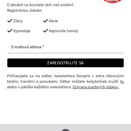
zadarmo*
O akciách sa dozviete skôr než ostatní!
Registráciou získate:
Zľavy
Akcie
Výpredaje
Najnovšie trendy
E-mailová adresa *
ZAREGISTRUJTE SA
Prihlasujete sa na odber newslettera bonprix s extra zľavovými
kódmi, trendmi a ponukami. Odber môžete kedykoľvek zrušiť:
tu
alebo v pätičke každého newslettera.
Ochrana osobných údajov.