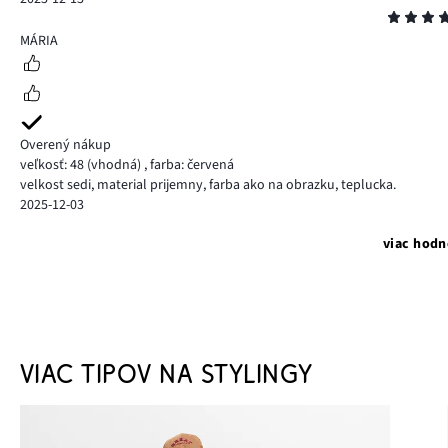
Hodnotenie
5
MÁRIA
Overený nákup
veľkosť: 48
(vhodná)
,
farba: červená
velkost sedi, material prijemny, farba ako na obrazku, teplucka.
2025-12-03
viac hodn
VIAC TIPOV NA STYLINGY