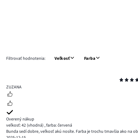
Filtrovať hodnotenia:
Veľkosť
Farba
Hodnotenie
5
ZUZANA
Overený nákup
veľkosť: 42
(vhodná)
,
farba: červená
Bunda sedí dobre, veľkosť akú nosíte. Farba je trochu tmavšia ako na 
2025-12-15