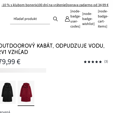
-10 % s klubom bonprix
100 dní na vrátenie
Doprava zadarmo od 34,99 €
[node-
[node-
[node-
badge-
badge-
Hľadať produkt
badge-
user-
cart-
wishlist]
codes]
items]
OUTDOOROVÝ KABÁT, ODPUDZUJE VODU,
2V1 VZHĽAD
79,99 €
(3)
červená