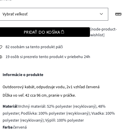
Vybrať veľkosť
[node-product-
PRIDAŤ DO KOŠÍKA
wishlist]
82 osobám sa tento produkt páči
19 osôb si prezrelo tento produkt v priebehu 24h
Informácie o produkte
Outdoorový kabát, odpudzuje vodu, 2v1 vzhľad červená
Dĺžka vo veľ. 42 cca 96 cm, pranie v práčke.
Materiál
Vrchný materiál: 52% polyester (recyklovaný), 48%
polyester; Podšívka: 100% polyester (recyklovaný); Vsadka: 100%
polyester (recyklovaný); Výplň: 100% polyester
Farba
červená