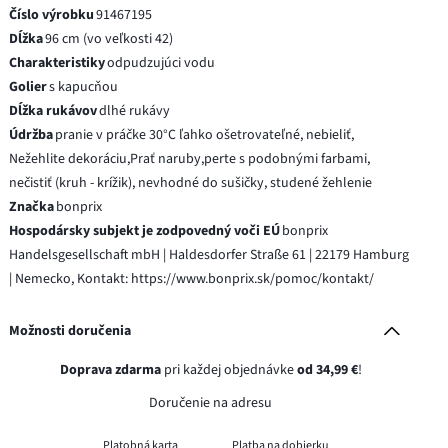
Číslo výrobku
91467195
Dĺžka
96 cm (vo veľkosti 42)
Charakteristiky
odpudzujúci vodu
Golier
s kapucňou
Dĺžka rukávov
dlhé rukávy
Údržba
pranie v práčke 30°C ľahko ošetrovateľné, nebieliť,
Nežehlite dekoráciu,Prať naruby,perte s podobnými farbami,
nečistiť (kruh - krížik), nevhodné do sušičky, studené žehlenie
Značka
bonprix
Hospodársky subjekt je zodpovedný voči EÚ
bonprix
Handelsgesellschaft mbH | Haldesdorfer Straße 61 | 22179 Hamburg
| Nemecko, Kontakt: https://www.bonprix.sk/pomoc/kontakt/
Možnosti doručenia
Doprava zdarma
pri každej objednávke
od 34,99 €
!
Doručenie na adresu
Platobná karta
Platba na dobierku