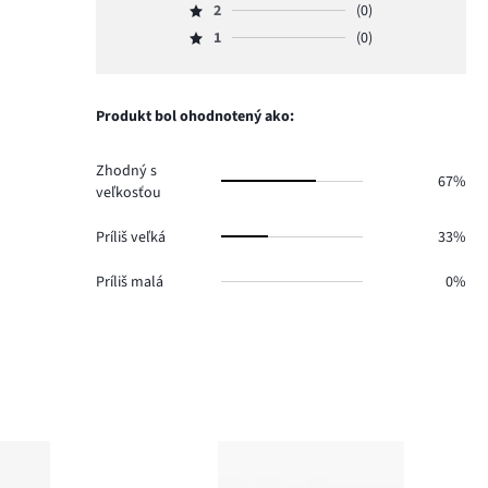
hlasov
počet
2
(0)
3,
Hodnotenie
3.
hlasov
počet
1
(0)
2,
Hodnotenie
0.
hlasov
počet
1,
0.
hlasov
počet
0.
hlasov
Produkt bol ohodnotený ako:
0.
Zhodný s
67%
veľkosťou
Príliš veľká
33%
Príliš malá
0%