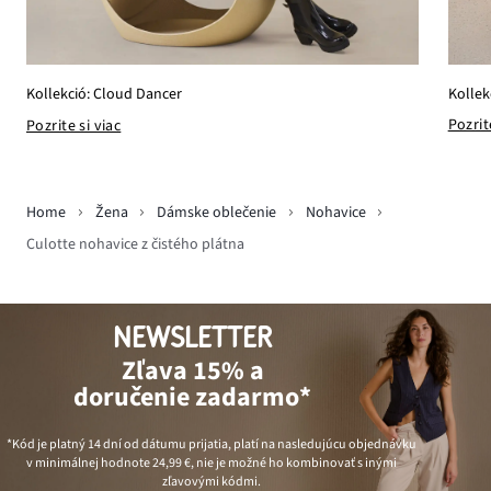
Kollek
Kollekció: Cloud Dancer
Pozrit
Pozrite si viac
Home
Žena
Dámske oblečenie
Nohavice
Culotte nohavice z čistého plátna
NEWSLETTER
Zľava 15% a
doručenie zadarmo*
*Kód je platný 14 dní od dátumu prijatia, platí na nasledujúcu objednávku
v minimálnej hodnote
24,99 €
, nie je možné ho kombinovať s inými
zľavovými kódmi.