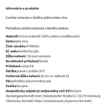
Informácie o produkte
Culotte nohavice z čistého plátna biela vlna
Pohodlné culotte nohavice z letného plátna.
Materiál
Vrchný materiál: 100% plátno (verifikované)
Farba
biela vlna
Číslo výrobku
97498181
Dĺ. sedu
komfortný pás
Dĺžka nohavíc
7/8-ové nohavice
Na stehnách priliehavé
široké
Priliehavé
Loose Fit
Údržba
pranie v práčke 30°C
Vnútorná dĺžka nohavíc
65 cm vo veľkosti 42
Pás
pohodlný pás,normálny pás
Značka
bonprix
Hospodársky subjekt je zodpovedný voči EÚ
bonprix
Handelsgesellschaft mbH | Haldesdorfer Straße 61 | 22179 Hamburg
| Nemecko, Kontakt: https://www.bonprix.sk/pomoc/kontakt/