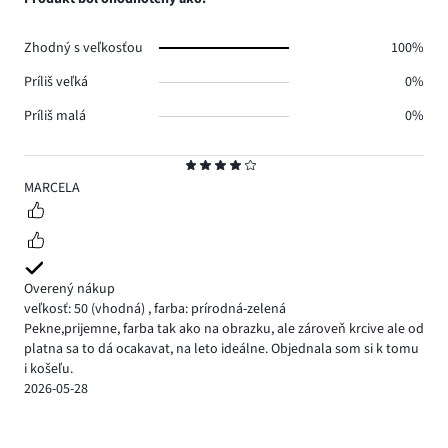
Zhodný s veľkosťou
100%
Príliš veľká
0%
Príliš malá
0%
Hodnotenie
4
MARCELA
Overený nákup
veľkosť: 50
(vhodná)
,
farba: prírodná-zelená
Pekne,prijemne, farba tak ako na obrazku, ale zároveň krcive ale od
platna sa to dá ocakavat, na leto ideálne. Objednala som si k tomu
i košeľu.
2026-05-28