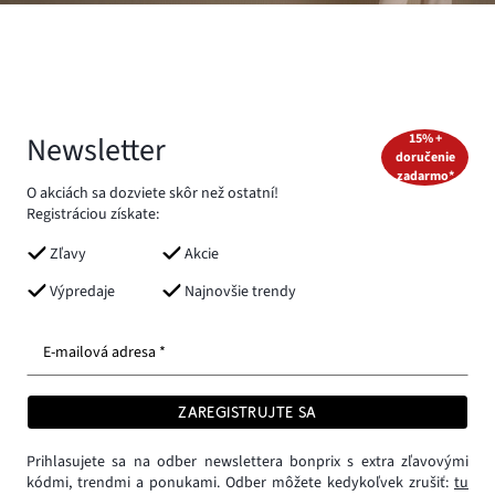
Newsletter
15% +
doručenie
zadarmo*
O akciách sa dozviete skôr než ostatní!
Registráciou získate:
Zľavy
Akcie
Výpredaje
Najnovšie trendy
E-mailová adresa *
ZAREGISTRUJTE SA
Prihlasujete sa na odber newslettera bonprix s extra zľavovými
kódmi, trendmi a ponukami. Odber môžete kedykoľvek zrušiť:
tu