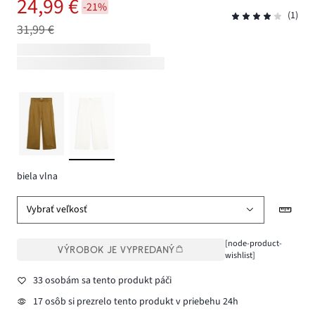
24,99 €
-21%
(1)
31,99 €
biela vlna
Vybrať veľkosť
[node-product-
VÝROBOK JE VYPREDANÝ
wishlist]
33 osobám sa tento produkt páči
17 osôb si prezrelo tento produkt v priebehu 24h