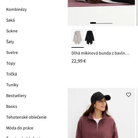
Kombinézy
Saká
Sukne
Šaty
Svetre
Dlhá mikinová bunda z bavlneného mixu
22,99 €
Topy
Tričká
Tuniky
Bestsellery
Basics
Tehotenské oblečenie
Móda do práce