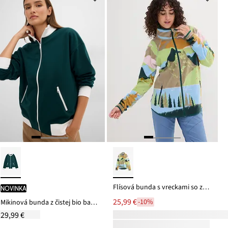
Flísová bunda s vreckami so zapínaním na zips
novinka
25,99 €
-10%
Mikinová bunda z čistej bio bavlny
29,99 €