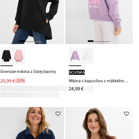
Oversize-mikina z čistej bavlny
novinka
20,99 €
-12%
Mikina s kapucňou z mäkkého bavlneného mixu
24,99 €