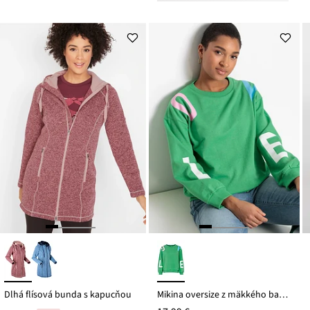
Dlhá flísová bunda s kapucňou
Mikina oversize z mäkkého bavlneného mixu