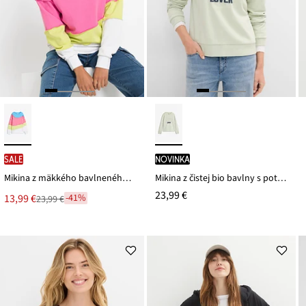
SALE
novinka
Mikina z mäkkého bavlneného mixu
Mikina z čistej bio bavlny s potlačou
23,99 €
Nová
13,99 €
-41%
23,99 €
Zľava
cena
z
je
ceny
23,99 €