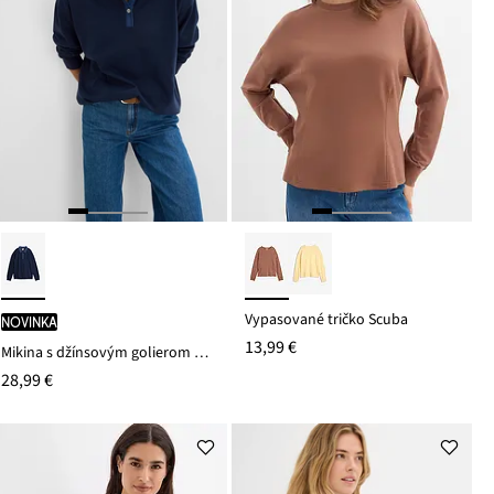
Vypasované tričko Scuba
novinka
13,99 €
Mikina s džínsovým golierom z bavlneného mixu
28,99 €