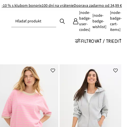
-10 % s klubom bonprix
100 dní na vrátenie
Doprava zadarmo od 34,99 €
[node-
[node-
[node-
badge-
badge-
Hľadať produkt
badge-
user-
cart-
wishlist]
codes]
items]
FILTROVAŤ / TRIEDIŤ