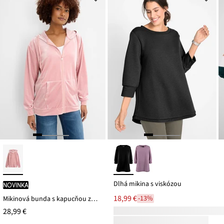
Dlhá mikina s viskózou
novinka
18,99 €
-13%
Mikinová bunda s kapucňou zo zamatu
28,99 €