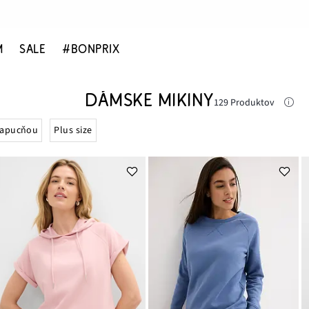
M
SALE
#BONPRIX
DÁMSKE MIKINY
129 Produktov
kapucňou
Plus size