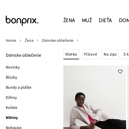
ŽENA
MUŽ
DIEŤA
DO
Home
Žena
Dámske oblečenie
Všetko
Flísové
Na zips
S 
Dámske oblečenie
Novinky
Blúzky
Bundy a plášte
Džínsy
Košele
Mikiny
Nohavice