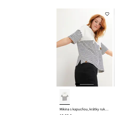
Mikina s kapucňou, krátky rukáv, z čistej bio bavlny