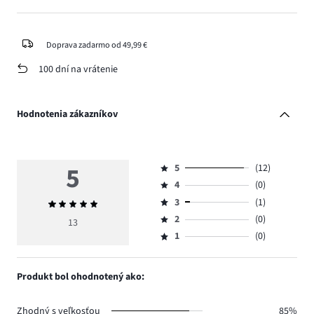
Doprava zadarmo od 49,99 €
100 dní na vrátenie
Hodnotenia zákazníkov
5
5
(12)
Hodnotenie
4
(0)
5,
Hodnotenie
počet
3
(1)
Priemerné
4,
Hodnotenie
hlasov
hodnotenie
počet
2
(0)
3,
13
Hodnotenie
12.
5
hlasov
počet
1
(0)
2,
Hodnotenie
0.
hlasov
počet
1,
1.
hlasov
počet
Produkt bol ohodnotený ako:
0.
hlasov
0.
Zhodný s veľkosťou
85%