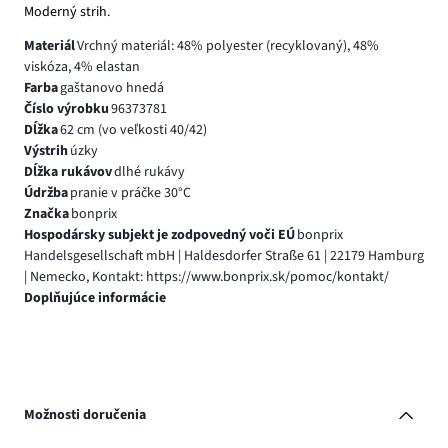
Moderný strih.
Materiál
Vrchný materiál: 48% polyester (recyklovaný), 48%
viskóza, 4% elastan
Farba
gaštanovo hnedá
Číslo výrobku
96373781
Dĺžka
62 cm (vo veľkosti 40/42)
Výstrih
úzky
Dĺžka rukávov
dlhé rukávy
Údržba
pranie v práčke 30°C
Značka
bonprix
Hospodársky subjekt je zodpovedný voči EÚ
bonprix
Handelsgesellschaft mbH | Haldesdorfer Straße 61 | 22179 Hamburg
| Nemecko, Kontakt: https://www.bonprix.sk/pomoc/kontakt/
Doplňujúce informácie
Možnosti doručenia