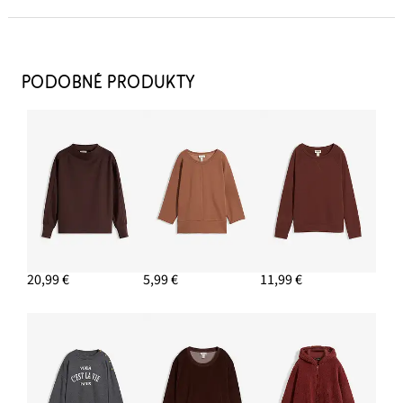
Mom-džínsy, vysoký pás, cropped
26,99 €
PODOBNÉ PRODUKTY
PRIDAŤ DO KOŠÍKA
Tenisky Retrolook
23,99 €
PRIDAŤ DO KOŠÍKA
Kabelka Crossbody
13,99 €
20,99 €
5,99 €
11,99 €
PRIDAŤ DO KOŠÍKA
Prstene, 8 kusov, rôzne dizajny
11,99 €
PRIDAŤ DO KOŠÍKA