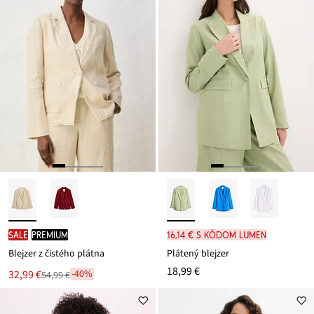
SALE
PREMIUM
16,14 € s kódom LUMEN
Blejzer z čistého plátna
Plátený blejzer
18,99 €
Nová
32,99 €
-40%
54,99 €
Zľava
cena
z
je
ceny