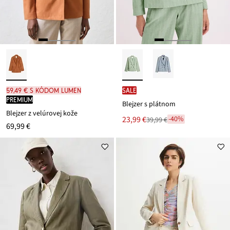
59,49 € s kódom LUMEN
SALE
PREMIUM
Blejzer s plátnom
Blejzer z velúrovej kože
Nová
23,99 €
-40%
39,99 €
Zľava
69,99 €
cena
z
je
ceny
39,99 €