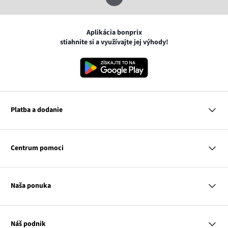
Aplikácia bonprix
stiahnite si a využívajte jej výhody!
Platba a dodanie
MasterCard
VISA
Centrum pomoci
Google pay
Apple pay
Otázky a odpovede
Platba a dodanie
Naša ponuka
Slovenská pošta
Vrátenie a reklamácia
Tabuľka veľkostí
Platba na dobierku
Žena
Klub bonprix
Muž
Katalóg
Náš podnik