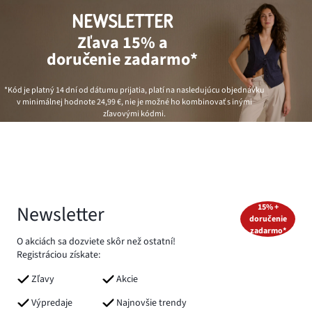
NEWSLETTER
Zľava 15% a
doručenie zadarmo*
*Kód je platný 14 dní od dátumu prijatia, platí na nasledujúcu objednávku
v minimálnej hodnote
24,99 €
, nie je možné ho kombinovať s inými
zľavovými kódmi.
Newsletter
15% +
doručenie
zadarmo*
O akciách sa dozviete skôr než ostatní!
Registráciou získate:
Zľavy
Akcie
Výpredaje
Najnovšie trendy