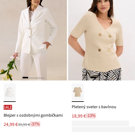
Pletený sveter s bavlnou
SALE
Blejzer s ozdobnými gombičkami
18,99 €
-13%
Nová
24,99 €
-37%
39,99 €
Zľava
cena
z
je