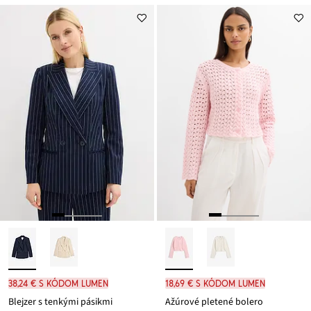
je
ceny
37,99 €
38,24 € s kódom LUMEN
18,69 € s kódom LUMEN
Blejzer s tenkými pásikmi
Ažúrové pletené bolero