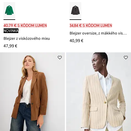
40,79 € s kódom LUMEN
34,84 € s kódom LUMEN
novinka
Blejzer oversize, z mäkkého viskózového mixu
Blejzer z viskózového mixu
40,99 €
47,99 €