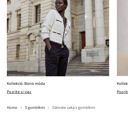
Kollek
Kollekció: Biznis móda
Pozrit
Pozrite si viac
Home
S gombíkmi
Dámske saká s gombíkmi