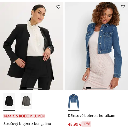
ceny
39,99 €
Džínsové bolero s korálkami
14,44 € s kódom LUMEN
Strečový blejzer z bengalínu
48,99 €
-12%