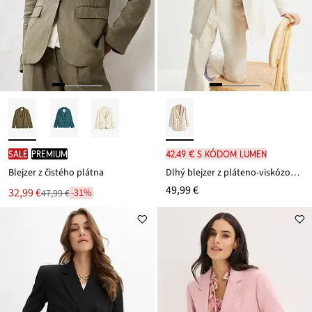
SALE
PREMIUM
42,49 € s kódom LUMEN
Blejzer z čistého plátna
Dlhý blejzer z pláteno-viskózového mixu
49,99 €
Nová
32,99 €
-31%
47,99 €
Zľava
cena
z
je
ceny
47,99 €