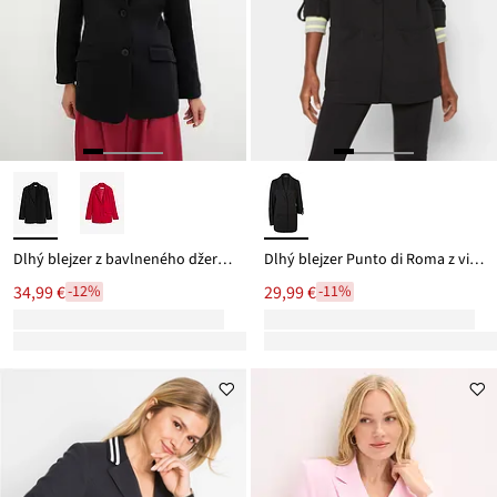
Dlhý blejzer z bavlneného džerseju
Dlhý blejzer Punto di Roma z viskózového mixu
34,99 €
29,99 €
-12%
-11%