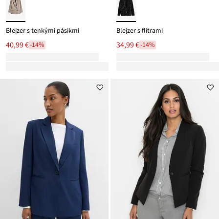
Blejzer s tenkými pásikmi
Blejzer s flitrami
40,99 €
34,99 €
-14%
-14%