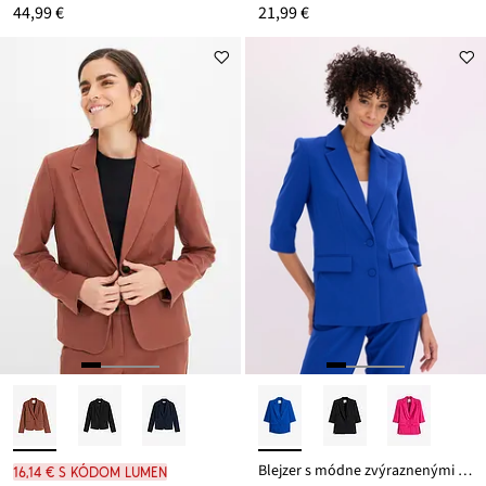
44,99 €
21,99 €
Blejzer s módne zvýraznenými pleciami, z mäkkého viskózového mixu
16,14 € s kódom LUMEN