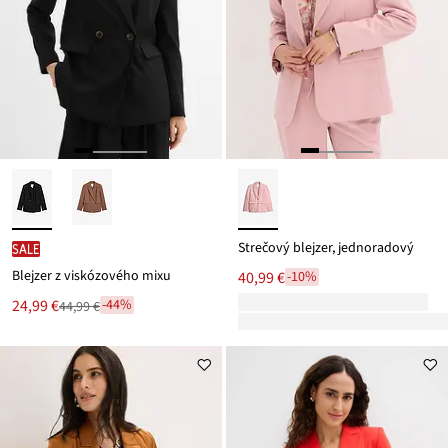
Strečový blejzer, jednoradový
SALE
Blejzer z viskózového mixu
40,99 €
-10%
Nová
24,99 €
-44%
44,99 €
Zľava
cena
z
je
ceny
44,99 €