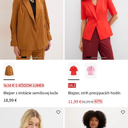
16,14 € s kódom LUMEN
SALE
Blejzer z imitácie semišovej kože
Blejzer, strih presýpacích hodín
18,99 €
Nová
11,99 €
-67%
36,99 €
Zľava
cena
z
je
ceny
36,99 €