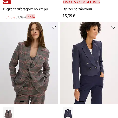
SALE
13,59 € s kódom LUMEN
Blejzer z džersejového krepu
Blejzer so záhybmi
15,99 €
Nová
13,99 €
-58%
33,99 €
Zľava
cena
z
je
ceny
33,99 €