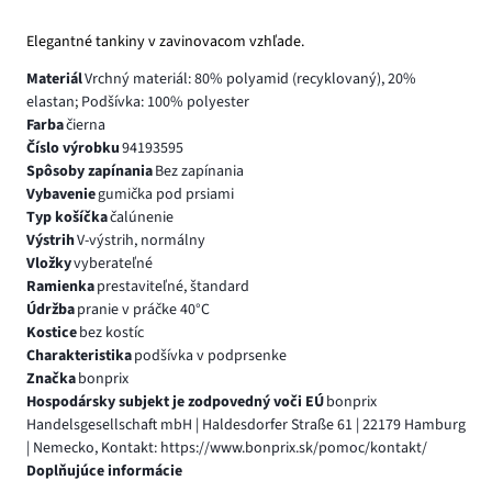
Elegantné tankiny v zavinovacom vzhľade.
Materiál
Vrchný materiál: 80% polyamid (recyklovaný), 20%
elastan; Podšívka: 100% polyester
Farba
čierna
Číslo výrobku
94193595
Spôsoby zapínania
Bez zapínania
Vybavenie
gumička pod prsiami
Typ košíčka
čalúnenie
Výstrih
V-výstrih, normálny
Vložky
vyberateľné
Ramienka
prestaviteľné, štandard
Údržba
pranie v práčke 40°C
Kostice
bez kostíc
Charakteristika
podšívka v podprsenke
Značka
bonprix
Hospodársky subjekt je zodpovedný voči EÚ
bonprix
Handelsgesellschaft mbH | Haldesdorfer Straße 61 | 22179 Hamburg
| Nemecko, Kontakt: https://www.bonprix.sk/pomoc/kontakt/
Doplňujúce informácie