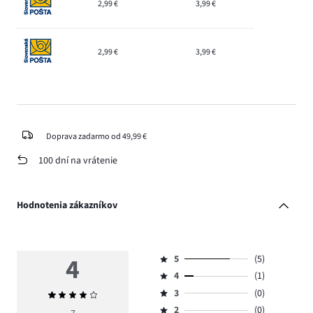
2,99 €
3,99 €
2,99 €
3,99 €
Doprava zadarmo od 49,99 €
100 dní na vrátenie
Hodnotenia zákazníkov
4
5
(5)
Hodnotenie
4
(1)
5,
Hodnotenie
počet
3
(0)
Priemerné
4,
Hodnotenie
hlasov
hodnotenie
počet
2
(0)