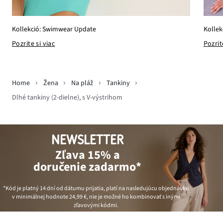
Kollekció: Swimwear Update
Kollek
Pozrite si viac
Pozrit
Home
Žena
Na pláž
Tankiny
Dlhé tankiny (2-dielne), s V-výstrihom
NEWSLETTER
Zľava 15% a
doručenie zadarmo*
*Kód je platný 14 dní od dátumu prijatia, platí na nasledujúcu objednávku
v minimálnej hodnote
24,99 €
, nie je možné ho kombinovať s inými
zľavovými kódmi.