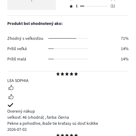
3,
7
Hodnotenie
5.
4
hlasov
počet
1
(1)
2,
Hodnotenie
1.
hlasov
počet
1,
0.
hlasov
počet
Produkt bol ohodnotený ako:
0.
hlasov
1.
Zhodný s veľkosťou
71%
Príliš veľká
14%
Príliš malá
14%
Hodnotenie
5
LEA SOPHIA
Overený nákup
veľkosť: 46
(vhodná)
,
farba: čierna
Pekne a pohodlne, ibaže tie kraťasy sú dosť krátke
2026-07-02
Hodnotenie