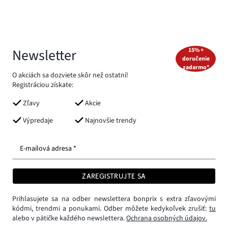
Newsletter
15% +
doručenie
zadarmo*
O akciách sa dozviete skôr než ostatní!
Registráciou získate:
Zľavy
Akcie
Výpredaje
Najnovšie trendy
E-mailová adresa *
ZAREGISTRUJTE SA
Prihlasujete sa na odber newslettera bonprix s extra zľavovými
kódmi, trendmi a ponukami. Odber môžete kedykoľvek zrušiť:
tu
alebo v pätičke každého newslettera.
Ochrana osobných údajov.