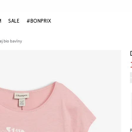
M
SALE
#BONPRIX
tej bio bavlny