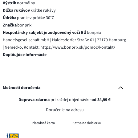
Výstrih
normálny
Dĺžka rukávov
krátke rukávy
Údržba
pranie v práčke 30°C
Značka
bonprix
Hospodársky subjekt je zodpovedný voči EÚ
bonprix
Handelsgesellschaft mbH | Haldesdorfer Straße 61 | 22179 Hamburg
| Nemecko, Kontakt: https://www.bonprix.sk/pomoc/kontakt/
Doplňujúce informácie
Možnosti doručenia
Doprava zdarma
pri každej objednávke
od 34,99 €
!
Doručenie na adresu
Platobná karta
Platba na dobierku