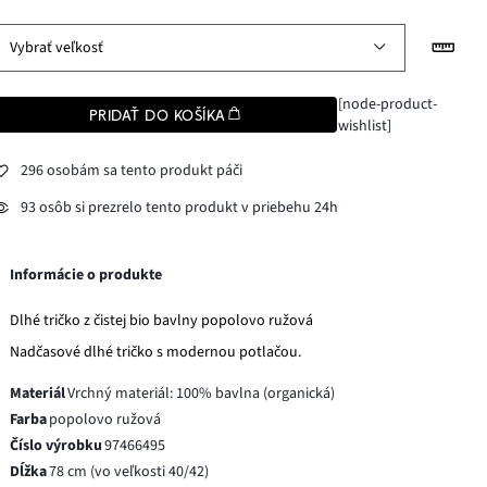
Vybrať veľkosť
[node-product-
PRIDAŤ DO KOŠÍKA
wishlist]
296 osobám sa tento produkt páči
93 osôb si prezrelo tento produkt v priebehu 24h
Informácie o produkte
Dlhé tričko z čistej bio bavlny popolovo ružová
Nadčasové dlhé tričko s modernou potlačou.
Materiál
Vrchný materiál: 100% bavlna (organická)
Farba
popolovo ružová
Číslo výrobku
97466495
Dĺžka
78 cm (vo veľkosti 40/42)