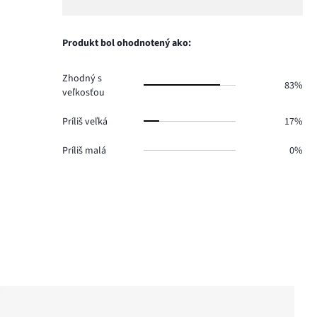
1.
hlasov
počet
1,
0.
hlasov
počet
0.
hlasov
Produkt bol ohodnotený ako:
0.
Zhodný s
83%
veľkosťou
Príliš veľká
17%
Príliš malá
0%