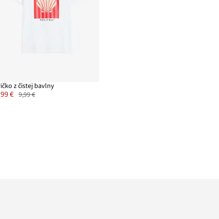
ričko z čistej bavlny
,99 €
9,99 €