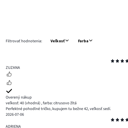
Filtrovať hodnotenia:
Veľkosť
Farba
Hodnotenie
5
ZUZANA
Overený nákup
veľkosť: 40
(vhodná)
,
farba: citrusovo žltá
Perfektné pohodlné tričko, kupujem tu bežne 42, veľkosť sedí.
2026-07-06
Hodnotenie
5
ADRIENA