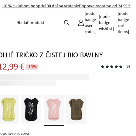
-10 % s klubom bonprix
100 dní na vrátenie
Doprava zadarmo od 34,99 €
[node-
[node-
[node-
badge-
badge-
Hľadať produkt
badge-
user-
cart-
wishlist]
codes]
items]
DLHÉ TRIČKO Z ČISTEJ BIO BAVLNY
12,99 €
-13%
(6)
popolovo ružová