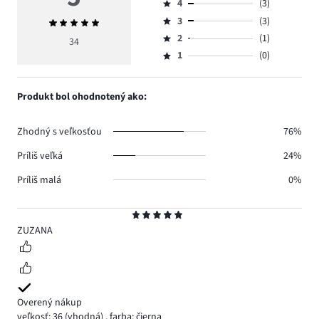
4
(3)
5,
Hodnotenie
počet
3
(3)
Priemerné
4,
Hodnotenie
hlasov
hodnotenie
počet
2
(1)
3,
34
Hodnotenie
27.
5
hlasov
počet
1
(0)
2,
Hodnotenie
3.
hlasov
počet
1,
3.
hlasov
počet
Produkt bol ohodnotený ako:
1.
hlasov
0.
Zhodný s veľkosťou
76%
Príliš veľká
24%
Príliš malá
0%
Hodnotenie
5
ZUZANA
Overený nákup
veľkosť: 36
(vhodná)
,
farba: čierna