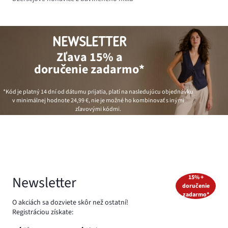
NEWSLETTER
Zľava 15% a
doručenie zadarmo*
*Kód je platný 14 dní od dátumu prijatia, platí na nasledujúcu objednávku
v minimálnej hodnote
24,99 €
, nie je možné ho kombinovať s inými
zľavovými kódmi.
Newsletter
15% +
doručenie
zadarmo*
O akciách sa dozviete skôr než ostatní!
Registráciou získate: