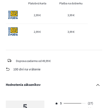
Platobná karta
Platba na dobierku
2,99 €
3,99 €
2,99 €
3,99 €
Doprava zadarmo od 49,99 €
100 dní na vrátenie
Hodnotenia zákazníkov
5
5
(27)
Hodnotenie