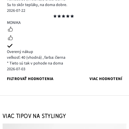
Su to skôr tepláky, na doma dobre.
2026-07-22
Hodnotenie
5
MONIKA
Overený nákup
veľkosť: 40
(vhodná)
,
farba: čierna
* Tieto sú tak v pohode na doma
2026-07-03
FILTROVAŤ HODNOTENIA
VIAC HODNOTENÍ
VIAC TIPOV NA STYLINGY