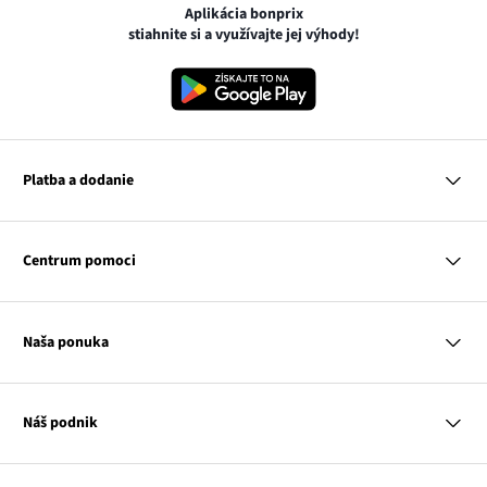
Aplikácia bonprix
stiahnite si a využívajte jej výhody!
Platba a dodanie
MasterCard
VISA
Centrum pomoci
Google pay
Apple pay
Otázky a odpovede
Platba a dodanie
Naša ponuka
Slovenská pošta
Vrátenie a reklamácia
Tabuľka veľkostí
Platba na dobierku
Žena
Klub bonprix
Muž
Katalóg
Náš podnik
Dieťa
Influencers
Dom
Kontakt
Odkaz
O nás
Inšpirácie