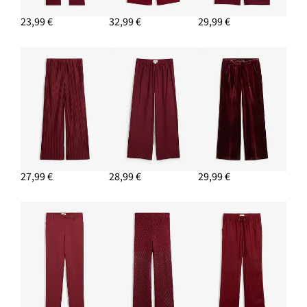
23,99 €
32,99 €
29,99 €
PRIDAŤ DO KOŠÍKA
Tričko z jemnej viskózy
8,49 €
PRIDAŤ DO KOŠÍKA
Taška Shopper z denimu
24,99 €
PRIDAŤ DO KOŠÍKA
27,99 €
28,99 €
29,99 €