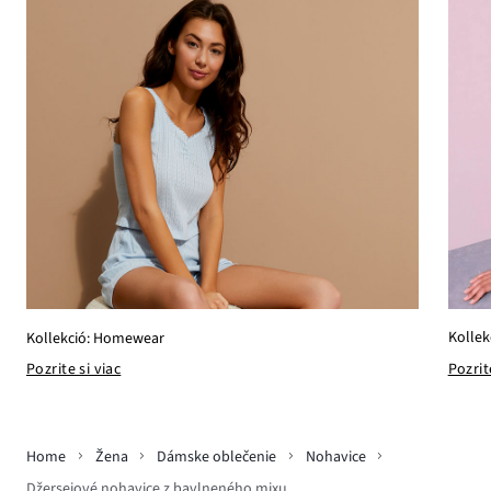
Kollek
Kollekció: Homewear
Pozrit
Pozrite si viac
Home
Žena
Dámske oblečenie
Nohavice
Džersejové nohavice z bavlneného mixu