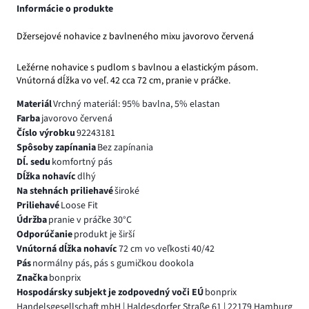
Informácie o produkte
Džersejové nohavice z bavlneného mixu javorovo červená
Ležérne nohavice s pudlom s bavlnou a elastickým pásom.
Vnútorná dĺžka vo veľ. 42 cca 72 cm, pranie v práčke.
Materiál
Vrchný materiál: 95% bavlna, 5% elastan
Farba
javorovo červená
Číslo výrobku
92243181
Spôsoby zapínania
Bez zapínania
Dĺ. sedu
komfortný pás
Dĺžka nohavíc
dlhý
Na stehnách priliehavé
široké
Priliehavé
Loose Fit
Údržba
pranie v práčke 30°C
Odporúčanie
produkt je širší
Vnútorná dĺžka nohavíc
72 cm vo veľkosti 40/42
Pás
normálny pás, pás s gumičkou dookola
Značka
bonprix
Hospodársky subjekt je zodpovedný voči EÚ
bonprix
Handelsgesellschaft mbH | Haldesdorfer Straße 61 | 22179 Hamburg