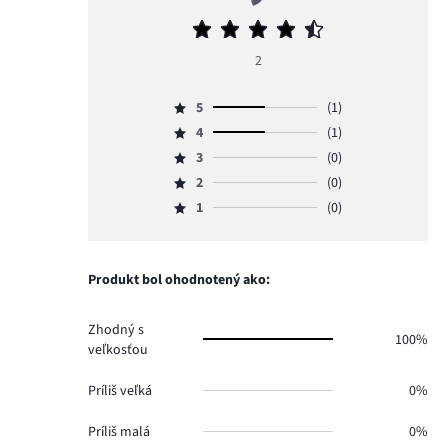
Priemerné
hodnotenie
2
4,5
5
(1)
Hodnotenie
4
(1)
5,
Hodnotenie
počet
3
(0)
4,
Hodnotenie
hlasov
počet
2
(0)
3,
Hodnotenie
1.
hlasov
počet
1
(0)
2,
Hodnotenie
1.
hlasov
počet
1,
0.
hlasov
počet
0.
hlasov
Produkt bol ohodnotený ako:
0.
Zhodný s
100%
veľkosťou
Príliš veľká
0%
Príliš malá
0%