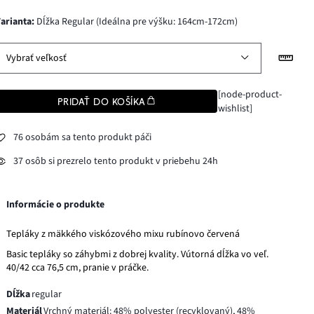
varianta
:
Dĺžka Regular (Ideálna pre výšku: 164cm-172cm)
Vybrať veľkosť
[node-product-
PRIDAŤ DO KOŠÍKA
wishlist]
76 osobám sa tento produkt páči
37 osôb si prezrelo tento produkt v priebehu 24h
Informácie o produkte
Tepláky z mäkkého viskózového mixu rubínovo červená
Basic tepláky so záhybmi z dobrej kvality. Vútorná dĺžka vo veľ.
40/42 cca 76,5 cm, pranie v práčke.
Dĺžka
regular
Materiál
Vrchný materiál: 48% polyester (recyklovaný), 48%