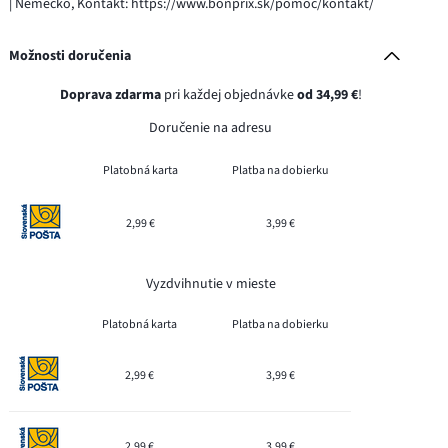
| Nemecko, Kontakt: https://www.bonprix.sk/pomoc/kontakt/
Možnosti doručenia
Doprava zdarma
pri každej objednávke
od 34,99 €
!
Doručenie na adresu
Platobná karta
Platba na dobierku
2,99 €
3,99 €
Vyzdvihnutie v mieste
Platobná karta
Platba na dobierku
2,99 €
3,99 €
2,99 €
3,99 €