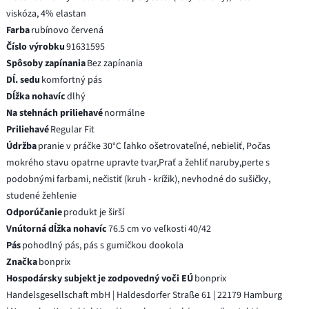
viskóza, 4% elastan
Farba
rubínovo červená
Číslo výrobku
91631595
Spôsoby zapínania
Bez zapínania
Dĺ. sedu
komfortný pás
Dĺžka nohavíc
dlhý
Na stehnách priliehavé
normálne
Priliehavé
Regular Fit
Údržba
pranie v práčke 30°C ľahko ošetrovateľné, nebieliť, Počas
mokrého stavu opatrne upravte tvar,Prať a žehliť naruby,perte s
podobnými farbami, nečistiť (kruh - krížik), nevhodné do sušičky,
studené žehlenie
Odporúčanie
produkt je širší
Vnútorná dĺžka nohavíc
76.5 cm vo veľkosti 40/42
Pás
pohodlný pás, pás s gumičkou dookola
Značka
bonprix
Hospodársky subjekt je zodpovedný voči EÚ
bonprix
Handelsgesellschaft mbH | Haldesdorfer Straße 61 | 22179 Hamburg