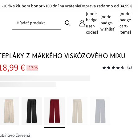
-10 % s klubom bonprix
100 dní na vrátenie
Doprava zadarmo od 34,99 €
[node-
[node-
[node-
badge-
badge-
Hľadať produkt
badge-
user-
cart-
wishlist]
codes]
items]
TEPLÁKY Z MÄKKÉHO VISKÓZOVÉHO MIXU
18,99 €
-13%
(2)
ubínovo červená