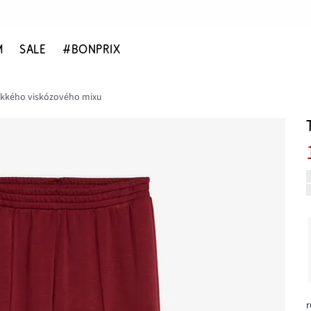
M
SALE
#BONPRIX
äkkého viskózového mixu
r