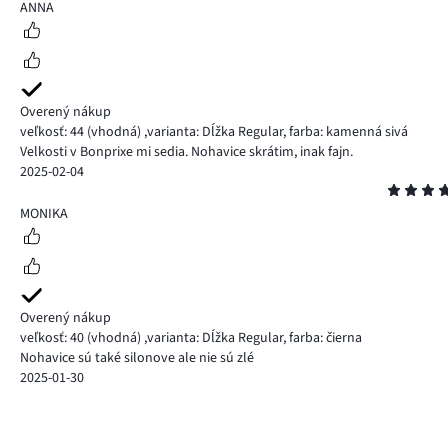
4
ANNA
Overený nákup
veľkosť: 44
(vhodná)
,
varianta: Dĺžka Regular,
farba: kamenná sivá
Velkosti v Bonprixe mi sedia. Nohavice skrátim, inak fajn.
2025-02-04
Hodnotenie
5
MONIKA
Overený nákup
veľkosť: 40
(vhodná)
,
varianta: Dĺžka Regular,
farba: čierna
Nohavice sú také silonove ale nie sú zlé
2025-01-30