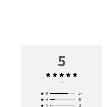
5
Priemerné
hodnotenie
19
5
5
(14)
Hodnotenie
4
(4)
5,
Hodnotenie
počet
3
(1)
4,