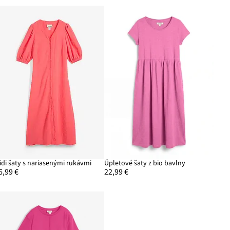
idi šaty s nariasenými rukávmi
Úpletové šaty z bio bavlny
6,99 €
22,99 €