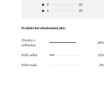
Hodnotenie
hlasov
počet
2
(0)
3,
Hodnotenie
14.
hlasov
počet
1
(0)
2,
Hodnotenie
4.
hlasov
počet
1,
1.
hlasov
počet
0.
hlasov
Produkt bol ohodnotený ako:
0.
Zhodný s
84%
veľkosťou
Príliš veľká
16%
Príliš malá
0%