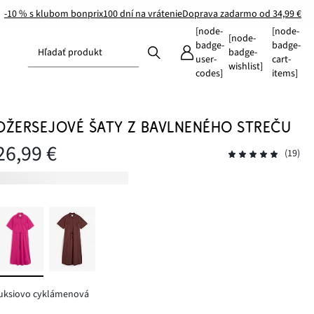
-10 % s klubom bonprix
100 dní na vrátenie
Doprava zadarmo od 34,99 €
[node-
[node-
[node-
badge-
badge-
Hľadať produkt
badge-
user-
cart-
wishlist]
codes]
items]
DŽERSEJOVÉ ŠATY Z BAVLNENÉHO STREČU
26,99 €
(19)
fuksiovo cyklámenová