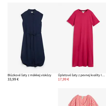
Blúzkové šaty z mäkkej viskózy
Úpletové šaty z pevnej kvality Interlock, široké, s vreckami
33,99 €
17,99 €