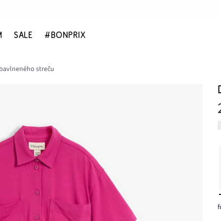
M
SALE
#BONPRIX
 bavlneného streču