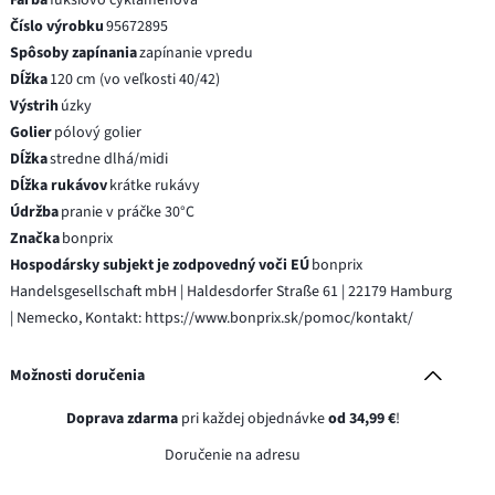
Číslo výrobku
95672895
Spôsoby zapínania
zapínanie vpredu
Dĺžka
120 cm (vo veľkosti 40/42)
Výstrih
úzky
Golier
pólový golier
Dĺžka
stredne dlhá/midi
Dĺžka rukávov
krátke rukávy
Údržba
pranie v práčke 30°C
Značka
bonprix
Hospodársky subjekt je zodpovedný voči EÚ
bonprix
Handelsgesellschaft mbH | Haldesdorfer Straße 61 | 22179 Hamburg
| Nemecko, Kontakt: https://www.bonprix.sk/pomoc/kontakt/
Možnosti doručenia
Doprava zdarma
pri každej objednávke
od 34,99 €
!
Doručenie na adresu