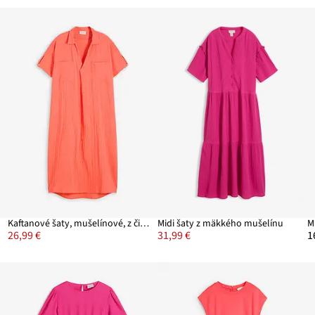
Kaftanové šaty, mušelínové, z čistej bavlny
Midi šaty z mäkkého mušelínu
M
26,99 €
31,99 €
1