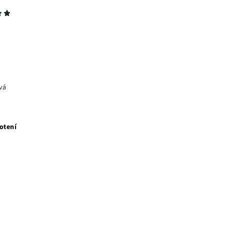
vá
otení