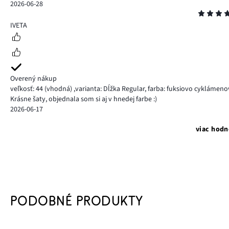
2026-06-28
Hodnotenie
5
IVETA
Overený nákup
veľkosť: 44
(vhodná)
,
varianta: Dĺžka Regular,
farba: fuksiovo cyklámeno
Krásne šaty, objednala som si aj v hnedej farbe :)
2026-06-17
viac hodn
PODOBNÉ PRODUKTY