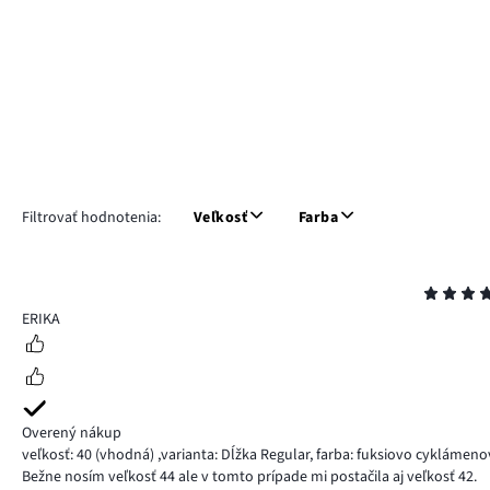
Filtrovať hodnotenia:
Veľkosť
Farba
Hodnotenie
5
ERIKA
Overený nákup
veľkosť: 40
(vhodná)
,
varianta: Dĺžka Regular,
farba: fuksiovo cyklámeno
Bežne nosím veľkosť 44 ale v tomto prípade mi postačila aj veľkosť 42.