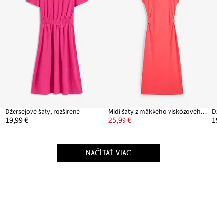
Džersejové šaty, rozšírené
Midi šaty z mäkkého viskózového mixu
D
19,99 €
25,99 €
1
NAČÍTAŤ VIAC