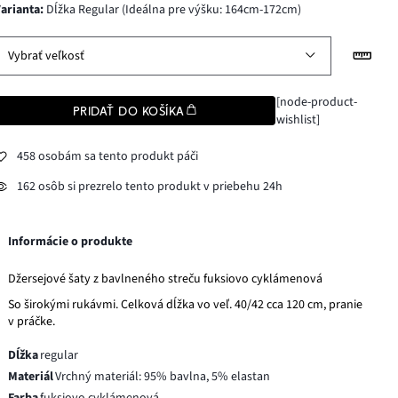
varianta
:
Dĺžka Regular (Ideálna pre výšku: 164cm-172cm)
Vybrať veľkosť
[node-product-
PRIDAŤ DO KOŠÍKA
wishlist]
458 osobám sa tento produkt páči
162 osôb si prezrelo tento produkt v priebehu 24h
Informácie o produkte
Džersejové šaty z bavlneného streču fuksiovo cyklámenová
So širokými rukávmi. Celková dĺžka vo veľ. 40/42 cca 120 cm, pranie
v práčke.
Dĺžka
regular
Materiál
Vrchný materiál: 95% bavlna, 5% elastan
Farba
fuksiovo cyklámenová