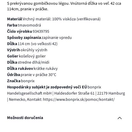
S prekrývanou gombičkovou légou. Vnútorná dĺžka vo veľ. 42 cca
114cm, pranie v práčke.
Materiál
Vrchný materiál: 100% viskóza (verifikovaná)
Farba
tmavomodrá
Číslo výrobku
93439795
Spôsoby zapínania
zapínanie vpredu
Dĺžka
114 cm (vo veľkosti 42)
Výstrih
okrúhly výstrih
Golier
košeľový golier
Dĺžka
stredne dlhá/midi
Dĺžka rukávov
krátke rukávy
Údržba
pranie v práčke 30°C
Značka
bonprix
Hospodársky subjekt je zodpovedný voči EÚ
bonprix
Handelsgesellschaft mbH | Haldesdorfer Straße 61 | 22179 Hamburg
| Nemecko, Kontakt: https://www.bonprix.sk/pomoc/kontakt/
Možnosti doručenia