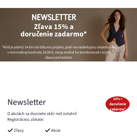
NEWSLETTER
Zľava 15% a
doručenie zadarmo*
*Kód je platný 14 dní od dátumu prijatia, platí na nasledujúcu objednávku
v minimálnej hodnote
24,99 €
, nie je možné ho kombinovať s inými
zľavovými kódmi.
Newsletter
15% +
doručenie
zadarmo*
O akciách sa dozviete skôr než ostatní!
Registráciou získate:
Zľavy
Akcie