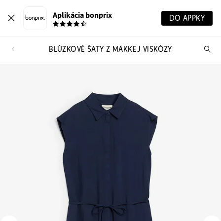
Aplikácia bonprix
DO APPKY
BLÚZKOVÉ ŠATY Z MÄKKEJ VISKÓZY
Hľ
pr