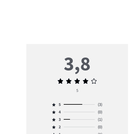
3,8
Priemerné
hodnotenie
5
3,8
5
(3)
Hodnotenie
4
(0)
5,
Hodnotenie
počet
3
(1)
4,
Hodnotenie
hlasov
počet
2
(0)
3,
Hodnotenie
3.
hlasov