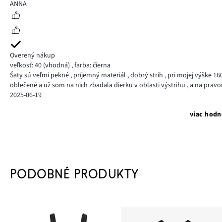
3
ANNA
Overený nákup
veľkosť: 40
(vhodná)
,
farba: čierna
Šaty sú veľmi pekné , príjemný materiál , dobrý strih , pri mojej výške 
oblečené a už som na nich zbadala dierku v oblasti výstrihu , a na pravom
2025-06-19
viac hodn
PODOBNÉ PRODUKTY