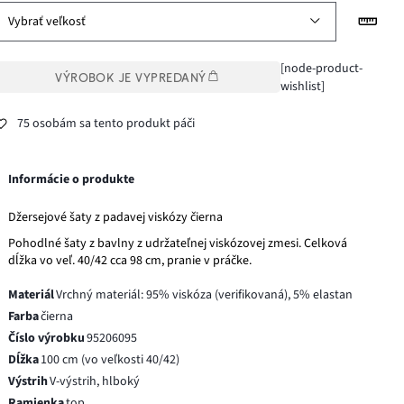
Vybrať veľkosť
[node-product-
VÝROBOK JE VYPREDANÝ
wishlist]
75 osobám sa tento produkt páči
Informácie o produkte
Džersejové šaty z padavej viskózy čierna
Pohodlné šaty z bavlny z udržateľnej viskózovej zmesi. Celková
dĺžka vo veľ. 40/42 cca 98 cm, pranie v práčke.
Materiál
Vrchný materiál: 95% viskóza (verifikovaná), 5% elastan
Farba
čierna
Číslo výrobku
95206095
Dĺžka
100 cm (vo veľkosti 40/42)
Výstrih
V-výstrih, hlboký
Ramienka
top