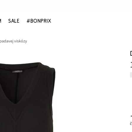
M
SALE
#BONPRIX
 padavej viskózy
č