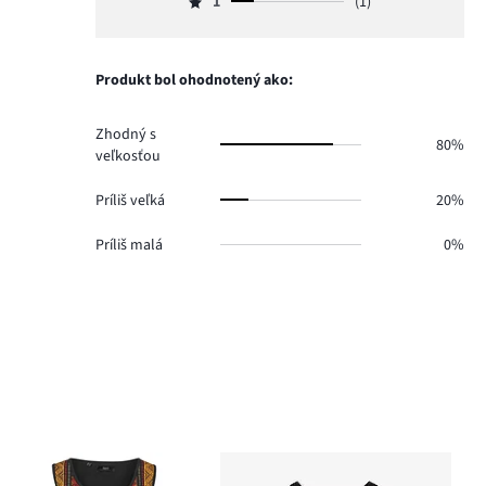
počet
1
(1)
2,
Hodnotenie
0.
hlasov
počet
1,
1.
hlasov
počet
0.
hlasov
Produkt bol ohodnotený ako:
1.
Zhodný s
80%
veľkosťou
Príliš veľká
20%
Príliš malá
0%