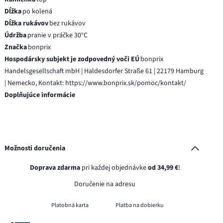
Dĺžka
po kolená
Dĺžka rukávov
bez rukávov
Údržba
pranie v práčke 30°C
Značka
bonprix
Hospodársky subjekt je zodpovedný voči EÚ
bonprix
Handelsgesellschaft mbH | Haldesdorfer Straße 61 | 22179 Hamburg
| Nemecko, Kontakt: https://www.bonprix.sk/pomoc/kontakt/
Doplňujúce informácie
Možnosti doručenia
Doprava zdarma
pri každej objednávke
od 34,99 €
!
Doručenie na adresu
Platobná karta
Platba na dobierku