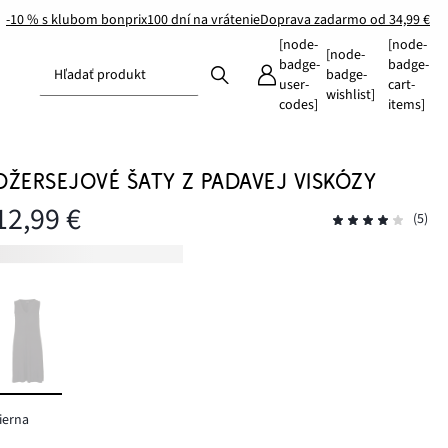
-10 % s klubom bonprix
100 dní na vrátenie
Doprava zadarmo od 34,99 €
[node-
[node-
[node-
badge-
badge-
Hľadať produkt
badge-
user-
cart-
wishlist]
codes]
items]
DŽERSEJOVÉ ŠATY Z PADAVEJ VISKÓZY
12,99 €
(5)
ierna