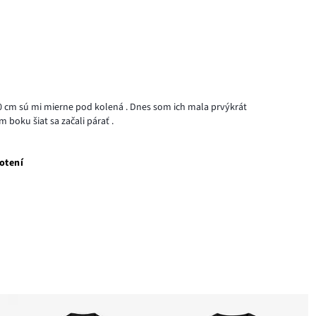
160 cm sú mi mierne pod kolená . Dnes som ich mala prvýkrát
 boku šiat sa začali párať .
otení