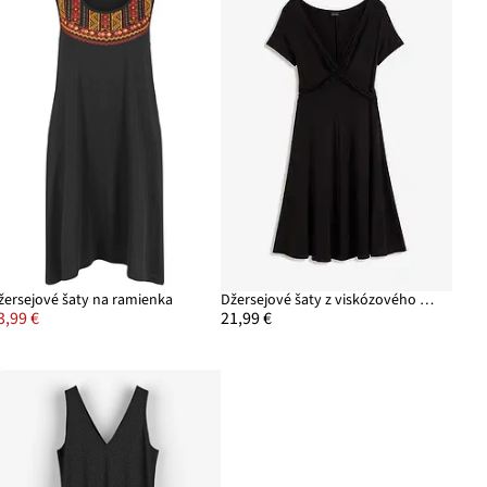
žersejové šaty na ramienka
Džersejové šaty z viskózového mixu
3,99 €
21,99 €