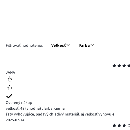
Filtrovať hodnotenia:
Veľkosť
Farba
Hodnotenie
5
JANA
Overený nákup
veľkosť: 48
(vhodná)
,
farba: čierna
šaty vyhovujúce, padavý chladivý materiál, aj veľkosť vyhovuje
2025-07-14
Hodnotenie