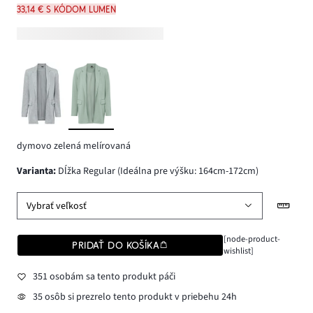
33,14 € s kódom LUMEN
dymovo zelená melírovaná
varianta
:
Dĺžka Regular (Ideálna pre výšku: 164cm-172cm)
Vybrať veľkosť
[node-product-
PRIDAŤ DO KOŠÍKA
wishlist]
351 osobám sa tento produkt páči
35 osôb si prezrelo tento produkt v priebehu 24h