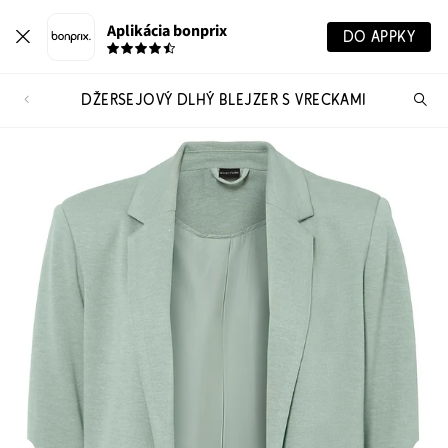
Aplikácia bonprix
DO APPKY
DŽERSEJOVÝ DLHÝ BLEJZER S VRECKAMI
Hľ
pr