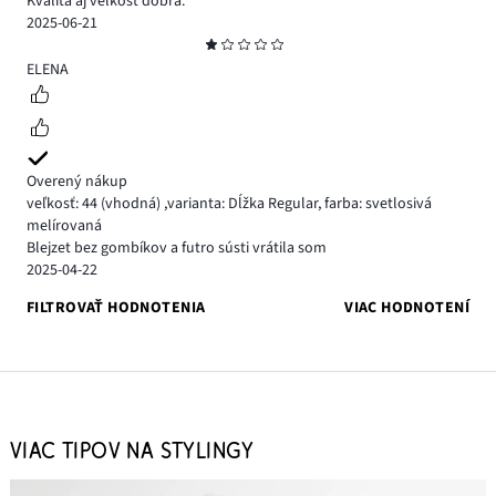
Kvalita aj veľkosť dobrá.
2025-06-21
Hodnotenie
1
ELENA
Overený nákup
veľkosť: 44
(vhodná)
,
varianta: Dĺžka Regular,
farba: svetlosivá
melírovaná
Blejzet bez gombíkov a futro sústi vrátila som
2025-04-22
FILTROVAŤ HODNOTENIA
VIAC HODNOTENÍ
VIAC TIPOV NA STYLINGY