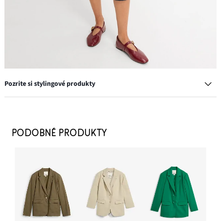
Pozrite si stylingové produkty
Prstene, 8 kusov, rôzne dizajny
11,99 €
PODOBNÉ PRODUKTY
PRIDAŤ DO KOŠÍKA
Napichovacie náušnice
7,99 €
PRIDAŤ DO KOŠÍKA
Tričko z čistej bavlny