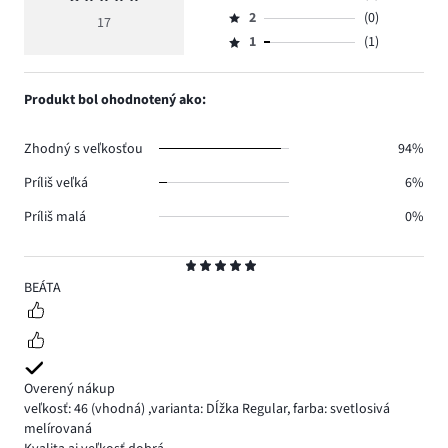
Hodnotenie
hlasov
hodnotenie
počet
2
(0)
3,
17
Hodnotenie
13.
5
hlasov
počet
1
(1)
2,
Hodnotenie
3.
hlasov
počet
1,
0.
hlasov
počet
Produkt bol ohodnotený ako:
0.
hlasov
1.
Zhodný s veľkosťou
94%
Príliš veľká
6%
Príliš malá
0%
Hodnotenie
5
BEÁTA
Overený nákup
veľkosť: 46
(vhodná)
,
varianta: Dĺžka Regular,
farba: svetlosivá
melírovaná