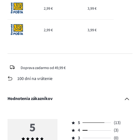
2,99 €
3,99 €
2,99 €
3,99 €
Doprava zadarmo od 49,99 €
100 dní na vrátenie
Hodnotenia zákazníkov
5
5
(13)
Hodnotenie
4
(3)
5,
Hodnotenie
počet
3
(0)
Priemerné
4,