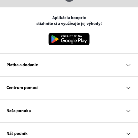
Aplikácia bonprix
stiahnite si a využívajte jej výhody!
Platba a dodanie
MasterCard
VISA
Centrum pomoci
Google pay
Apple pay
Otázky a odpovede
Platba a dodanie
Naša ponuka
Slovenská pošta
Vrátenie a reklamácia
Tabuľka veľkostí
Platba na dobierku
Žena
Klub bonprix
Muž
Katalóg
Náš podnik
Dieťa