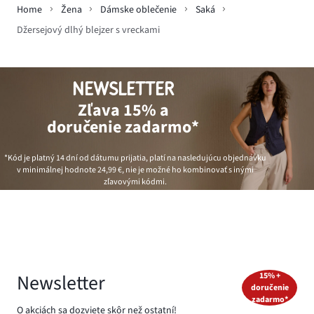
Home
Žena
Dámske oblečenie
Saká
Džersejový dlhý blejzer s vreckami
NEWSLETTER
Zľava 15% a
doručenie zadarmo*
*Kód je platný 14 dní od dátumu prijatia, platí na nasledujúcu objednávku
v minimálnej hodnote
24,99 €
, nie je možné ho kombinovať s inými
zľavovými kódmi.
Newsletter
15% +
doručenie
zadarmo*
O akciách sa dozviete skôr než ostatní!