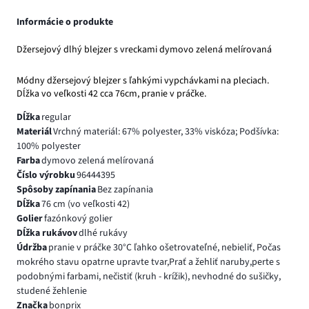
Informácie o produkte
Džersejový dlhý blejzer s vreckami dymovo zelená melírovaná
Módny džersejový blejzer s ľahkými vypchávkami na pleciach.
Dĺžka vo veľkosti 42 cca 76cm, pranie v práčke.
Dĺžka
regular
Materiál
Vrchný materiál: 67% polyester, 33% viskóza; Podšívka:
100% polyester
Farba
dymovo zelená melírovaná
Číslo výrobku
96444395
Spôsoby zapínania
Bez zapínania
Dĺžka
76 cm (vo veľkosti 42)
Golier
fazónkový golier
Dĺžka rukávov
dlhé rukávy
Údržba
pranie v práčke 30°C ľahko ošetrovateľné, nebieliť, Počas
mokrého stavu opatrne upravte tvar,Prať a žehliť naruby,perte s
podobnými farbami, nečistiť (kruh - krížik), nevhodné do sušičky,
studené žehlenie
Značka
bonprix