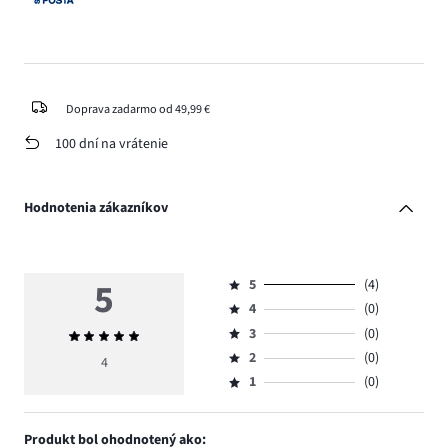
Doprava zadarmo od 49,99 €
100 dní na vrátenie
Hodnotenia zákazníkov
5
5
(4)
Hodnotenie
4
(0)
5,
Hodnotenie
počet
3
(0)
Priemerné
4,
Hodnotenie
hlasov
hodnotenie
počet
2
(0)
3,
4
Hodnotenie
4.
5
hlasov
počet
1
(0)
2,
Hodnotenie
0.
hlasov
počet
1,
0.
hlasov
počet
Produkt bol ohodnotený ako:
0.