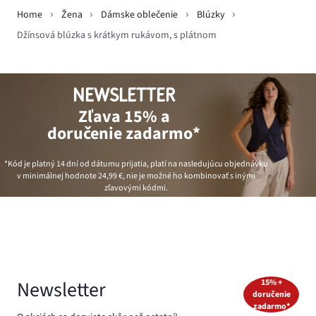
Home
Žena
Dámske oblečenie
Blúzky
Džínsová blúzka s krátkym rukávom, s plátnom
NEWSLETTER
Zľava 15% a
doručenie zadarmo*
*Kód je platný 14 dní od dátumu prijatia, platí na nasledujúcu objednávku
v minimálnej hodnote
24,99 €
, nie je možné ho kombinovať s inými
zľavovými kódmi.
Newsletter
15% +
doručenie
zadarmo*