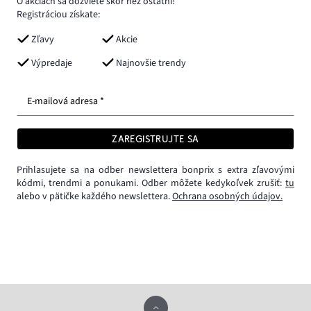
O akciách sa dozviete skôr než ostatní!
Registráciou získate:
Zľavy
Akcie
Výpredaje
Najnovšie trendy
E-mailová adresa *
ZAREGISTRUJTE SA
Prihlasujete sa na odber newslettera bonprix s extra zľavovými
kódmi, trendmi a ponukami. Odber môžete kedykoľvek zrušiť:
tu
alebo v pätičke každého newslettera.
Ochrana osobných údajov.