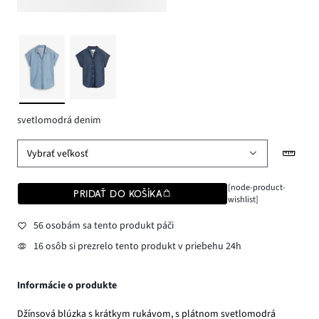
svetlomodrá denim
Vybrať veľkosť
[node-product-
PRIDAŤ DO KOŠÍKA
wishlist]
56 osobám sa tento produkt páči
16 osôb si prezrelo tento produkt v priebehu 24h
Informácie o produkte
Džínsová blúzka s krátkym rukávom, s plátnom svetlomodrá