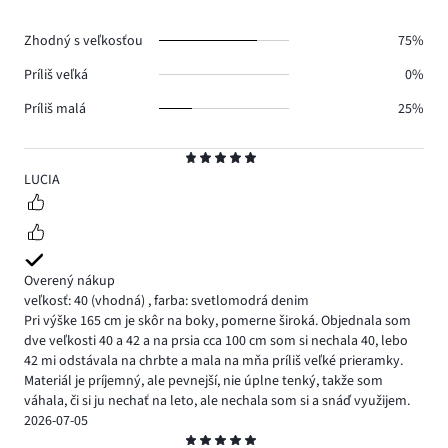
hlasov
0.
Zhodný s veľkosťou
75%
Príliš veľká
0%
Príliš malá
25%
Hodnotenie
5
LUCIA
Overený nákup
veľkosť: 40
(vhodná)
,
farba: svetlomodrá denim
Pri výške 165 cm je skôr na boky, pomerne široká. Objednala som
dve veľkosti 40 a 42 a na prsia cca 100 cm som si nechala 40, lebo
42 mi odstávala na chrbte a mala na mňa príliš veľké prieramky.
Materiál je príjemný, ale pevnejší, nie úplne tenký, takže som
váhala, či si ju nechať na leto, ale nechala som si a snáď využijem.
2026-07-05
Hodnotenie