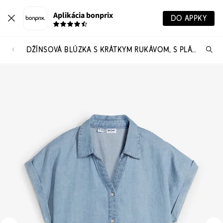
Aplikácia bonprix
DO APPKY
DŽÍNSOVÁ BLÚZKA S KRÁTKYM RUKÁVOM, S PLÁTNOM
Hľ
pr