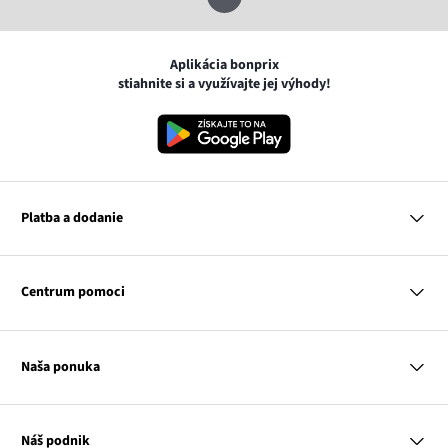
Aplikácia bonprix
stiahnite si a využívajte jej výhody!
Platba a dodanie
MasterCard
VISA
Centrum pomoci
Google pay
Apple pay
Otázky a odpovede
Platba a dodanie
Naša ponuka
Slovenská pošta
Vrátenie a reklamácia
Tabuľka veľkostí
Platba na dobierku
Žena
Klub bonprix
Muž
Katalóg
Náš podnik