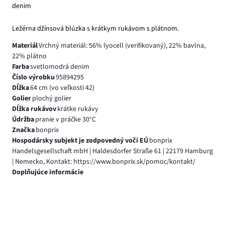
denim
Ležérna džínsová blúzka s krátkym rukávom s plátnom.
Materiál
Vrchný materiál: 56% lyocell (verifikovaný), 22% bavlna,
22% plátno
Farba
svetlomodrá denim
Číslo výrobku
95894295
Dĺžka
64 cm (vo veľkosti 42)
Golier
plochý golier
Dĺžka rukávov
krátke rukávy
Údržba
pranie v práčke 30°C
Značka
bonprix
Hospodársky subjekt je zodpovedný voči EÚ
bonprix
Handelsgesellschaft mbH | Haldesdorfer Straße 61 | 22179 Hamburg
| Nemecko, Kontakt: https://www.bonprix.sk/pomoc/kontakt/
Doplňujúce informácie