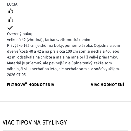
5
LUCIA
Overený nákup
veľkosť: 42
(vhodná)
,
farba: svetlomodrá denim
Pri výške 165 cm je skôr na boky, pomerne široká. Objednala som
dve veľkosti 40 a 42 a na prsia cca 100 cm som si nechala 40, lebo
42 mi odstávala na chrbte a mala na mňa príliš veľké prieramky.
Materiál je príjemný, ale pevnejší, nie úplne tenký, takže som
váhala, či si ju nechať na leto, ale nechala som si a snáď využijem.
2026-07-05
FILTROVAŤ HODNOTENIA
VIAC HODNOTENÍ
VIAC TIPOV NA STYLINGY