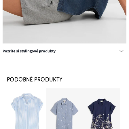
Pozrite si stylingové produkty
Top so širokými ramienkami
7,99 €
PODOBNÉ PRODUKTY
PRIDAŤ DO KOŠÍKA
Šiltovka s výšivkou
11,99 €
PRIDAŤ DO KOŠÍKA
Tenisky, retro vzhľad