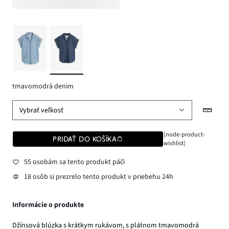
tmavomodrá denim
Vybrať veľkosť
[node-product-
PRIDAŤ DO KOŠÍKA
wishlist]
55 osobám sa tento produkt páči
18 osôb si prezrelo tento produkt v priebehu 24h
Informácie o produkte
Džínsová blúzka s krátkym rukávom, s plátnom tmavomodrá