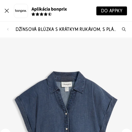
Aplikácia bonprix
DO APPKY
DŽÍNSOVÁ BLÚZKA S KRÁTKYM RUKÁVOM, S PLÁTNOM
Hľ
pr