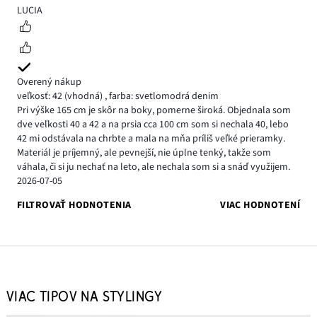
5
LUCIA
Overený nákup
veľkosť: 42
(vhodná)
,
farba: svetlomodrá denim
Pri výške 165 cm je skôr na boky, pomerne široká. Objednala som
dve veľkosti 40 a 42 a na prsia cca 100 cm som si nechala 40, lebo
42 mi odstávala na chrbte a mala na mňa príliš veľké prieramky.
Materiál je príjemný, ale pevnejší, nie úplne tenký, takže som
váhala, či si ju nechať na leto, ale nechala som si a snáď využijem.
2026-07-05
FILTROVAŤ HODNOTENIA
VIAC HODNOTENÍ
VIAC TIPOV NA STYLINGY