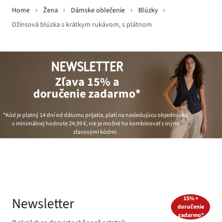
Home
Žena
Dámske oblečenie
Blúzky
Džínsová blúzka s krátkym rukávom, s plátnom
NEWSLETTER
Zľava 15% a
doručenie zadarmo*
*Kód je platný 14 dní od dátumu prijatia, platí na nasledujúcu objednávku
v minimálnej hodnote
24,99 €
, nie je možné ho kombinovať s inými
zľavovými kódmi.
Newsletter
15% +
doručenie
zadarmo*