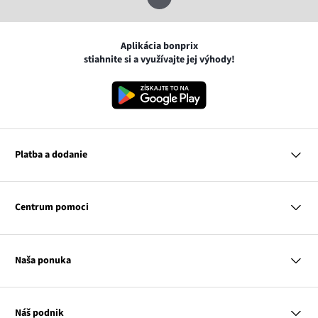
Aplikácia bonprix
stiahnite si a využívajte jej výhody!
Platba a dodanie
MasterCard
VISA
Centrum pomoci
Google pay
Apple pay
Otázky a odpovede
Platba a dodanie
Naša ponuka
Slovenská pošta
Vrátenie a reklamácia
Tabuľka veľkostí
Platba na dobierku
Žena
Klub bonprix
Muž
Katalóg
Náš podnik