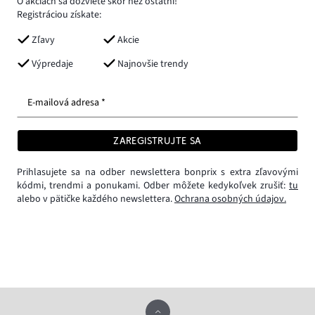
O akciách sa dozviete skôr než ostatní!
Registráciou získate:
Zľavy
Akcie
Výpredaje
Najnovšie trendy
E-mailová adresa *
ZAREGISTRUJTE SA
Prihlasujete sa na odber newslettera bonprix s extra zľavovými
kódmi, trendmi a ponukami. Odber môžete kedykoľvek zrušiť:
tu
alebo v pätičke každého newslettera.
Ochrana osobných údajov.