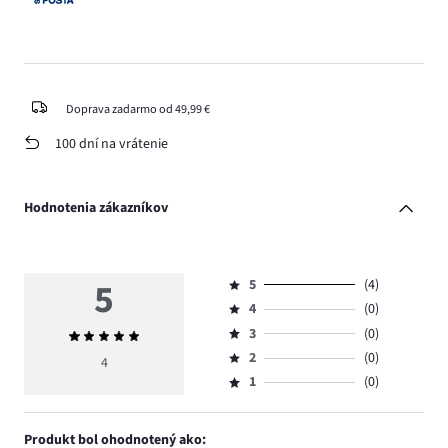
Doprava zadarmo od 49,99 €
100 dní na vrátenie
Hodnotenia zákazníkov
5
5
(4)
Hodnotenie
4
(0)
5,
Hodnotenie
počet
3
(0)
Priemerné
4,
Hodnotenie
hlasov
hodnotenie
počet
2
(0)
3,
4
Hodnotenie
4.
5
hlasov
počet
1
(0)
2,
Hodnotenie
0.
hlasov
počet
1,
0.
hlasov
počet
Produkt bol ohodnotený ako:
0.