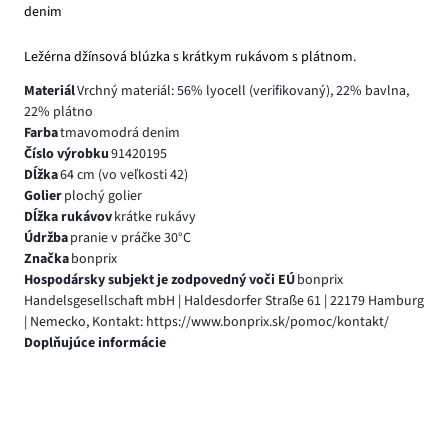
denim
Ležérna džínsová blúzka s krátkym rukávom s plátnom.
Materiál
Vrchný materiál: 56% lyocell (verifikovaný), 22% bavlna,
22% plátno
Farba
tmavomodrá denim
Číslo výrobku
91420195
Dĺžka
64 cm (vo veľkosti 42)
Golier
plochý golier
Dĺžka rukávov
krátke rukávy
Údržba
pranie v práčke 30°C
Značka
bonprix
Hospodársky subjekt je zodpovedný voči EÚ
bonprix
Handelsgesellschaft mbH | Haldesdorfer Straße 61 | 22179 Hamburg
| Nemecko, Kontakt: https://www.bonprix.sk/pomoc/kontakt/
Doplňujúce informácie