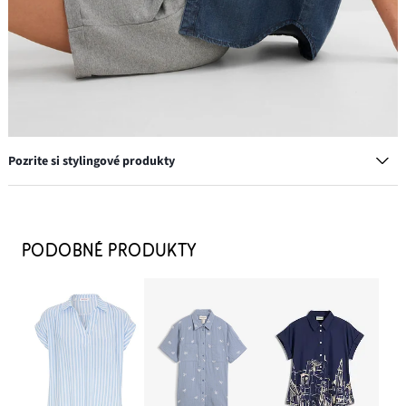
Pozrite si stylingové produkty
Top so širokými ramienkami
7,99 €
PODOBNÉ PRODUKTY
PRIDAŤ DO KOŠÍKA
Šiltovka s výšivkou
11,99 €
PRIDAŤ DO KOŠÍKA
Tenisky, retro vzhľad