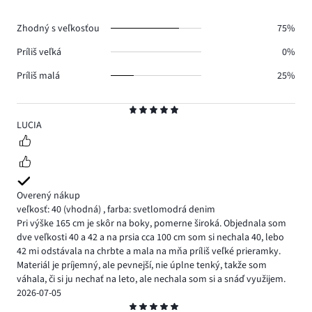
hlasov
0.
Zhodný s veľkosťou
75%
Príliš veľká
0%
Príliš malá
25%
Hodnotenie
5
LUCIA
Overený nákup
veľkosť: 40
(vhodná)
,
farba: svetlomodrá denim
Pri výške 165 cm je skôr na boky, pomerne široká. Objednala som
dve veľkosti 40 a 42 a na prsia cca 100 cm som si nechala 40, lebo
42 mi odstávala na chrbte a mala na mňa príliš veľké prieramky.
Materiál je príjemný, ale pevnejší, nie úplne tenký, takže som
váhala, či si ju nechať na leto, ale nechala som si a snáď využijem.
2026-07-05
Hodnotenie