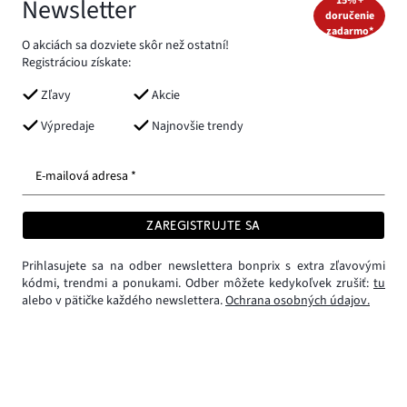
Newsletter
15% +
doručenie
zadarmo*
O akciách sa dozviete skôr než ostatní!
Registráciou získate:
Zľavy
Akcie
Výpredaje
Najnovšie trendy
E-mailová adresa *
ZAREGISTRUJTE SA
Prihlasujete sa na odber newslettera bonprix s extra zľavovými
kódmi, trendmi a ponukami. Odber môžete kedykoľvek zrušiť:
tu
alebo v pätičke každého newslettera.
Ochrana osobných údajov.