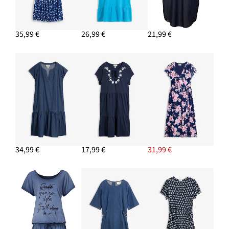
11,99 €
35,99 €
26,99 €
21,99 €
PRIDAŤ DO KOŠÍKA
Kabelka vo velúrovom vzhľade
24,99 €
PRIDAŤ DO KOŠÍKA
Náušnice kruhy
11,99 €
PRIDAŤ DO KOŠÍKA
34,99 €
17,99 €
31,99 €