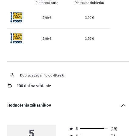
Platobná karta
Platba na dobierku
2,99 €
3,99 €
2,99 €
3,99 €
Doprava zadarmo od 49,99 €
100 dní na vrátenie
Hodnotenia zákazníkov
5
5
(19)
Hodnotenie