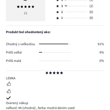
4
(1)
5,
Hodnotenie
počet
3
(2)
Priemerné
4,
Hodnotenie
hlasov
hodnotenie
počet
2
(0)
3,
22
Hodnotenie
19.
5
hlasov
počet
1
(0)
2,
Hodnotenie
1.
hlasov
počet
1,
2.
hlasov
počet
Produkt bol ohodnotený ako:
0.
hlasov
0.
Zhodný s veľkosťou
91%
Príliš veľká
9%
Príliš malá
0%
Hodnotenie
5
LENKA
Overený nákup
veľkosť: 44
(vhodná)
,
farba: modrá denim used