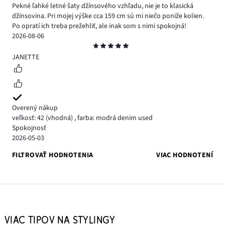
Pekné ľahké letné šaty džínsového vzhľadu, nie je to klasická
džínsovina. Pri mojej výške cca 159 cm sú mi niečo poniže kolien.
Po opratí ich treba prežehliť, ale inak som s nimi spokojná!
2026-08-06
Hodnotenie
5
JANETTE
Overený nákup
veľkosť: 42
(vhodná)
,
farba: modrá denim used
Spokojnosť
2026-05-03
FILTROVAŤ HODNOTENIA
VIAC HODNOTENÍ
VIAC TIPOV NA STYLINGY