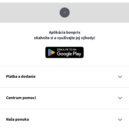
Aplikácia bonprix
stiahnite si a využívajte jej výhody!
Platba a dodanie
MasterCard
VISA
Centrum pomoci
Google pay
Apple pay
Otázky a odpovede
Platba a dodanie
Naša ponuka
Slovenská pošta
Vrátenie a reklamácia
Tabuľka veľkostí