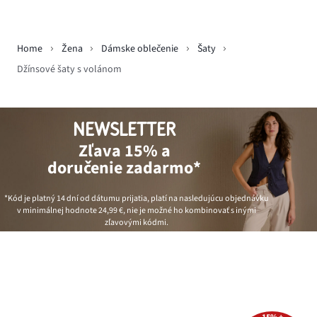
Home
Žena
Dámske oblečenie
Šaty
Džínsové šaty s volánom
NEWSLETTER
Zľava 15% a
doručenie zadarmo*
*Kód je platný 14 dní od dátumu prijatia, platí na nasledujúcu objednávku
v minimálnej hodnote
24,99 €
, nie je možné ho kombinovať s inými
zľavovými kódmi.