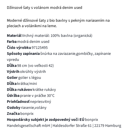
Džínsové šaty s volánom modrá denim used
Moderné džínsové šaty z bio bavlny s pekným nariasením na
pleciach a volánikmi na leme.
Materiál
Vrchný materiál: 100% bavlna (organická)
Farba
modrá denim used
Číslo výrobku
97125495
Spôsoby zapínania
šnúrka na zaviazanie,gombičky, zapínanie
vpredu
Dĺžka
98 cm (vo veľkosti 42)
Výstrih
okrúhly výstrih
Golier
golier s légou
Dĺžka
krátka/mini
Dĺžka rukávov
krátke rukávy
Údržba
pranie v práčke 30°C
Priehľadnosť
nepriesvitný
Ozdoby
riasenie,volány
Značka
bonprix
Hospodársky subjekt je zodpovedný voči EÚ
bonprix
Handelsgesellschaft mbH | Haldesdorfer Straße 61 | 22179 Hamburg