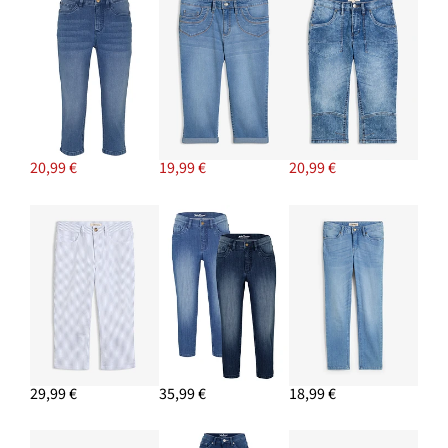
Napichovacie náušnice
7,99 €
PRIDAŤ DO KOŠÍKA
Tričko z čistej bavlny
16,99 €
20,99 €
19,99 €
20,99 €
PRIDAŤ DO KOŠÍKA
Džersejový dlhý blejzer s vreckami
38,99 €
PRIDAŤ DO KOŠÍKA
29,99 €
35,99 €
18,99 €