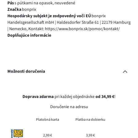
Pás
s pútkami na opasok, neuvedené
Značka
bonprix
Hospodársky subjekt je zodpovedný voči EÚ
bonprix
Handelsgesellschaft mbH | Haldesdorfer Straße 61 | 22179 Hamburg
| Nemecko, Kontakt: https://www.bonprix.sk/pomoc/kontakt/
Doplňujúce informácie
Možnosti doručenia
Doprava zdarma
pri každej objednávke
od 34,99 €
!
Doručenie na adresu
Platobná karta
Platba na dobierku
2,99 €
3,99 €