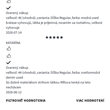
Overený nákup
veľkosť: 46
(vhodná)
,
varianta: Dĺžka Regular,
farba: modrá used
kratase vyhovujú, látka je príjemná, nosením sa roztiahnu, velkost
vyhovuje
2026-07-14
Hodnotenie
5
KATARÍNA
Overený nákup
veľkosť: 44
(vhodná)
,
varianta: Dĺžka Regular,
farba: svetlomodrá
denim used
Sú dobré materiálom strihom látkou Riflova tenká na leto
nechávam
2026-06-12
FILTROVAŤ HODNOTENIA
VIAC HODNOTENÍ