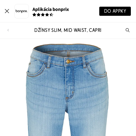
Aplikácia bonprix
DO APPKY
DŽÍNSY SLIM, MID WAIST, CAPRI
Hľ
pr