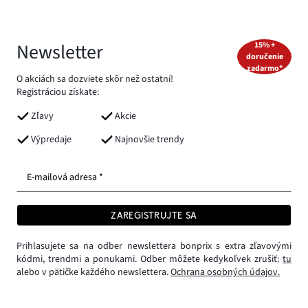
Newsletter
15% +
doručenie
zadarmo*
O akciách sa dozviete skôr než ostatní!
Registráciou získate:
Zľavy
Akcie
Výpredaje
Najnovšie trendy
E-mailová adresa *
ZAREGISTRUJTE SA
Prihlasujete sa na odber newslettera bonprix s extra zľavovými
kódmi, trendmi a ponukami. Odber môžete kedykoľvek zrušiť:
tu
alebo v pätičke každého newslettera.
Ochrana osobných údajov.