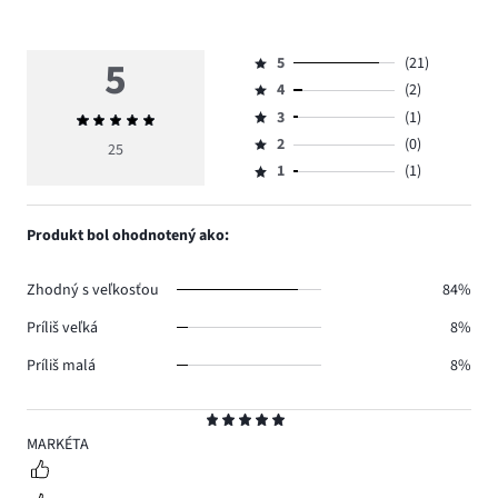
5
5
(21)
Hodnotenie
4
(2)
5,
Hodnotenie
počet
3
(1)
Priemerné
4,
Hodnotenie
hlasov
hodnotenie
počet
2
(0)
3,
25
Hodnotenie
21.
5
hlasov
počet
1
(1)
2,
Hodnotenie
2.
hlasov
počet
1,
1.
hlasov
počet
Produkt bol ohodnotený ako:
0.
hlasov
1.
Zhodný s veľkosťou
84%
Príliš veľká
8%
Príliš malá
8%
Hodnotenie
5
MARKÉTA