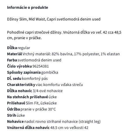
Informácie o produkte
Džínsy Slim, Mid Waist, Capri svetlomodrá denim used
Pohodlné capri strečové džínsy. Vnútorná dĺžka vo veľ. 42 cca 48,5
cm, pranie v práčke.
Dĺžka
regular
Materiál
Vrchný materiál: 82% bavlna, 17% polyester, 1% elastan
Farba
svetlomodrá denim used
Číslo výrobku
96254381
Spôsoby zapínania
gombička
Dĺ. sedu
komfortný pás
Charakteristiky
viac komfortu vďaka streču
Dĺžka nohavíc
3/4-ové nohavice
Na stehnách priliehavé
úzke
Priliehavé
Slim Fit, úzkeúzke
Údržba
pranie v práčke 30°C
Strih
úzke
Nohavice
nadol rovno strihané nohavice (straight leg)
Vnútorná dĺžka nohavíc
48.5 cm vo veľkosti 42