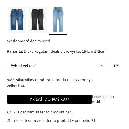
svetlomodrá denim used
varianta
:
Dĺžka Regular (Ideálna pre výšku: 164cm-172cm)
Vybrať veľkosť
84% zákazníkov ohodnotilo produkt ako zhodný s
veľkosťou.
[node-product-
PRIDAŤ DO KOŠÍKA
wishlist]
231 osobám sa tento produkt páči
75 osôb si prezrelo tento produkt v priebehu 24h