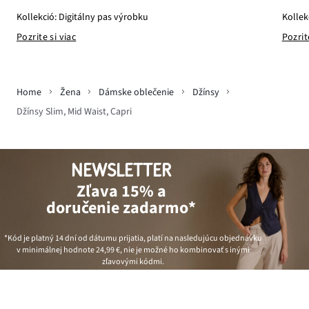
Kollek
Kollekció: Digitálny pas výrobku
Pozrit
Pozrite si viac
Home
Žena
Dámske oblečenie
Džínsy
Džínsy Slim, Mid Waist, Capri
NEWSLETTER
Zľava 15% a
doručenie zadarmo*
*Kód je platný 14 dní od dátumu prijatia, platí na nasledujúcu objednávku
v minimálnej hodnote
24,99 €
, nie je možné ho kombinovať s inými
zľavovými kódmi.