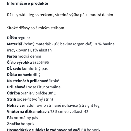
Informácie o produkte
Džínsy wide-leg s vreckami, stredná výška pásu modrá denim
Široké džínsy so širokým strihom.
Dĺžka
regular
Materiál
Vrchný materiál: 79% bavlna (organická), 20% bavlna
(recyklovaná), 1% elastan
Farba
modrá denim
Číslo výrobku
93206495
Dĺ. sedu
komfortný pás
Dĺžka nohavíc
dlhý
Na stehnách priliehavé
široké
Priliehavé
Loose Fit, normálne
Údržba
pranie v práčke 30°C
Strih
loose-fit (voľný strih)
Nohavice
nadol rovno strihané nohavice (straight leg)
Vnútorná dĺžka nohavíc
78.5 cm vo veľkosti 42
Pás
normálny pás
Značka
bonprix
Hospodársky subjekt je zodpovedný voči EÚ
bonprix