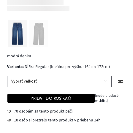
modrá denim
varianta
:
Dĺžka Regular (Ideálna pre výšku: 164cm-172cm)
Vybrať veľkosť
[node-product-
PRIDAŤ DO KOŠÍKA
wishlist]
70 osobám sa tento produkt páči
10 osôb si prezrelo tento produkt v priebehu 24h