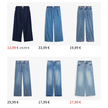
PRIDAŤ DO KOŠÍKA
Tričko s lodičkovým výstrihom
8,49 €
13,99 €
33,99 €
19,99 €
24,99 €
PRIDAŤ DO KOŠÍKA
Pletený sveter
19,99 €
-13%
PRIDAŤ DO KOŠÍKA
29,99 €
17,99 €
27,99 €