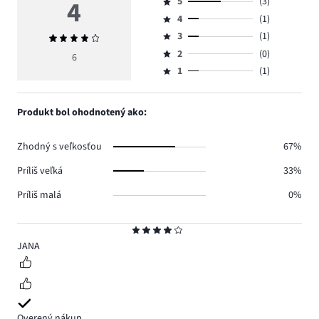
4
5
(3)
Hodnotenie
4
(1)
5,
Hodnotenie
počet
3
(1)
Priemerné
4,
Hodnotenie
hlasov
hodnotenie
počet
2
(0)
3,
6
Hodnotenie
3.
4
hlasov
počet
1
(1)
2,
Hodnotenie
1.
hlasov
počet
1,
1.
hlasov
počet
Produkt bol ohodnotený ako:
0.
hlasov
1.
Zhodný s veľkosťou
67%
Príliš veľká
33%
Príliš malá
0%
Hodnotenie
4
JANA
Overený nákup