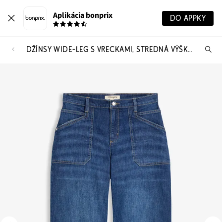
Aplikácia bonprix
DO APPKY
DŽÍNSY WIDE-LEG S VRECKAMI, STREDNÁ VÝŠKA PÁSU
Hľ
pr