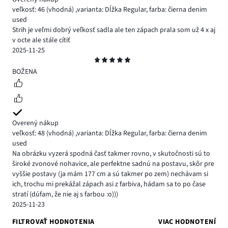
veľkosť: 46
(vhodná)
,
varianta: Dĺžka Regular,
farba: čierna denim
used
Strih je veľmi dobrý veľkosť sadla ale ten zápach prala som už 4 x aj
v octe ale stále cítiť
2025-11-25
Hodnotenie
5
BOŽENA
Overený nákup
veľkosť: 48
(vhodná)
,
varianta: Dĺžka Regular,
farba: čierna denim
used
Na obrázku vyzerá spodná časť takmer rovno, v skutočnosti sú to
široké zvonové nohavice, ale perfektne sadnú na postavu, skôr pre
vyššie postavy (ja mám 177 cm a sú takmer po zem) nechávam si
ich, trochu mi prekážal zápach asi z farbiva, hádam sa to po čase
stratí (dúfam, že nie aj s farbou :o)))
2025-11-23
FILTROVAŤ HODNOTENIA
VIAC HODNOTENÍ