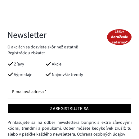
Newsletter
15% +
doručenie
zadarmo*
O akciách sa dozviete skôr než ostatní!
Registráciou získate:
Zľavy
Akcie
Výpredaje
Najnovšie trendy
E-mailová adresa *
ZAREGISTRUJTE SA
Prihlasujete sa na odber newslettera bonprix s extra zľavovými
kódmi, trendmi a ponukami. Odber môžete kedykoľvek zrušiť:
tu
alebo v pätičke každého newslettera.
Ochrana osobných údajov.