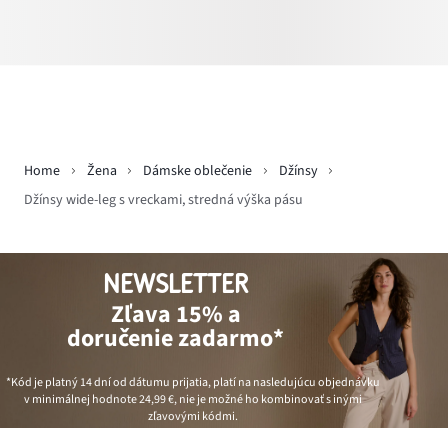
Home
Žena
Dámske oblečenie
Džínsy
Džínsy wide-leg s vreckami, stredná výška pásu
NEWSLETTER
Zľava 15% a
doručenie zadarmo*
*Kód je platný 14 dní od dátumu prijatia, platí na nasledujúcu objednávku
v minimálnej hodnote
24,99 €
, nie je možné ho kombinovať s inými
zľavovými kódmi.