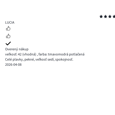
Hodnotenie
5
LUCIA
Overený nákup
veľkosť: 42
(vhodná)
,
farba: tmavomodrá potlačená
Celé plavky, pekné, veľkosť sedí, spokojnosť.
2026-04-08