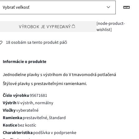
Vybrať veľkosť
[node-product-
VÝROBOK JE VYPREDANÝ
wishlist]
18 osobám sa tento produkt páči
Informácie o produkte
Jednodielne plavky s výstrihom do V tmavomodrá potlačená
Štýlové plavky s prestaviteľnými ramienkami.
Číslo výrobku
95671681
Výstrih
V-výstrih, normálny
Vložky
vyberateľné
Ramienka
prestaviteľné, štandard
Kostice
bez kostíc
Charakteristika
podšívka v podprsenke