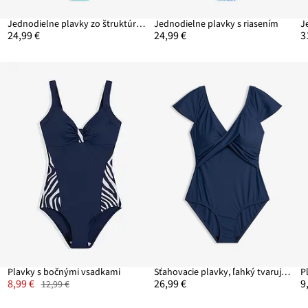
Jednodielne plavky zo štruktúrovaného materiálu
Jednodielne plavky s riasením
24,99 €
24,99 €
3
Plavky s bočnými vsadkami
Sťahovacie plavky, ľahký tvarujúci efekt
P
8,99 €
26,99 €
9
12,99 €