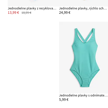
Jednodielne plavky z recyklovaného polyamidu
Jednodielne plavky, rýchlo schnúce
13,99 €
24,99 €
18,99 €
Jednodielne plavky s odnímateľnými ramienkami vzadu
5,99 €