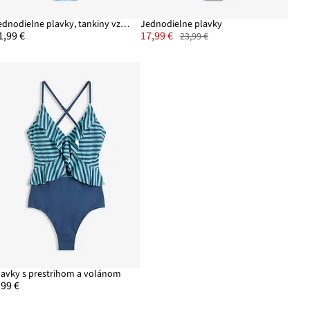
Jednodielne plavky, tankiny vzhľad
Jednodielne plavky
1,99 €
17,99 €
23,99 €
lavky s prestrihom a volánom
,99 €