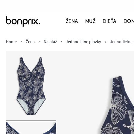
ŽENA
MUŽ
DIEŤA
DO
Home
Žena
Na pláž
Jednodielne plavky
Jednodielne 