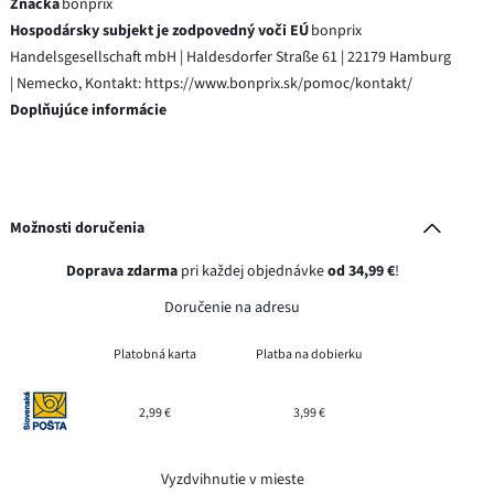
Značka
bonprix
Hospodársky subjekt je zodpovedný voči EÚ
bonprix
Handelsgesellschaft mbH | Haldesdorfer Straße 61 | 22179 Hamburg
| Nemecko, Kontakt: https://www.bonprix.sk/pomoc/kontakt/
Doplňujúce informácie
Možnosti doručenia
Doprava zdarma
pri každej objednávke
od 34,99 €
!
Doručenie na adresu
Platobná karta
Platba na dobierku
2,99 €
3,99 €
Vyzdvihnutie v mieste