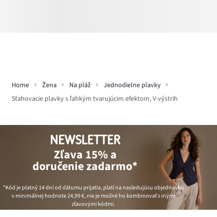
Home
Žena
Na pláž
Jednodielne plavky
Sťahovacie plavky s ľahkým tvarujúcim efektom, V-výstrih
NEWSLETTER
Zľava 15% a
doručenie zadarmo*
*Kód je platný 14 dní od dátumu prijatia, platí na nasledujúcu objednávku
v minimálnej hodnote
24,99 €
, nie je možné ho kombinovať s inými
zľavovými kódmi.