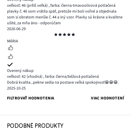
veľkosť: 46
(príliš veľká)
,
farba: čierna-tmavoolivová potlačená
plavky č. 46 som vrátila späť, pretože mi boli voľné a objednala
som si obratom menšie č. 44 a iný vzor. Plavky sú krásne a kvalitne
ušité, za mňa áno - odporúčam
2026-06-29
Hodnotenie
5
MÁRIA
Overený nákup
veľkosť: 42
(vhodná)
,
farba: čierna/béžová potlačená
Dobrá kvalita...pekne sedia na postave veĺká spokojnosť😁😁😁.
2025-10-25
FILTROVAŤ HODNOTENIA
VIAC HODNOTENÍ
PODOBNÉ PRODUKTY