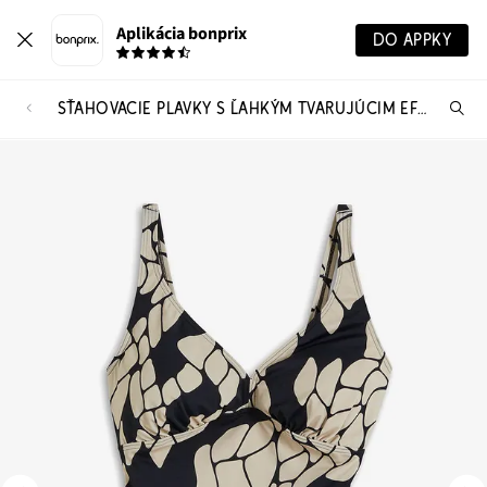
Aplikácia bonprix
DO APPKY
SŤAHOVACIE PLAVKY S ĽAHKÝM TVARUJÚCIM EFEKTOM, V-VÝSTRIH
Hľ
pr