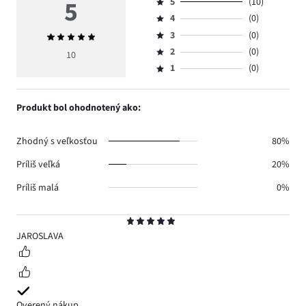
5
5
(10)
Hodnotenie
4
(0)
5,
Hodnotenie
počet
3
(0)
Priemerné
4,
Hodnotenie
hlasov
hodnotenie
počet
2
(0)
3,
10
Hodnotenie
10.
5
hlasov
počet
1
(0)
2,
Hodnotenie
0.
hlasov
počet
1,
0.
hlasov
počet
Produkt bol ohodnotený ako:
0.
hlasov
0.
Zhodný s veľkosťou
80%
Príliš veľká
20%
Príliš malá
0%
Hodnotenie
5
JAROSLAVA
Overený nákup