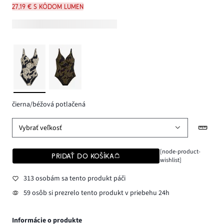
27,19 € s kódom LUMEN
čierna/béžová potlačená
Vybrať veľkosť
[node-product-
PRIDAŤ DO KOŠÍKA
wishlist]
313 osobám sa tento produkt páči
59 osôb si prezrelo tento produkt v priebehu 24h
Informácie o produkte