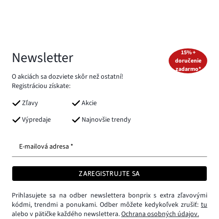
Newsletter
15% +
doručenie
zadarmo*
O akciách sa dozviete skôr než ostatní!
Registráciou získate:
Zľavy
Akcie
Výpredaje
Najnovšie trendy
E-mailová adresa *
ZAREGISTRUJTE SA
Prihlasujete sa na odber newslettera bonprix s extra zľavovými
kódmi, trendmi a ponukami. Odber môžete kedykoľvek zrušiť:
tu
alebo v pätičke každého newslettera.
Ochrana osobných údajov.