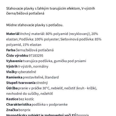
Sťahovacie plavky s ľahkým tvarujúcim efektom, V-výstrih
čierna/béžová potlačená
Módne sťahovacie plavky s potlačou.
Materiál
Vrchný materiál: 80% polyamid (recyklovaný), 20%
elastan; Podšívka: 100% polyester; Sieťovinová podšívka: 85%
polyamid, 15% elastan
Farba
čierna/béžová potlačená
Číslo výrobku
97183295
Vybavenie
tvarujúca podšívka, gumička pod prsiami
Výstrih
V-výstrih, normálny
Vložky
vyberateľné
Ramienka
prestaviteľné, štandard
Stupeň tvarovania
stredný
Údržba
pranie v práčke 30°C, nebieliť, nečistiť (kruh - krížik),
nevhodné do sušičky, nežehliť
Kostice
bez kostíc
Charakteristika
podšívka v podprsenke
Značka
bonprix
Hospodársky subjekt je zodpovedný voči EÚ
bonprix