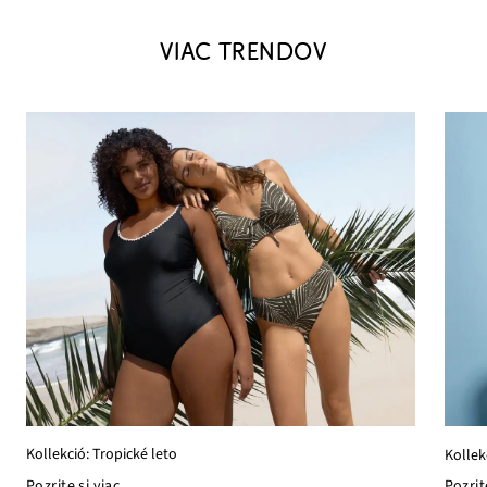
VIAC TRENDOV
Kollekció: Tropické leto
Kollek
Pozrite si viac
Pozrit