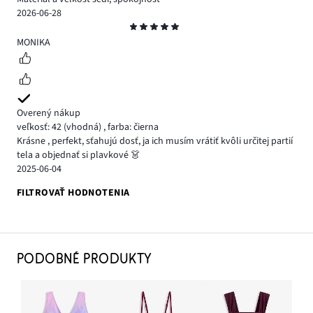
2026-06-28
Hodnotenie
5
MONIKA
Overený nákup
veľkosť: 42
(vhodná)
,
farba: čierna
Krásne , perfekt, sťahujú dosť, ja ich musím vrátiť kvôli určitej partií
tela a objednať si plavkové 👗
2025-06-04
FILTROVAŤ HODNOTENIA
PODOBNÉ PRODUKTY