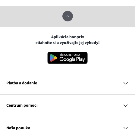
Aplikácia bonprix
stiahnite si a využívajte jej výhody!
Platba a dodanie
MasterCard
VISA
Centrum pomoci
Google pay
Apple pay
Otázky a odpovede
Platba a dodanie
Naša ponuka
Slovenská pošta
Vrátenie a reklamácia