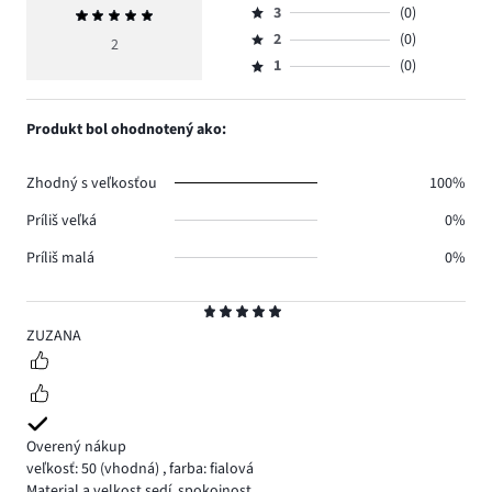
počet
3
(0)
Priemerné
4,
Hodnotenie
hlasov
hodnotenie
počet
2
(0)
3,
2
Hodnotenie
2.
5
hlasov
počet
1
(0)
2,
Hodnotenie
0.
hlasov
počet
1,
0.
hlasov
počet
Produkt bol ohodnotený ako:
0.
hlasov
0.
Zhodný s veľkosťou
100%
Príliš veľká
0%
Príliš malá
0%
Hodnotenie
5
ZUZANA
Overený nákup
veľkosť: 50
(vhodná)
,
farba: fialová
Material a velkost sedí, spokojnost