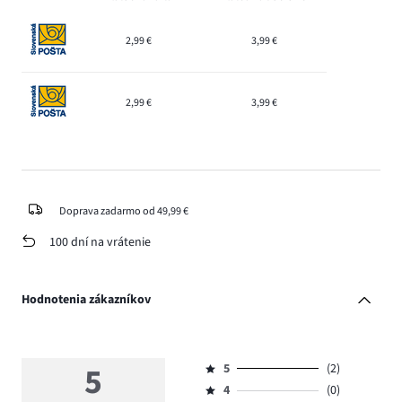
2,99 €
3,99 €
2,99 €
3,99 €
Doprava zadarmo od 49,99 €
100 dní na vrátenie
Hodnotenia zákazníkov
5
5
(2)
Hodnotenie
4
(0)
5,
Hodnotenie