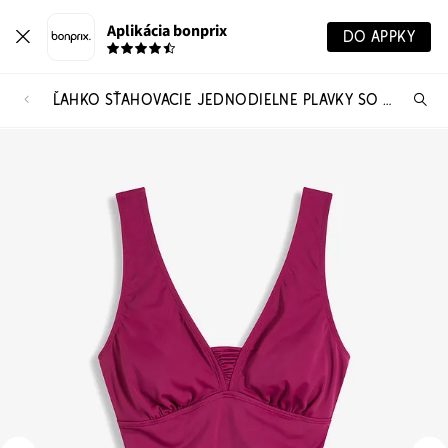
Aplikácia bonprix
DO APPKY
ĽAHKO SŤAHOVACIE JEDNODIELNE PLAVKY SO ŠIROKÝMI RAMIENKAMI
Hľ
pr