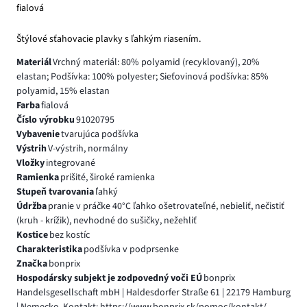
fialová
Štýlové sťahovacie plavky s ľahkým riasením.
Materiál
Vrchný materiál: 80% polyamid (recyklovaný), 20%
elastan; Podšívka: 100% polyester; Sieťovinová podšívka: 85%
polyamid, 15% elastan
Farba
fialová
Číslo výrobku
91020795
Vybavenie
tvarujúca podšívka
Výstrih
V-výstrih, normálny
Vložky
integrované
Ramienka
prišité, široké ramienka
Stupeň tvarovania
ľahký
Údržba
pranie v práčke 40°C ľahko ošetrovateľné, nebieliť, nečistiť
(kruh - krížik), nevhodné do sušičky, nežehliť
Kostice
bez kostíc
Charakteristika
podšívka v podprsenke
Značka
bonprix
Hospodársky subjekt je zodpovedný voči EÚ
bonprix
Handelsgesellschaft mbH | Haldesdorfer Straße 61 | 22179 Hamburg
| Nemecko, Kontakt: https://www.bonprix.sk/pomoc/kontakt/