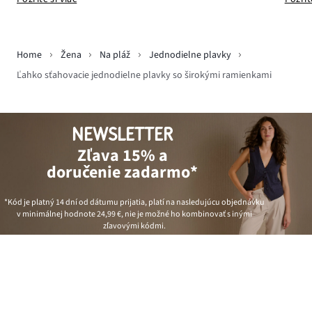
Home
Žena
Na pláž
Jednodielne plavky
Ľahko sťahovacie jednodielne plavky so širokými ramienkami
NEWSLETTER
Zľava 15% a
doručenie zadarmo*
*Kód je platný 14 dní od dátumu prijatia, platí na nasledujúcu objednávku
v minimálnej hodnote
24,99 €
, nie je možné ho kombinovať s inými
zľavovými kódmi.