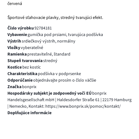
červená
Športové sťahovacie plavky, stredný tvarujúci efekt.
Číslo výrobku
92784181
Vybavenie
gumička pod prsiami, tvarujúca podšívka
Výstrih
srdiečkový výstrih, normálny
Vložky
vyberateľné
Ramienka
prestaviteľné, štandard
Stupeň tvarovania
stredný
Kostice
bez kostíc
Charakteristika
podšívka v podprsenke
Odporúčanie
objednávajte prosím o číslo väčšie
Značka
bonprix
Hospodársky subjekt je zodpovedný voči EÚ
bonprix
Handelsgesellschaft mbH | Haldesdorfer Straße 61 | 22179 Hamburg
| Nemecko, Kontakt: https://www.bonprix.sk/pomoc/kontakt/
Doplňujúce informácie