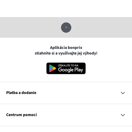
Aplikácia bonprix
stiahnite si a využívajte jej výhody!
Platba a dodanie
MasterCard
VISA
Centrum pomoci
Google pay
Apple pay
Otázky a odpovede