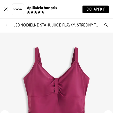
Aplikácia bonprix
DO APPKY
JEDNODIELNE SŤAHUJÚCE PLAVKY, STREDNÝ TVARUJÚCI EFEKT
Hľ
pr