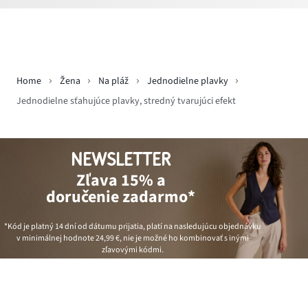
Home
Žena
Na pláž
Jednodielne plavky
Jednodielne sťahujúce plavky, stredný tvarujúci efekt
NEWSLETTER
Zľava 15% a
doručenie zadarmo*
*Kód je platný 14 dní od dátumu prijatia, platí na nasledujúcu objednávku
v minimálnej hodnote
24,99 €
, nie je možné ho kombinovať s inými
zľavovými kódmi.