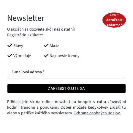
Newsletter
15% +
doručenie
zadarmo*
O akciách sa dozviete skôr než ostatní!
Registráciou získate:
Zľavy
Akcie
Výpredaje
Najnovšie trendy
E-mailová adresa *
ZAREGISTRUJTE SA
Prihlasujete sa na odber newslettera bonprix s extra zľavovými
kódmi, trendmi a ponukami. Odber môžete kedykoľvek zrušiť:
tu
alebo v pätičke každého newslettera.
Ochrana osobných údajov.