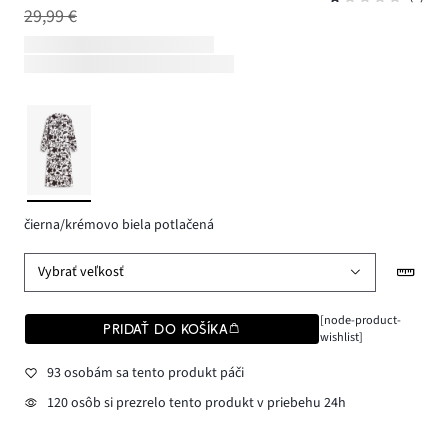
29,99 €
čierna/krémovo biela potlačená
Vybrať veľkosť
[node-product-
PRIDAŤ DO KOŠÍKA
wishlist]
93 osobám sa tento produkt páči
120 osôb si prezrelo tento produkt v priebehu 24h