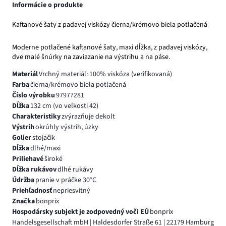
Informácie o produkte
Kaftanové šaty z padavej viskózy čierna/krémovo biela potlačená
Moderne potlačené kaftanové šaty, maxi dĺžka, z padavej viskózy,
dve malé šnúrky na zaviazanie na výstrihu a na páse.
Materiál
Vrchný materiál: 100% viskóza (verifikovaná)
Farba
čierna/krémovo biela potlačená
Číslo výrobku
97977281
Dĺžka
132 cm (vo veľkosti 42)
Charakteristiky
zvýrazňuje dekolt
Výstrih
okrúhly výstrih, úzky
Golier
stojačik
Dĺžka
dlhé/maxi
Priliehavé
široké
Dĺžka rukávov
dlhé rukávy
Údržba
pranie v práčke 30°C
Priehľadnosť
nepriesvitný
Značka
bonprix
Hospodársky subjekt je zodpovedný voči EÚ
bonprix
Handelsgesellschaft mbH | Haldesdorfer Straße 61 | 22179 Hamburg