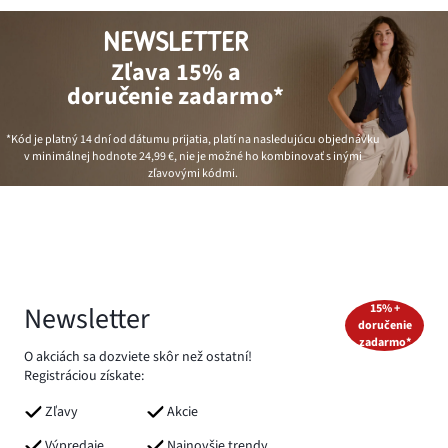
NEWSLETTER
Zľava 15% a
doručenie zadarmo*
*Kód je platný 14 dní od dátumu prijatia, platí na nasledujúcu objednávku
v minimálnej hodnote
24,99 €
, nie je možné ho kombinovať s inými
zľavovými kódmi.
Newsletter
15% +
doručenie
zadarmo*
O akciách sa dozviete skôr než ostatní!
Registráciou získate:
Zľavy
Akcie
Výpredaje
Najnovšie trendy