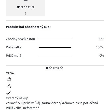
Priemerné
hodnotenie
1
1
Produkt bol ohodnotený ako:
Zhodný s veľkosťou
0%
Príliš veľká
100%
Príliš malá
0%
Hodnotenie
1
OĽGA
Overený nákup
veľkosť: 50
(príliš veľká)
,
farba: čierna/krémovo biela potlačená
Príliš veľké, neforemné