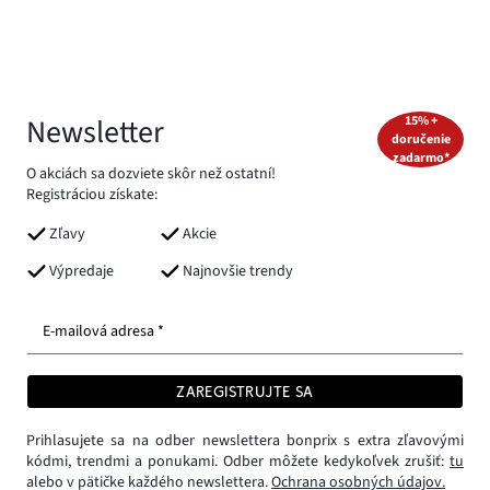
Newsletter
15% +
doručenie
zadarmo*
O akciách sa dozviete skôr než ostatní!
Registráciou získate:
Zľavy
Akcie
Výpredaje
Najnovšie trendy
E-mailová adresa *
ZAREGISTRUJTE SA
Prihlasujete sa na odber newslettera bonprix s extra zľavovými
kódmi, trendmi a ponukami. Odber môžete kedykoľvek zrušiť:
tu
alebo v pätičke každého newslettera.
Ochrana osobných údajov.