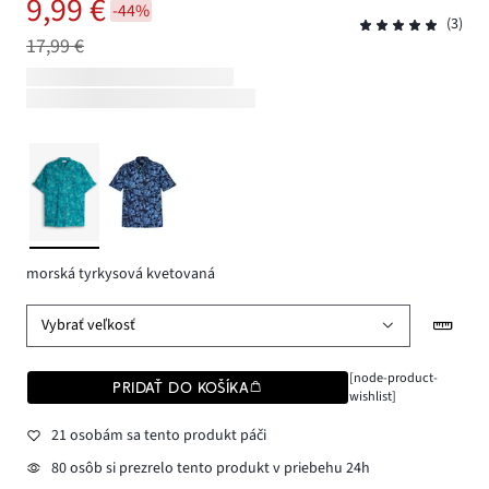
9,99 €
-44%
(3)
17,99 €
morská tyrkysová kvetovaná
Vybrať veľkosť
[node-product-
PRIDAŤ DO KOŠÍKA
wishlist]
21 osobám sa tento produkt páči
80 osôb si prezrelo tento produkt v priebehu 24h