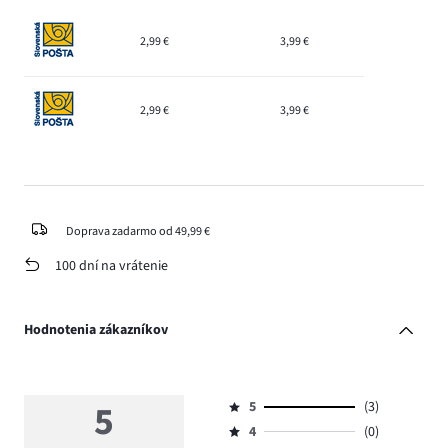
2,99 €
3,99 €
2,99 €
3,99 €
Doprava zadarmo od 49,99 €
100 dní na vrátenie
Hodnotenia zákazníkov
5
5
(3)
Hodnotenie
4
(0)
5,
Hodnotenie