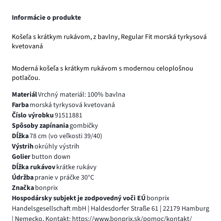
Informácie o produkte
Košeľa s krátkym rukávom, z bavlny, Regular Fit morská tyrkysová
kvetovaná
Moderná košeľa s krátkym rukávom s modernou celoplošnou
potlačou.
Materiál
Vrchný materiál: 100% bavlna
Farba
morská tyrkysová kvetovaná
Číslo výrobku
91511881
Spôsoby zapínania
gombičky
Dĺžka
78 cm (vo veľkosti 39/40)
Výstrih
okrúhly výstrih
Golier
button down
Dĺžka rukávov
krátke rukávy
Údržba
pranie v práčke 30°C
Značka
bonprix
Hospodársky subjekt je zodpovedný voči EÚ
bonprix
Handelsgesellschaft mbH | Haldesdorfer Straße 61 | 22179 Hamburg
| Nemecko, Kontakt: https://www.bonprix.sk/pomoc/kontakt/