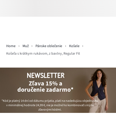
Home
Muž
Pánske oblečenie
Košele
Košeľa s krátkym rukávom, z bavlny, Regular Fit
NEWSLETTER
Zľava 15% a
doručenie zadarmo*
*Kód je platný 14 dní od dátumu prijatia, platí na nasledujúcu objednávku
v minimálnej hodnote
24,99 €
, nie je možné ho kombinovať s inými
zľavovými kódmi.