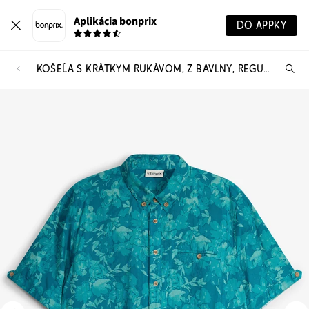
Aplikácia bonprix
DO APPKY
KOŠEĽA S KRÁTKYM RUKÁVOM, Z BAVLNY, REGULAR FIT
Hľ
pr