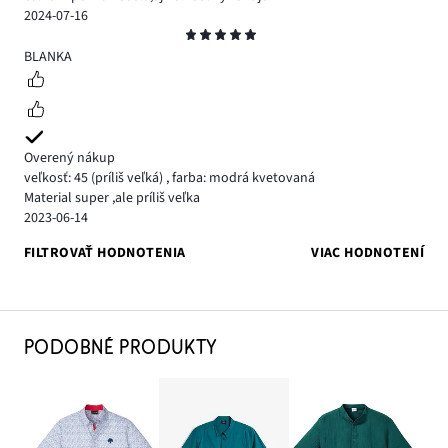
2024-07-16
Hodnotenie
5
BLANKA
Overený nákup
veľkosť: 45
(príliš veľká)
,
farba: modrá kvetovaná
Material super ,ale príliš veľka
2023-06-14
FILTROVAŤ HODNOTENIA
VIAC HODNOTENÍ
PODOBNÉ PRODUKTY