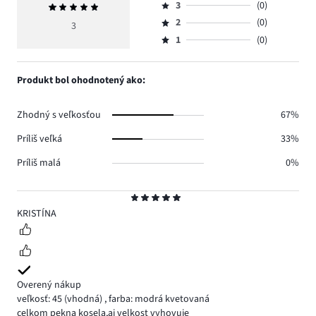
počet
3
(0)
Priemerné
4,
Hodnotenie
hlasov
hodnotenie
počet
2
(0)
3,
3
Hodnotenie
3.
5
hlasov
počet
1
(0)
2,
Hodnotenie
0.
hlasov
počet
1,
0.
hlasov
počet
Produkt bol ohodnotený ako:
0.
hlasov
0.
Zhodný s veľkosťou
67%
Príliš veľká
33%
Príliš malá
0%
Hodnotenie
5
KRISTÍNA
Overený nákup
veľkosť: 45
(vhodná)
,
farba: modrá kvetovaná
celkom pekna kosela,aj velkost vyhovuje