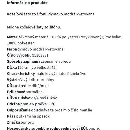
Informácie o produkte
Košeľové šaty zo šifónu dymovo modrá kvetovaná
Módne košeľové šaty zo šifónu.
Materiál
Vrchný materiál: 100% polyester (recyklovaný); Podšívka:
100% polyester
Farba
dymovo modrá kvetovaná
Číslo výrobku
95303881
Spôsoby zapínania
zapínanie vpredu
Dĺžka
120 cm (vo veľkosti 42)
Charakteristiky
málo krčivý materiál,nekrčivé
Výstrih
V-výstrih, normálny
Dĺžka
stredne dlhá/midi
Priliehavé
normálne
Dĺžka rukávov
3/4-ový rukáv
Údržba
pranie v práčke 30°C
Odporúčanie
objednávajte prosím o číslo menšie
Pás
s pútkami na opasok
Značka
bonprix
Hospodársky subjekt je zodpovedný voči EÚ
bonprix