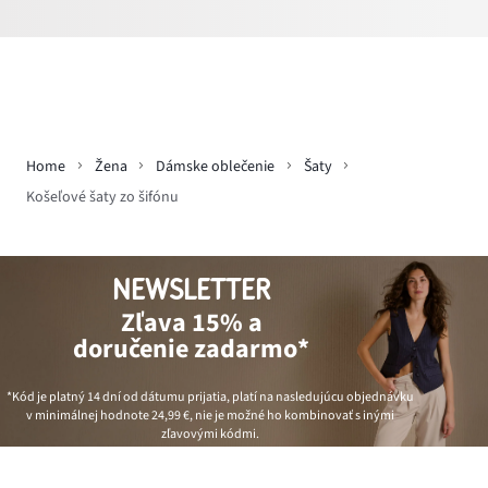
Home
Žena
Dámske oblečenie
Šaty
Košeľové šaty zo šifónu
NEWSLETTER
Zľava 15% a
doručenie zadarmo*
*Kód je platný 14 dní od dátumu prijatia, platí na nasledujúcu objednávku
v minimálnej hodnote
24,99 €
, nie je možné ho kombinovať s inými
zľavovými kódmi.