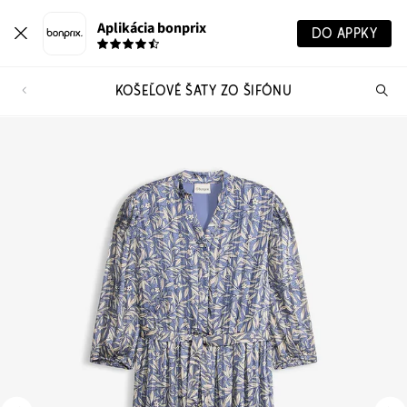
Aplikácia bonprix
DO APPKY
KOŠEĽOVÉ ŠATY ZO ŠIFÓNU
Hľ
pr