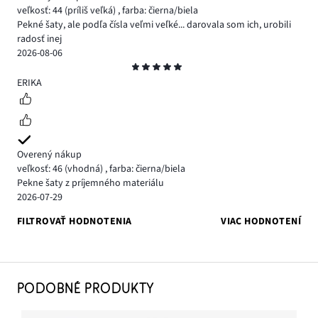
veľkosť: 44
(príliš veľká)
,
farba: čierna/biela
Pekné šaty, ale podľa čísla veľmi veľké... darovala som ich, urobili
radosť inej
2026-08-06
Hodnotenie
5
ERIKA
Overený nákup
veľkosť: 46
(vhodná)
,
farba: čierna/biela
Pekne šaty z príjemného materiálu
2026-07-29
FILTROVAŤ HODNOTENIA
VIAC HODNOTENÍ
PODOBNÉ PRODUKTY