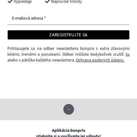
Výpredaje
Najnovšie trendy
E-mailová adresa *
ZAREGISTRUJTE SA
Prihlasujete sa na odber newslettera bonprix s extra zľavovými
kódmi, trendmi a ponukami. Odber môžete kedykoľvek zrušiť:
tu
alebo v pätičke každého newslettera.
Ochrana osobných údajov.
Aplikácia bonprix
stiahnite si a využívajte jej výhody!