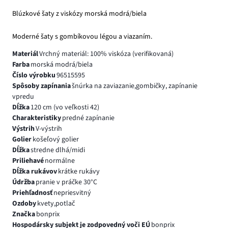
Blúzkové šaty z viskózy morská modrá/biela
Moderné šaty s gombíkovou légou a viazaním.
Materiál
Vrchný materiál: 100% viskóza (verifikovaná)
Farba
morská modrá/biela
Číslo výrobku
96515595
Spôsoby zapínania
šnúrka na zaviazanie,gombičky, zapínanie
vpredu
Dĺžka
120 cm (vo veľkosti 42)
Charakteristiky
predné zapínanie
Výstrih
V-výstrih
Golier
košeľový golier
Dĺžka
stredne dlhá/midi
Priliehavé
normálne
Dĺžka rukávov
krátke rukávy
Údržba
pranie v práčke 30°C
Priehľadnosť
nepriesvitný
Ozdoby
kvety,potlač
Značka
bonprix
Hospodársky subjekt je zodpovedný voči EÚ
bonprix