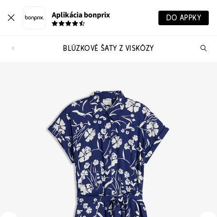
Aplikácia bonprix
DO APPKY
BLÚZKOVÉ ŠATY Z VISKÓZY
Hľ
pr