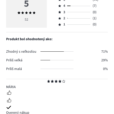
5
Hodnotenie
4
(7)
5,
Hodnotenie
počet
3
(0)
Priemerné
4,
Hodnotenie
hlasov
hodnotenie
počet
2
(1)
3,
52
Hodnotenie
44.
5
hlasov
počet
1
(0)
2,
Hodnotenie
7.
hlasov
počet
1,
0.
hlasov
počet
Produkt bol ohodnotený ako:
1.
hlasov
0.
Zhodný s veľkosťou
71%
Príliš veľká
29%
Príliš malá
0%
Hodnotenie
4
MÁRIA
Overený nákup