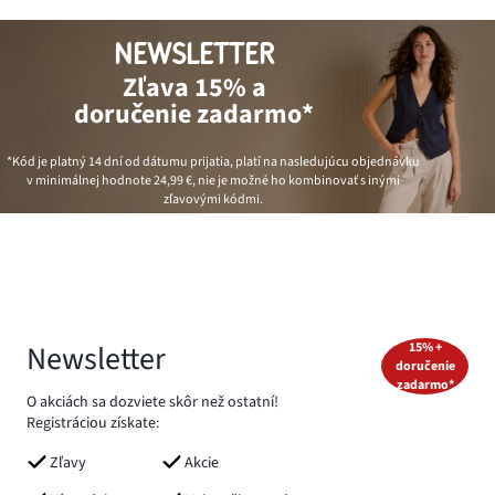
NEWSLETTER
Zľava 15% a
doručenie zadarmo*
*Kód je platný 14 dní od dátumu prijatia, platí na nasledujúcu objednávku
v minimálnej hodnote
24,99 €
, nie je možné ho kombinovať s inými
zľavovými kódmi.
Newsletter
15% +
doručenie
zadarmo*
O akciách sa dozviete skôr než ostatní!
Registráciou získate:
Zľavy
Akcie