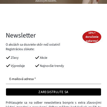
zľavovými kódmi.
Newsletter
15% +
doručenie
zadarmo*
O akciách sa dozviete skôr než ostatní!
Registráciou získate:
Zľavy
Akcie
Výpredaje
Najnovšie trendy
E-mailová adresa *
ZAREGISTRUJTE SA
Prihlasujete sa na odber newslettera bonprix s extra zľavovými