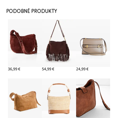
Strečové džínsy, Wide Leg, stredná výška pásu
22,99 €
PODOBNÉ PRODUKTY
PRIDAŤ DO KOŠÍKA
Náušnice kruhy
13,99 €
PRIDAŤ DO KOŠÍKA
Kožená kabelka zo semišovej kože
47,99 €
36,99 €
54,99 €
24,99 €
PRIDAŤ DO KOŠÍKA
Kovbojské čižmy s výšivkou
44,99 €
PRIDAŤ DO KOŠÍKA