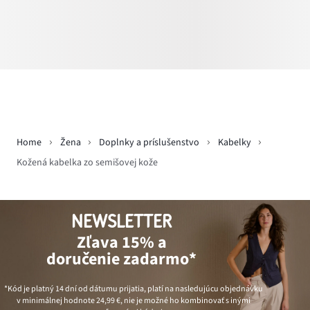
Home
Žena
Doplnky a príslušenstvo
Kabelky
Kožená kabelka zo semišovej kože
NEWSLETTER
Zľava 15% a
doručenie zadarmo*
*Kód je platný 14 dní od dátumu prijatia, platí na nasledujúcu objednávku
v minimálnej hodnote
24,99 €
, nie je možné ho kombinovať s inými