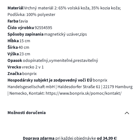
Materiál
Vrchný materiál 2: 65% volská koža, 35% kozia koža;
Podšívka: 100% polyester
Farba
ťavia
Číslo výrobku
92554595
Spôsoby zapínania
magnetický uzáver,zips
Hĺbka
15 cm
Šírka
40 cm
Výška
23 cm
Opasok
odopínateľný,vymeniteľné,prestaviteľný
Vrecko
vrecko 2 v 1
Značka
bonprix
Hospodársky subjekt je zodpovedný voči EÚ
bonprix
Handelsgesellschaft mbH | Haldesdorfer Straße 61 | 22179 Hamburg
| Nemecko, Kontakt: https://www.bonprix.sk/pomoc/kontakt/
Možnosti doručenia
Doprava zdarma
pri každej objednávke
od 34,99 €
!