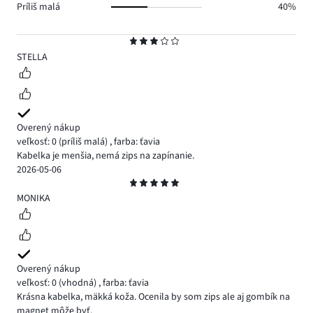
Príliš malá
40%
Hodnotenie
3
STELLA
Overený nákup
veľkosť: 0
(príliš malá)
,
farba: ťavia
Kabelka je menšia, nemá zips na zapínanie.
2026-05-06
Hodnotenie
5
MONIKA
Overený nákup
veľkosť: 0
(vhodná)
,
farba: ťavia
Krásna kabelka, mäkká koža. Ocenila by som zips ale aj gombík na
magnet môže byť.