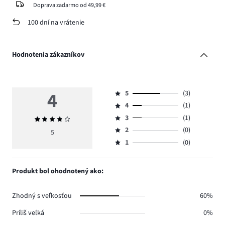
Doprava zadarmo od 49,99 €
100 dní na vrátenie
Hodnotenia zákazníkov
4
5
(3)
Hodnotenie
4
(1)
5,
Hodnotenie
počet
3
(1)
Priemerné
4,
Hodnotenie
hlasov
hodnotenie
počet
2
(0)
3,
5
Hodnotenie
3.
4
hlasov
počet
1
(0)
2,
Hodnotenie
1.
hlasov
počet
1,
1.
hlasov
počet
Produkt bol ohodnotený ako:
0.
hlasov
0.
Zhodný s veľkosťou
60%
Príliš veľká
0%