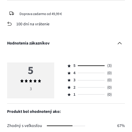
Doprava zadarmo od 49,99 €
100 dní na vrátenie
Hodnotenia zákazníkov
5
5
(3)
Hodnotenie
4
(0)
5,
Hodnotenie
počet
3
(0)
Priemerné
4,
Hodnotenie
hlasov
hodnotenie
počet
2
(0)
3,
3
Hodnotenie
3.
5
hlasov
počet
1
(0)
2,
Hodnotenie
0.
hlasov
počet
1,
0.
hlasov
počet
Produkt bol ohodnotený ako:
0.
hlasov
0.
Zhodný s veľkosťou
67%