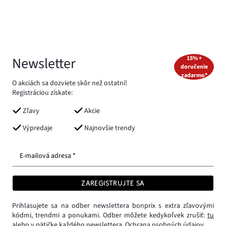
Newsletter
15% +
doručenie
zadarmo*
O akciách sa dozviete skôr než ostatní!
Registráciou získate:
Zľavy
Akcie
Výpredaje
Najnovšie trendy
E-mailová adresa *
ZAREGISTRUJTE SA
Prihlasujete sa na odber newslettera bonprix s extra zľavovými
kódmi, trendmi a ponukami. Odber môžete kedykoľvek zrušiť:
tu
alebo v pätičke každého newslettera.
Ochrana osobných údajov.