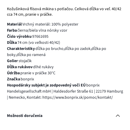
Kožušinková flísová mikina s potlačou. Celková dĺžka vo veľ. 40/42
cca 74 cm, pranie v práčke.
Materiál
Vrchný materiál: 100% polyester
Farba
čierna/biela vlna nórsky vzor
Číslo výrobku
97661695
Dĺžka
74 cm (vo veľkosti 40/42)
Charakteristiky
dĺžka po brucho,dĺžka po zadok,dĺžka po
boky,dĺžka po ramená
Golier
stojačik
Dĺžka rukávov
dlhé rukávy
Údržba
pranie v práčke 30°C
Značka
bonprix
Hospodársky subjekt je zodpovedný voči EÚ
bonprix
Handelsgesellschaft mbH | Haldesdorfer Straße 61 | 22179 Hamburg
| Nemecko, Kontakt: https://www.bonprix.sk/pomoc/kontakt/
Možnosti doručenia