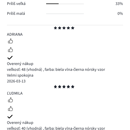
Príliš veľká
33%
Príliš malá
0%
Hodnotenie
5
ADRIANA
Overený nákup
veľkosť: 48
(vhodná)
,
farba: biela vlna-čierna nórsky vzor
Velmi spokojna
2026-03-13
Hodnotenie
5
ĽUDMILA
Overený nákup
veľkosť: 40
(vhodná)
,
farba: biela vlna-čierna nórsky vzor