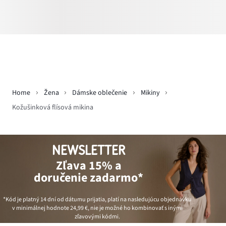
Home
Žena
Dámske oblečenie
Mikiny
Kožušinková flísová mikina
NEWSLETTER
Zľava 15% a
doručenie zadarmo*
*Kód je platný 14 dní od dátumu prijatia, platí na nasledujúcu objednávku
v minimálnej hodnote
24,99 €
, nie je možné ho kombinovať s inými
zľavovými kódmi.