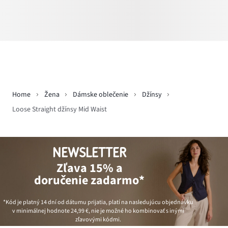
Home
Žena
Dámske oblečenie
Džínsy
Loose Straight džínsy Mid Waist
NEWSLETTER
Zľava 15% a
doručenie zadarmo*
*Kód je platný 14 dní od dátumu prijatia, platí na nasledujúcu objednávku
v minimálnej hodnote
24,99 €
, nie je možné ho kombinovať s inými
zľavovými kódmi.