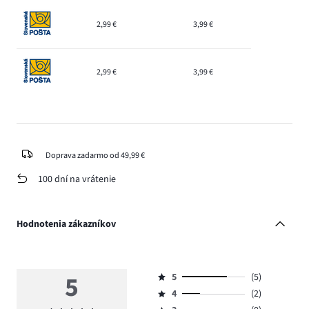
2,99 €
3,99 €
2,99 €
3,99 €
Doprava zadarmo od 49,99 €
100 dní na vrátenie
Hodnotenia zákazníkov
5
5
(5)
Hodnotenie
4
(2)
5,
Hodnotenie