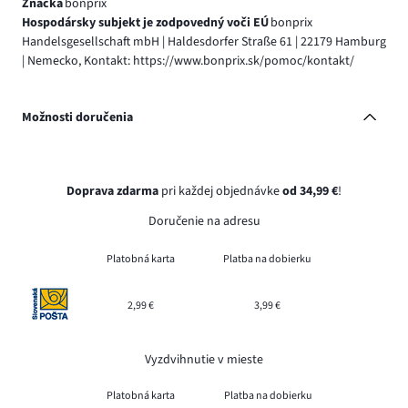
Značka
bonprix
Hospodársky subjekt je zodpovedný voči EÚ
bonprix
Handelsgesellschaft mbH | Haldesdorfer Straße 61 | 22179 Hamburg
| Nemecko, Kontakt: https://www.bonprix.sk/pomoc/kontakt/
Možnosti doručenia
Doprava zdarma
pri každej objednávke
od 34,99 €
!
Doručenie na adresu
Platobná karta
Platba na dobierku
2,99 €
3,99 €
Vyzdvihnutie v mieste
Platobná karta
Platba na dobierku