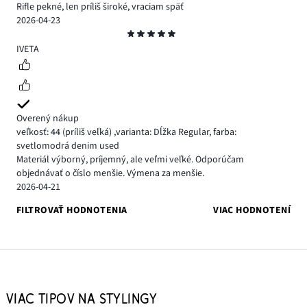
Rifle pekné, len príliš široké, vraciam späť
2026-04-23
Hodnotenie
5
IVETA
Overený nákup
veľkosť: 44
(príliš veľká)
,
varianta: Dĺžka Regular,
farba:
svetlomodrá denim used
Materiál výborný, príjemný, ale veľmi veľké. Odporúčam
objednávať o číslo menšie. Výmena za menšie.
2026-04-21
FILTROVAŤ HODNOTENIA
VIAC HODNOTENÍ
VIAC TIPOV NA STYLINGY