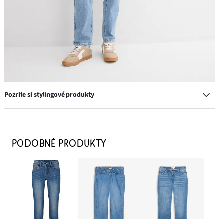
Pozrite si stylingové produkty
Tričko, 3/4-rukáv, z ťažkej kvality, bio bavlna
5,99 €
PODOBNÉ PRODUKTY
PRIDAŤ DO KOŠÍKA
Náušnice kruhy
8,99 €
PRIDAŤ DO KOŠÍKA