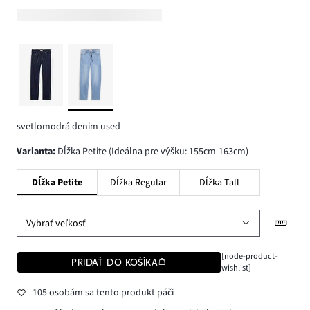
svetlomodrá denim used
varianta
:
Dĺžka Petite (Ideálna pre výšku: 155cm-163cm)
Dĺžka Petite
Dĺžka Regular
Dĺžka Tall
Vybrať veľkosť
[node-product-
PRIDAŤ DO KOŠÍKA
wishlist]
105 osobám sa tento produkt páči