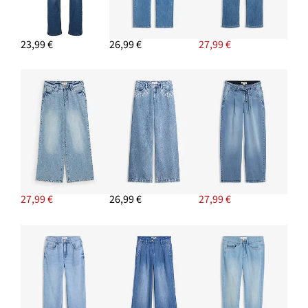
Blúzka oversize s 3/4-rukávom z bavlny
17,99 €
23,99 €
26,99 €
27,99 €
PRIDAŤ DO KOŠÍKA
Tenisky Retrolook
29,99 €
PRIDAŤ DO KOŠÍKA
Ponožky (10 ks), s bio bavlnou
13,99 €
PRIDAŤ DO KOŠÍKA
27,99 €
26,99 €
27,99 €