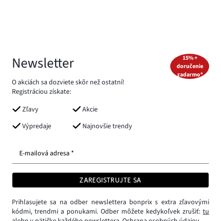
Newsletter
15% +
doručenie
zadarmo*
O akciách sa dozviete skôr než ostatní!
Registráciou získate:
Zľavy
Akcie
Výpredaje
Najnovšie trendy
E-mailová adresa *
ZAREGISTRUJTE SA
Prihlasujete sa na odber newslettera bonprix s extra zľavovými
kódmi, trendmi a ponukami. Odber môžete kedykoľvek zrušiť:
tu