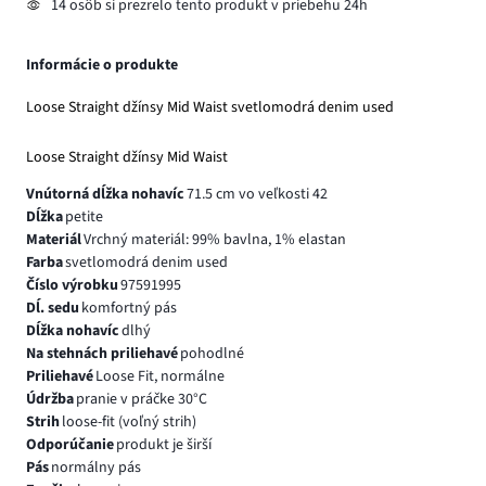
14 osôb si prezrelo tento produkt v priebehu 24h
Informácie o produkte
Loose Straight džínsy Mid Waist svetlomodrá denim used
Loose Straight džínsy Mid Waist
Vnútorná dĺžka nohavíc
71.5 cm vo veľkosti 42
Dĺžka
petite
Materiál
Vrchný materiál: 99% bavlna, 1% elastan
Farba
svetlomodrá denim used
Číslo výrobku
97591995
Dĺ. sedu
komfortný pás
Dĺžka nohavíc
dlhý
Na stehnách priliehavé
pohodlné
Priliehavé
Loose Fit, normálne
Údržba
pranie v práčke 30°C
Strih
loose-fit (voľný strih)
Odporúčanie
produkt je širší
Pás
normálny pás