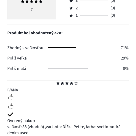
počet
3
(0)
Priemerné
4,
Hodnotenie
hlasov
hodnotenie
počet
2
(0)
3,
7
Hodnotenie
5.
5
hlasov
počet
1
(0)
2,
Hodnotenie
2.
hlasov
počet
1,
0.
hlasov
počet
Produkt bol ohodnotený ako:
0.
hlasov
0.
Zhodný s veľkosťou
71%
Príliš veľká
29%
Príliš malá
0%
Hodnotenie
4
IVANA
Overený nákup
veľkosť: 38
(vhodná)
,
varianta: Dĺžka Petite,
farba: svetlomodrá
denim used