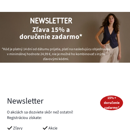
NEWSLETTER
Zľava 15% a
doručenie zadarmo*
*Kód je platný 14 dní od dátumu prijatia, platí na nasledujúcu objednávku
v minimálnej hodnote
24,99 €
, nie je možné ho kombinovať s inými
zľavovými kódmi.
Newsletter
15% +
doručenie
zadarmo*
O akciách sa dozviete skôr než ostatní!
Registráciou získate:
Zľavy
Akcie