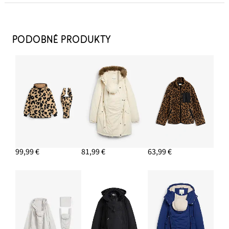
Náušnice kruhy
8,99 €
PODOBNÉ PRODUKTY
PRIDAŤ DO KOŠÍKA
Pletený rolák
13,99 €
PRIDAŤ DO KOŠÍKA
Šiltovka
5,99 €
99,99 €
81,99 €
63,99 €
PRIDAŤ DO KOŠÍKA
Džínsy Wide-Leg, pohodlný vysoký pás
28,99 €
PRIDAŤ DO KOŠÍKA