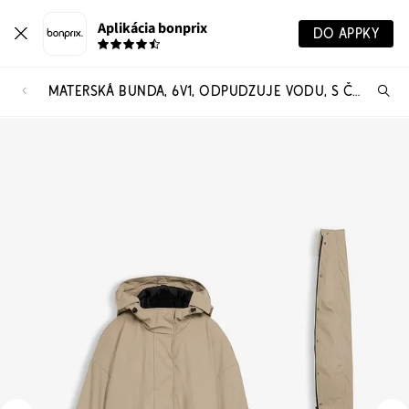
Aplikácia bonprix
DO APPKY
MATERSKÁ BUNDA, 6V1, ODPUDZUJE VODU, S ČASŤOU NA NOSENIE, S VYBERATEĽNOU FLÍSOVOU BUNDOU
Hľ
pr