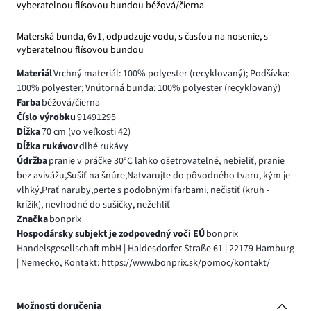
vyberateľnou flísovou bundou béžová/čierna
Materská bunda, 6v1, odpudzuje vodu, s časťou na nosenie, s
vyberateľnou flísovou bundou
Materiál
Vrchný materiál: 100% polyester (recyklovaný); Podšívka:
100% polyester; Vnútorná bunda: 100% polyester (recyklovaný)
Farba
béžová/čierna
Číslo výrobku
91491295
Dĺžka
70 cm (vo veľkosti 42)
Dĺžka rukávov
dlhé rukávy
Údržba
pranie v práčke 30°C ľahko ošetrovateľné, nebieliť, pranie
bez avivážu,Sušiť na šnúre,Natvarujte do pôvodného tvaru, kým je
vlhký,Prať naruby,perte s podobnými farbami, nečistiť (kruh -
krížik), nevhodné do sušičky, nežehliť
Značka
bonprix
Hospodársky subjekt je zodpovedný voči EÚ
bonprix
Handelsgesellschaft mbH | Haldesdorfer Straße 61 | 22179 Hamburg
| Nemecko, Kontakt: https://www.bonprix.sk/pomoc/kontakt/
Možnosti doručenia