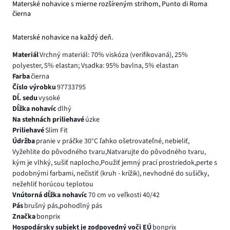
Materské nohavice s mierne rozšíreným strihom, Punto di Roma
čierna
Materské nohavice na každý deň.
Materiál
Vrchný materiál: 70% viskóza (verifikovaná), 25%
polyester, 5% elastan; Vsadka: 95% bavlna, 5% elastan
Farba
čierna
Číslo výrobku
97733795
Dĺ. sedu
vysoké
Dĺžka nohavíc
dlhý
Na stehnách priliehavé
úzke
Priliehavé
Slim Fit
Údržba
pranie v práčke 30°C ľahko ošetrovateľné, nebieliť,
Vyžehlite do pôvodného tvaru,Natvarujte do pôvodného tvaru,
kým je vlhký, sušiť naplocho,Použiť jemný prací prostriedok,perte s
podobnými farbami, nečistiť (kruh - krížik), nevhodné do sušičky,
nežehliť horúcou teplotou
Vnútorná dĺžka nohavíc
70 cm vo veľkosti 40/42
Pás
brušný pás,pohodlný pás
Značka
bonprix
Hospodársky subjekt je zodpovedný voči EÚ
bonprix