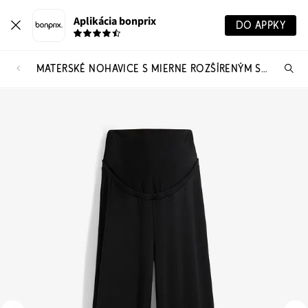
Aplikácia bonprix
DO APPKY
MATERSKÉ NOHAVICE S MIERNE ROZŠÍRENÝM STRIHOM, PUNTO DI ROMA
Hľ
pr