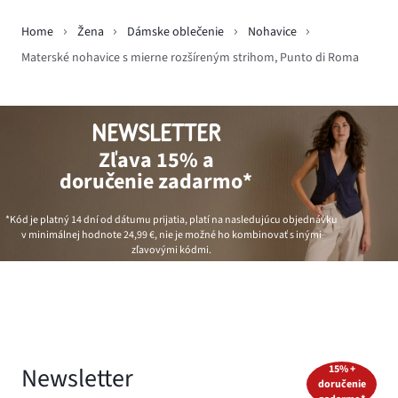
Home
Žena
Dámske oblečenie
Nohavice
Materské nohavice s mierne rozšíreným strihom, Punto di Roma
NEWSLETTER
Zľava 15% a
doručenie zadarmo*
*Kód je platný 14 dní od dátumu prijatia, platí na nasledujúcu objednávku
v minimálnej hodnote
24,99 €
, nie je možné ho kombinovať s inými
zľavovými kódmi.
Newsletter
15% +
doručenie