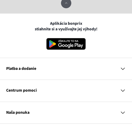
Aplikácia bonprix
stiahnite si a využívajte jej výhody!
Platba a dodanie
MasterCard
VISA
Centrum pomoci
Google pay
Apple pay
Otázky a odpovede
Platba a dodanie
Naša ponuka
Slovenská pošta
Vrátenie a reklamácia
Tabuľka veľkostí
Platba na dobierku
Žena
Klub bonprix