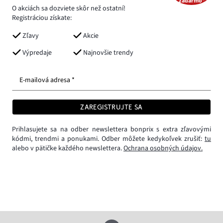
zadarmo*
O akciách sa dozviete skôr než ostatní!
Registráciou získate:
Zľavy
Akcie
Výpredaje
Najnovšie trendy
E-mailová adresa *
ZAREGISTRUJTE SA
Prihlasujete sa na odber newslettera bonprix s extra zľavovými
kódmi, trendmi a ponukami. Odber môžete kedykoľvek zrušiť:
tu
alebo v pätičke každého newslettera.
Ochrana osobných údajov.