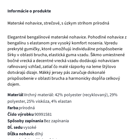
Informácie o produkte
Materské nohavice, strečové, s úzkym strihom prírodná
Elegantné bengalínové materské nohavice. Pohodlné nohavice z
bengalínu s elastanom pre vysoký komfort nosenia. Vpredu
prekryté gumičky, ktoré umožňujú individuálne prispôsobenie
šírky v oblasti brucha, elastická guma vzadu. Šikmo umiestnené
bočné vrecká a decentné vrecká vzadu dodávajú nohaviciam
rafinovaný vzhľad, zatiaľ čo malé rázporky na leme štýlovo
dotvárajú dizajn. Mäkký jersey pás zaručuje dokonalé
prispôsobenie v oblasti brucha a harmonicky dopĺňa celkový
dojem.
Materiál
Vrchný materiál: 42% polyester (recyklovaný), 29%
polyester, 25% viskóza, 4% elastan
Farba
prírodná
Číslo výrobku
90991581
Spôsoby zapínania
Bez zapínania
Dĺ. sedu
vysoké
Dĺžka nohavíc
dlhý