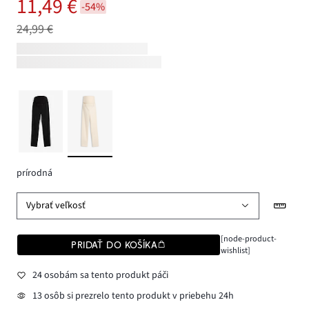
11,49 €
-54%
24,99 €
prírodná
Vybrať veľkosť
[node-product-
PRIDAŤ DO KOŠÍKA
wishlist]
24 osobám sa tento produkt páči
13 osôb si prezrelo tento produkt v priebehu 24h