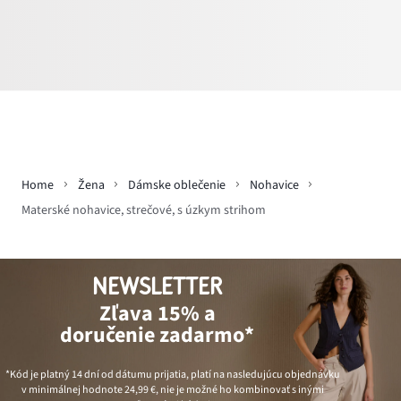
Home
Žena
Dámske oblečenie
Nohavice
Materské nohavice, strečové, s úzkym strihom
NEWSLETTER
Zľava 15% a
doručenie zadarmo*
*Kód je platný 14 dní od dátumu prijatia, platí na nasledujúcu objednávku
v minimálnej hodnote
24,99 €
, nie je možné ho kombinovať s inými