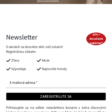
zľavovými kódmi.
Newsletter
15% +
doručenie
zadarmo*
O akciách sa dozviete skôr než ostatní!
Registráciou získate:
Zľavy
Akcie
Výpredaje
Najnovšie trendy
E-mailová adresa *
ZAREGISTRUJTE SA
Prihlasujete sa na odber newslettera bonprix s extra zľavovými