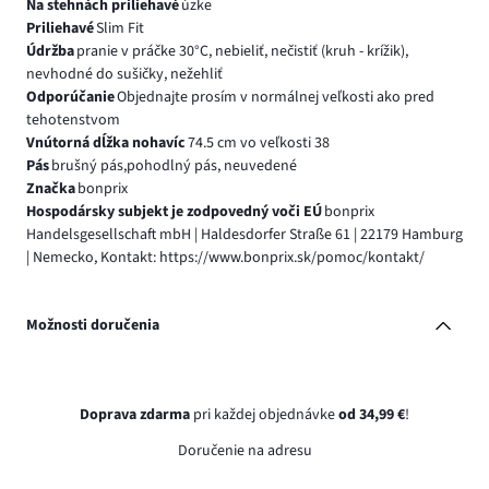
Na stehnách priliehavé
úzke
Priliehavé
Slim Fit
Údržba
pranie v práčke 30°C, nebieliť, nečistiť (kruh - krížik),
nevhodné do sušičky, nežehliť
Odporúčanie
Objednajte prosím v normálnej veľkosti ako pred
tehotenstvom
Vnútorná dĺžka nohavíc
74.5 cm vo veľkosti 38
Pás
brušný pás,pohodlný pás, neuvedené
Značka
bonprix
Hospodársky subjekt je zodpovedný voči EÚ
bonprix
Handelsgesellschaft mbH | Haldesdorfer Straße 61 | 22179 Hamburg
| Nemecko, Kontakt: https://www.bonprix.sk/pomoc/kontakt/
Možnosti doručenia
Doprava zdarma
pri každej objednávke
od 34,99 €
!
Doručenie na adresu