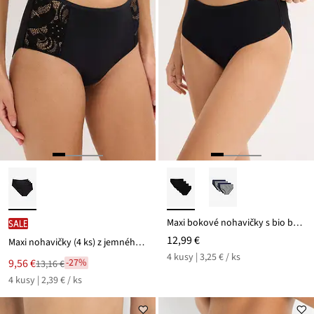
Maxi bokové nohavičky s bio bavlnou (4 ks v balení)
SALE
12,99 €
Maxi nohavičky (4 ks) z jemného modálu
4 kusy | 3,25 € / ks
Nová
9,56 €
-27%
13,16 €
Zľava
cena
4 kusy | 2,39 € / ks
z
je
ceny
13,16 €