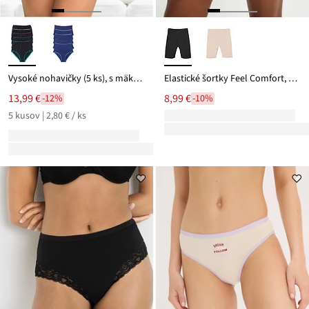
Vysoké nohavičky (5 ks), s mäkkou bavlnou
Elastické šortky Feel Comfort, Lasercut
13,99 €
8,99 €
-12%
-10%
5 kusov | 2,80 € / ks