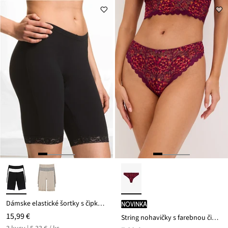
13,98 €
Dámske elastické šortky s čipkou (3 ks v balení)
novinka
15,99 €
String nohavičky s farebnou čipkou