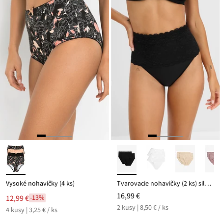
Vysoké nohavičky (4 ks)
Tvarovacie nohavičky (2 ks) silný tvarujúci efekt
16,99 €
12,99 €
-13%
2 kusy | 8,50 € / ks
4 kusy | 3,25 € / ks