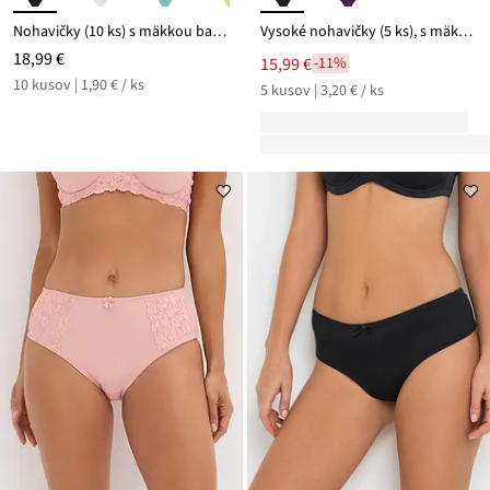
Nohavičky (10 ks) s mäkkou bavlnou
Vysoké nohavičky (5 ks), s mäkkou bavlnou
18,99 €
15,99 €
-11%
10 kusov | 1,90 € / ks
5 kusov | 3,20 € / ks