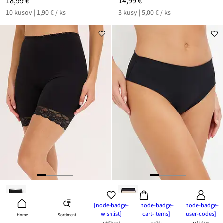
18,99 €
14,99 €
10 kusov | 1,90 € / ks
3 kusy | 5,00 € / ks
[node-badge-
[node-badge-
[node-badge-
wishlist]
cart-items]
user-codes]
Sortiment
Home