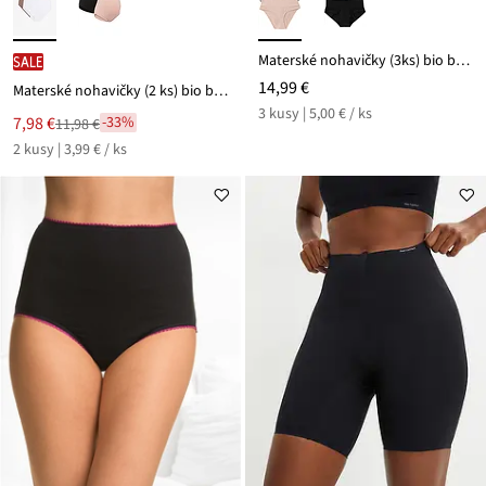
Materské nohavičky (3ks) bio bavlna
SALE
14,99 €
Materské nohavičky (2 ks) bio bavlna
3 kusy | 5,00 € / ks
Nová
7,98 €
-33%
11,98 €
Zľava
cena
2 kusy | 3,99 € / ks
z
je
ceny
11,98 €