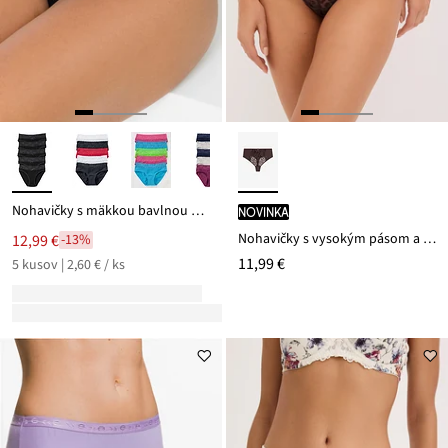
Nohavičky s mäkkou bavlnou a čipkou (5 ks)
novinka
Nohavičky s vysokým pásom a výšivkou
12,99 €
-13%
11,99 €
5 kusov | 2,60 € / ks