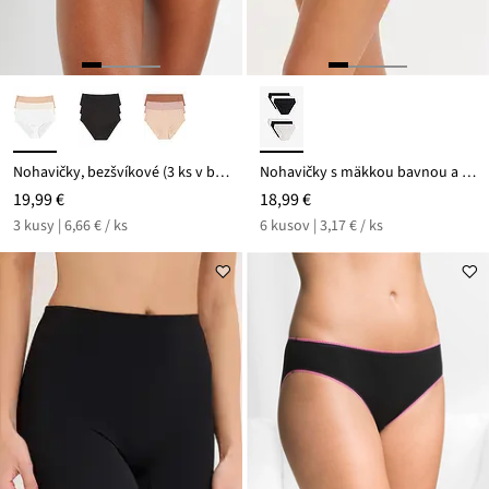
Nohavičky, bezšvíkové (3 ks v balení) Feel Comfort
Nohavičky s mäkkou bavnou a srdiečkovou potlačou (6 ks)
19,99 €
18,99 €
3 kusy | 6,66 € / ks
6 kusov | 3,17 € / ks