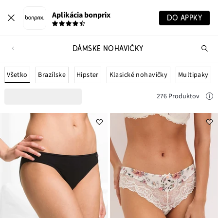
Aplikácia bonprix
DO APPKY
DÁMSKE NOHAVIČKY
Hľ
pr
Všetko
Brazílske
Hipster
Klasické nohavičky
Multipaky
276 Produktov