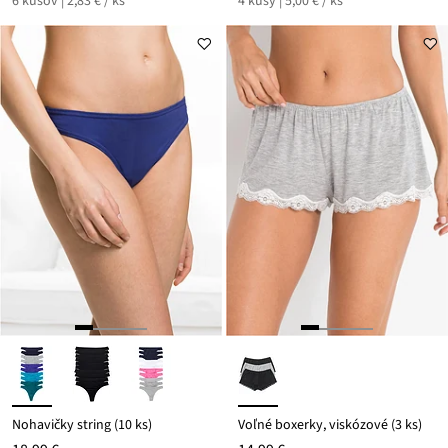
6 kusov | 2,83 € / ks
4 kusy | 5,00 € / ks
Nohavičky string (10 ks)
Voľné boxerky, viskózové (3 ks)