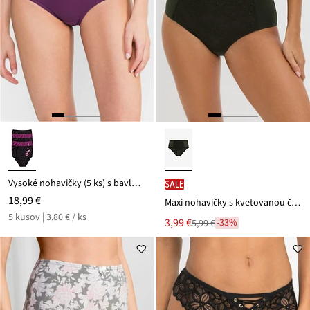
Vysoké nohavičky (5 ks) s bavlnou
SALE
18,99 €
Maxi nohavičky s kvetovanou čipkou
5 kusov | 3,80 € / ks
Nová
3,99 €
-33%
5,99 €
Zľava
cena
z
je
ceny
5,99 €