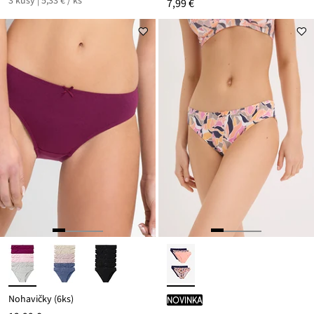
3 kusy | 5,33 € / ks
7,99 €
Nohavičky (6ks)
novinka