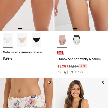
Nohavičky s jemnou čipkou
SALE
8,99 €
Sťahovacie nohavičky Medium (2 ks), Lasercut
Nová
13,98 €
-30%
19,98 €
Zľava
cena
2 kusy | 6,99 € / ks
z
je
ceny
19,98 €