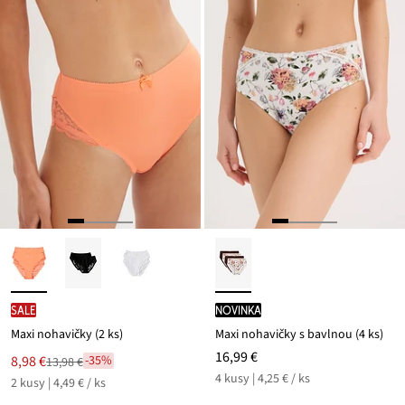
SALE
novinka
Maxi nohavičky (2 ks)
Maxi nohavičky s bavlnou (4 ks)
16,99 €
Nová
8,98 €
-35%
13,98 €
Zľava
cena
4 kusy | 4,25 € / ks
2 kusy | 4,49 € / ks
z
je
ceny