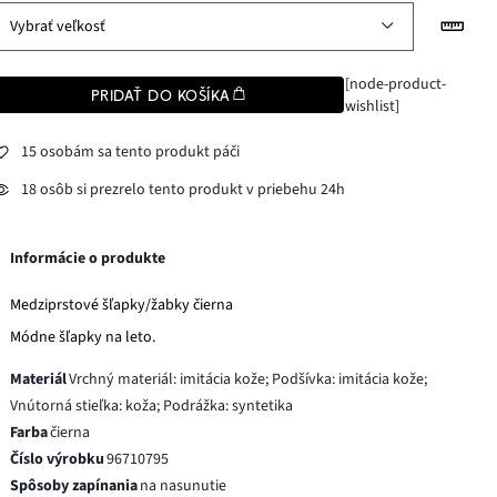
Vybrať veľkosť
[node-product-
PRIDAŤ DO KOŠÍKA
wishlist]
15 osobám sa tento produkt páči
18 osôb si prezrelo tento produkt v priebehu 24h
Informácie o produkte
Medziprstové šľapky/žabky čierna
Módne šľapky na leto.
Materiál
Vrchný materiál: imitácia kože; Podšívka: imitácia kože;
Vnútorná stieľka: koža; Podrážka: syntetika
Farba
čierna
Číslo výrobku
96710795
Spôsoby zapínania
na nasunutie