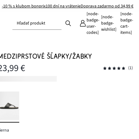
-10 % s klubom bonprix
100 dní na vrátenie
Doprava zadarmo od 34,99 €
[node-
[node-
[node-
badge-
badge-
Hľadať produkt
badge-
user-
cart-
wishlist]
codes]
items]
MEDZIPRSTOVÉ ŠĽAPKY/ŽABKY
23,99 €
(1)
ierna