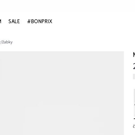
M
SALE
#BONPRIX
y/žabky
č