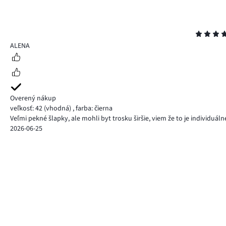
Hodnotenie
5
ALENA
Overený nákup
veľkosť: 42
(vhodná)
,
farba: čierna
Veľmi pekné šlapky, ale mohli byt trosku širšie, viem že to je individuál
2026-06-25