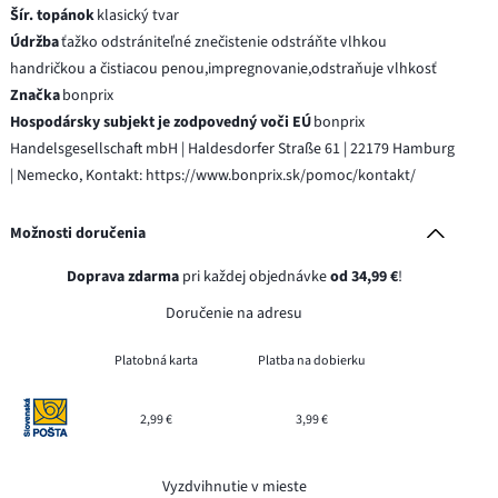
Šír. topánok
klasický tvar
Údržba
ťažko odstrániteľné znečistenie odstráňte vlhkou
handričkou a čistiacou penou,impregnovanie,odstraňuje vlhkosť
Značka
bonprix
Hospodársky subjekt je zodpovedný voči EÚ
bonprix
Handelsgesellschaft mbH | Haldesdorfer Straße 61 | 22179 Hamburg
| Nemecko, Kontakt: https://www.bonprix.sk/pomoc/kontakt/
Možnosti doručenia
Doprava zdarma
pri každej objednávke
od 34,99 €
!
Doručenie na adresu
Platobná karta
Platba na dobierku
2,99 €
3,99 €
Vyzdvihnutie v mieste