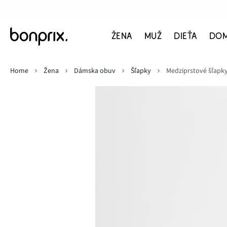
ŽENA
MUŽ
DIEŤA
DO
Home
Žena
Dámska obuv
Šľapky
Medziprstové šľapk