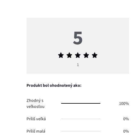
5
Priemerné
hodnotenie
1
5
Produkt bol ohodnotený ako:
Zhodný s
100%
veľkosťou
Príliš veľká
0%
Príliš malá
0%