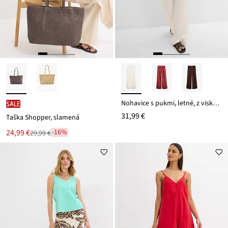
Nohavice s pukmi, letné, z viskózového mixu
SALE
31,99 €
Taška Shopper, slamená
Nová
24,99 €
-16%
29,99 €
Zľava
cena
z
je
ceny
29,99 €