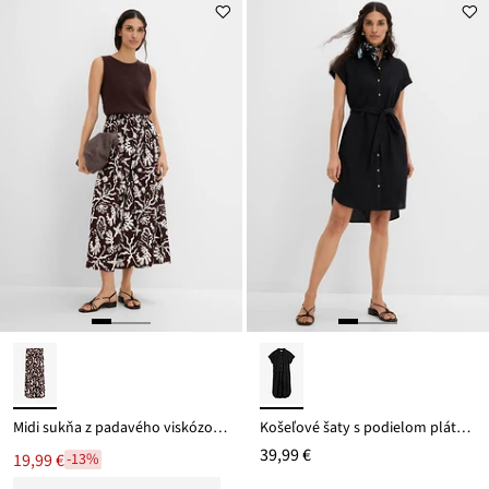
z
je
ceny
32,99 €
Midi sukňa z padavého viskózového mixu
Košeľové šaty s podielom plátna a opaskom na zaviazanie
39,99 €
19,99 €
-13%