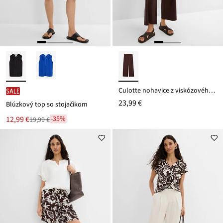
Culotte nohavice z viskózového mixu
SALE
23,99 €
Blúzkový top so stojačikom
Nová
12,99 €
-35%
19,99 €
Zľava
cena
z
je
ceny
19,99 €