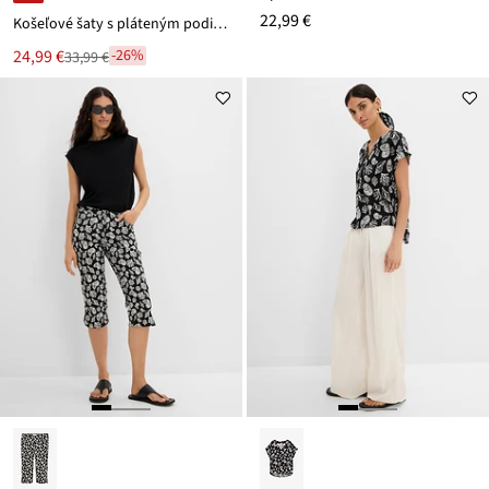
22,99 €
Košeľové šaty s pláteným podiekom
Nová
24,99 €
-26%
33,99 €
Zľava
cena
z
je
ceny
33,99 €