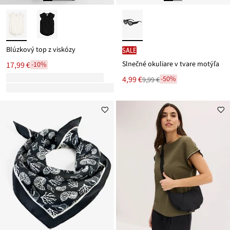
Blúzkový top z viskózy
SALE
Slnečné okuliare v tvare motýľa
17,99 €
-10%
Nová
4,99 €
-50%
9,99 €
Zľava
cena
z
je
ceny
9,99 €