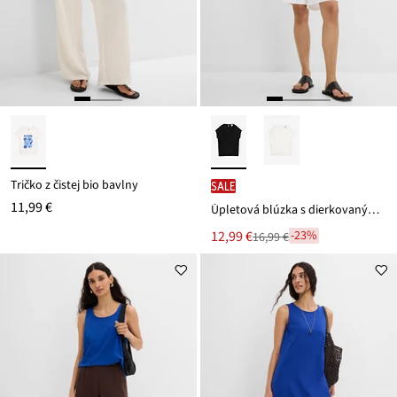
Tričko z čistej bio bavlny
SALE
11,99 €
Úpletová blúzka s dierkovaným vzorom
Nová
12,99 €
-23%
16,99 €
Zľava
cena
z
je
ceny
16,99 €