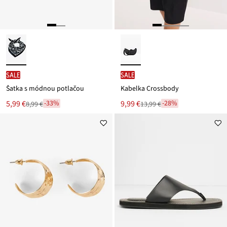
SALE
SALE
Šatka s módnou potlačou
Kabelka Crossbody
Nová
Nová
5,99 €
9,99 €
-33%
-28%
8,99 €
13,99 €
Zľava
Zľava
cena
cena
z
z
je
je
ceny
ceny
8,99 €
13,99 €