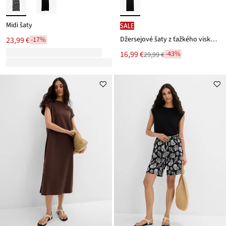
Midi šaty
SALE
Džersejové šaty z ťažkého viskózového mixu, vrúbkovaný vzhľad
23,99 €
-17%
Nová
16,99 €
-43%
29,99 €
Zľava
cena
z
je
ceny
29,99 €