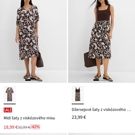
Džersejové šaty z viskózového mixu
SALE
23,99 €
Midi šaty z viskózového mixu
Nová
18,99 €
-42%
32,99 €
Zľava
cena