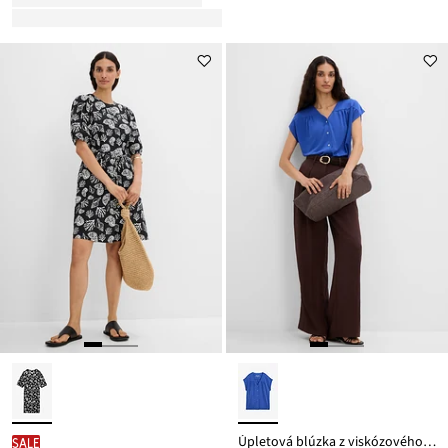
Úpletová blúzka z viskózového piké
SALE