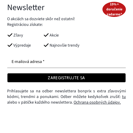
Newsletter
15% +
doručenie
zadarmo*
O akciách sa dozviete skôr než ostatní!
Registráciou získate:
Zľavy
Akcie
Výpredaje
Najnovšie trendy
E-mailová adresa *
ZAREGISTRUJTE SA
Prihlasujete sa na odber newslettera bonprix s extra zľavovými
kódmi, trendmi a ponukami. Odber môžete kedykoľvek zrušiť:
tu
alebo v pätičke každého newslettera.
Ochrana osobných údajov.