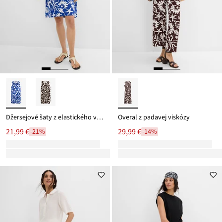
Džersejové šaty z elastického viskózového mixu
Overal z padavej viskózy
21,99 €
29,99 €
-21%
-14%