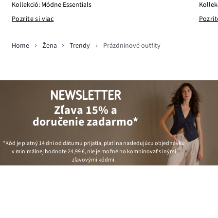
Kollekció: Módne Essentials
Kollek
Pozrite si viac
Pozrit
Home
Žena
Trendy
Prázdninové outfity
NEWSLETTER
Zľava 15% a
doručenie zadarmo*
*Kód je platný 14 dní od dátumu prijatia, platí na nasledujúcu objednávku
v minimálnej hodnote
24,99 €
, nie je možné ho kombinovať s inými
zľavovými kódmi.