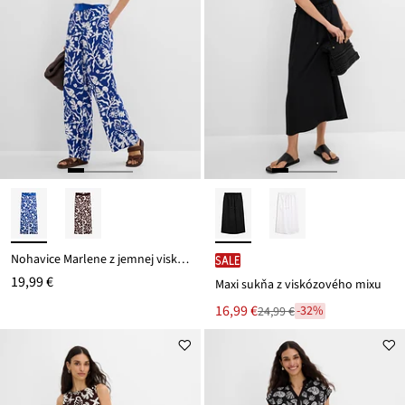
Nohavice Marlene z jemnej viskózy
SALE
19,99 €
Maxi sukňa z viskózového mixu
Nová
16,99 €
-32%
24,99 €
Zľava
cena
z
je
ceny
24,99 €