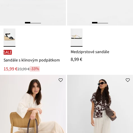
Medziprstové sandále
SALE
8,99 €
Sandále s klinovým podpätkom
Nová
15,99 €
-33%
23,99 €
Zľava
cena
z
je
ceny
23,99 €