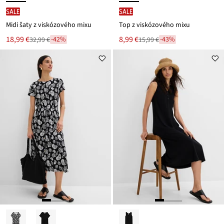
SALE
SALE
Midi šaty z viskózového mixu
Top z viskózového mixu
Nová
Nová
18,99 €
8,99 €
-42%
-43%
32,99 €
15,99 €
Zľava
Zľava
cena
cena
z
z
je
je
ceny
ceny
32,99 €
15,99 €